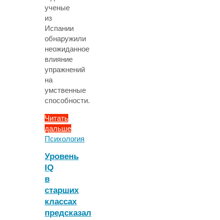
ученые
из
Испании
обнаружили
неожиданное
влияние
упражнений
на
умственные
способности.
Читать
дальше
"Занятия
Психология
спортом
Уровень
повлияли
IQ
на
в
IQ"
старших
классах
предсказал