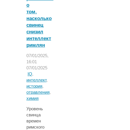
измерения?
о
Что
том,
не
насколько
так
свинец
с
снизил
тестами
интеллект
IQ
римлян
и
действительно
07/01/2025,
ли
16:01
люди
07/01/2025
глупеют"
IQ
,
интеллект
,
история
,
отравления
,
химия
Уровень
свинца
времен
римского