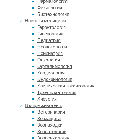
Фармакология
дальше
Физиология
"Влияние
Медицина
Биотехнология
генов
Новости медицины
Связь
на
Геронтология
фторирования
интеллект
Гинекология
воды
меняется
Педиатрия
со
со
Неонатология
взрослением"
снижением
Психиатрия
интеллекта
Онкология
опровергли
Офтальмология
Кардиология
в
Эндокринология
крупном
Клиническая токсикология
исследовании
Трансплантология
17/04/2026,
Хирургия
17:49
В мире животных
17/04/2026
Ветеринария
IQ
,
Зоозащита
дети
,
Зоонаходки
здоровье
,
Зоопатологии
интеллект
,
Зоопсихология