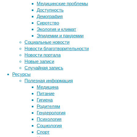
Медицинские проблемы
смысле
Доступность
—
Демография
отношение
Сиротство
так
Экология и климат
называемого
Эпидемии и пандемии
умственного
Социальные новости
возраста
Новости благотворительности
к
Новости портала
истинному
Новые записи
хронологическому
Случайная запись
возрасту
Ресурсы
данного
Полезная информация
лица
Медицина
(индивида).
Питание
Генетика
Гигиена
человека
Родителям
Гендерология
Влияние
Психология
генов
Социология
на
Спорт