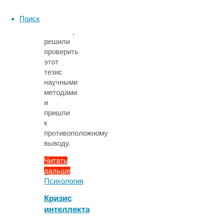
принципами.
Ученые
Поиск
из
Великобритании
решили
проверить
этот
тезис
научными
методами
и
пришли
к
противоположному
выводу.
Читать
дальше
"Люди
Психология
с
Кризис
высоким
интеллекта
уровнем