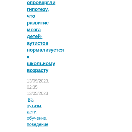
опровергли
умнее
гипотезу,
остальных
членов
что
общества"
развитие
мозга
детей-
аутистов
нормализуется
к
школьному
возрасту
13/09/2023,
02:35
13/09/2023
IQ
,
аутизм
,
дети
,
обучение
,
поведение