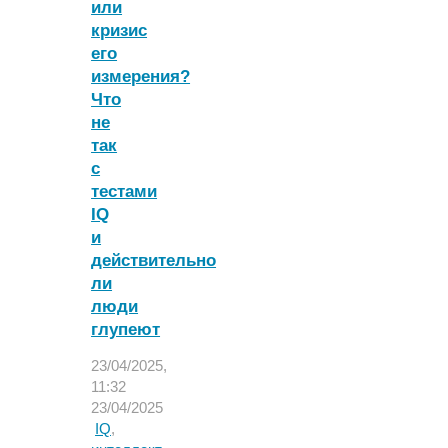
или
интеллекта
оказались
кризис
менее
его
нравственными"
измерения?
Что
не
так
с
тестами
IQ
и
действительно
ли
люди
глупеют
23/04/2025,
11:32
23/04/2025
IQ
,