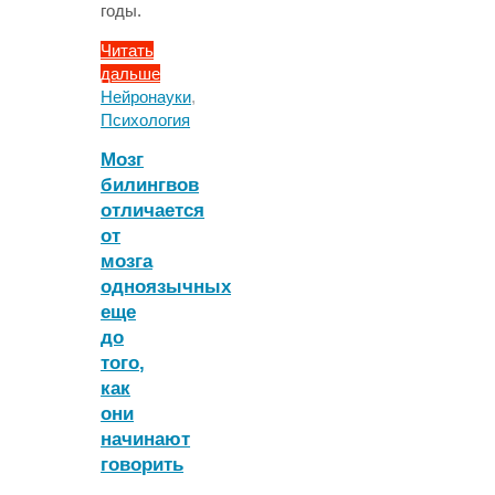
годы.
Читать
дальше
"Уровень
Нейронауки
,
IQ
Психология
в
Мозг
старших
билингвов
классах
отличается
предсказал
алкогольные
от
привычки
мозга
в
одноязычных
зрелости"
еще
до
того,
как
они
начинают
говорить