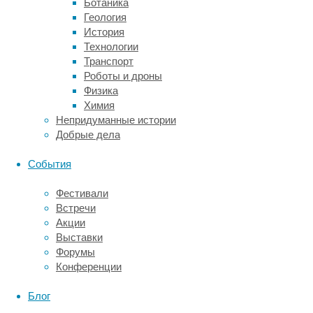
Ботаника
исследовании"
нравственными
Геология
История
08/07/2025,
Технологии
13:04
Транспорт
08/07/2025
Роботы и дроны
IQ
,
Физика
интеллект
,
Химия
психология
,
Непридуманные истории
характер
Добрые дела
Принято
События
считать,
что
Фестивали
люди
Встречи
с
Акции
развитыми
Выставки
когнитивными
Форумы
способностями
Конференции
отличаются
высокими
Блог
моральными