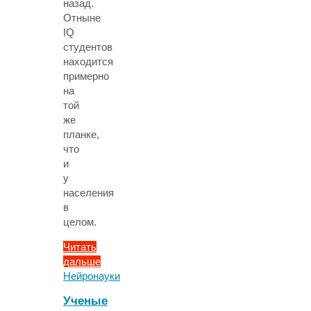
назад.
Отныне
IQ
студентов
находится
примерно
на
той
же
планке,
что
и
у
населения
в
целом.
Читать
дальше
"Студенты
Нейронауки
перестали
Ученые
быть