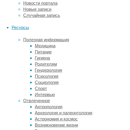
интеллект
Новости портала
в
Новые записи
школьном
Случайная запись
возрасте
и
Ресурсы
когнитивные
способности
Полезная информация
в
Медицина
дальнейшей
Питание
жизни.
Гигиена
Родителям
Читать
Гендерология
дальше
Психология
"Связь
Психология
Социология
фторирования
Спорт
Люди
воды
Интервью
с
со
Отвлеченное
высоким
снижением
Антропология
интеллекта
уровнем
Археология и палеонтология
опровергли
интеллекта
Астрономия и космос
в
оказались
Возникновение жизни
крупном
менее