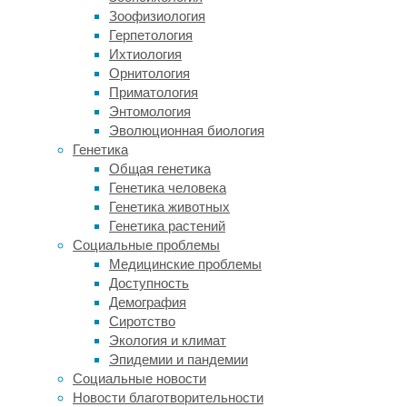
медицина
Зоофизиология
Герпетология
Американские
Ихтиология
ученые
Орнитология
провели
Приматология
крупное
Энтомология
лонгитюдное
Эволюционная биология
исследование
Генетика
и
Общая генетика
не
Генетика человека
нашли
Генетика животных
подтверждений
Генетика растений
тому,
Социальные проблемы
что
Медицинские проблемы
фторирование
Доступность
водопроводной
Демография
воды
Сиротство
оказывает
Экология и климат
негативное
Эпидемии и пандемии
влияние
Социальные новости
на
Новости благотворительности