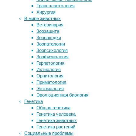
оценка
Трансплантология
кожей
уровня
Хирургия
Японские ученые обнаружили «гены
интеллекта
В мире животных
хорошего сна»
человека
Ветеринария
Женщины справедливее мужчин,
(коэффициент
Зоозащита
когда речь идет о заботе и
умственного
Зоонаходки
беспристрастности
развития):
Зоопатологии
Учёные обнаружили нейроны,
уровень
Зоопсихология
подавляющие страх
интеллекта
Зоофизиология
Уменьшение роста назвали
относительно
Герпетология
признаком преждевременной смерти
уровня
Ихтиология
у женщин
интеллекта
Орнитология
среднестатистического
Приматология
человека
Следите за новостями
Энтомология
(такого
Эволюционная биология
же
Генетика
или
Общая генетика
среднего
Генетика человека
возраста);
Генетика животных
в
Генетика растений
более
Социальные проблемы
узком