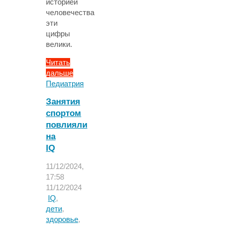
историей
человечества
эти
цифры
велики.
Читать
дальше
"Полярные
Педиатрия
льды
Занятия
рассказали
спортом
о
повлияли
том,
насколько
на
свинец
IQ
снизил
11/12/2024,
интеллект
17:58
римлян"
11/12/2024
IQ
,
дети
,
здоровье
,