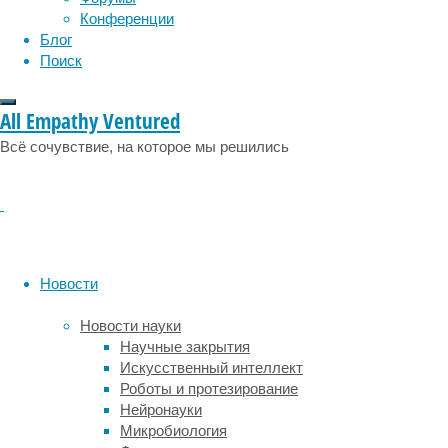
физиология
эволюция
экология
когнитивными
Конференции
проблемами
эмоции
эпидемия
этология
Блог
появляется
Поиск
у
родителей,
у
All Empathy Ventured
которых
Всё сочувствие, на которое мы решились
никаких
проблем
нет,
хотя
по
всем
генетическим
Новости
показателям
они
Новости науки
у
Научные закрытия
них
Искусственный интеллект
должны
Роботы и протезирование
быть.
Нейронауки
Микробиология
Читать