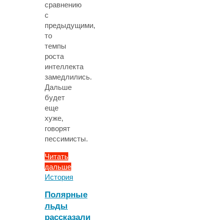
сравнению
с
предыдущими,
то
темпы
роста
интеллекта
замедлились.
Дальше
будет
еще
хуже,
говорят
пессимисты.
Читать
дальше
"Кризис
История
интеллекта
Полярные
или
льды
кризис
рассказали
его