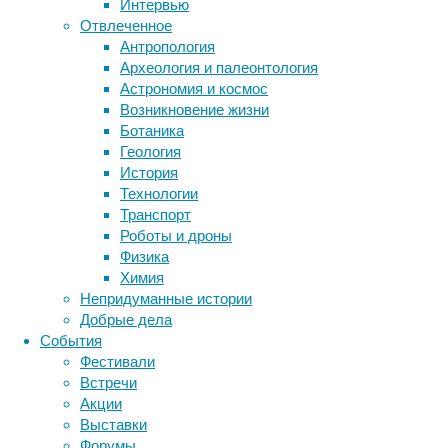
интеллект
Интервью
меняется
Отвлеченное
Антропология
со
Метки
Археология и палеонтология
взрослением
биология
Астрономия и космос
бактерии
ДНК
14/07/2026,
Возникновение жизни
биотехнология
вирусы
восприятие
15:38
Ботаника
животные
генетика
дети
диагностика
14/07/2026
Геология
здоровье
знания
иммунитет
IQ
,
История
генетика
,
Технологии
инфекции
инструменты и методы
дети
,
Транспорт
исследования
климат
когнитивистика
интеллект
,
Роботы и дроны
наследственность
,
медицина
Физика
метаболизм
лекарства
психология
Химия
мозг
Непридуманные истории
неврология
наука
Бывает
Добрые дела
нейробиология
нейроновости
так,
События
нейрофизиология
что
общество
обучение
Фестивали
ребёнок
питание
онкология
память
палеонтология
Встречи
с
психология
поведение
психиатрия
Акции
генетически
Выставки
социология
социальные проблемы
сон
обусловленными
Форумы