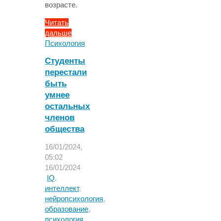
возрасте.
Читать
дальше
"Мозг
Психология
билингвов
Студенты
отличается
перестали
от
быть
мозга
одноязычных
умнее
еще
остальных
до
членов
того,
общества
как
они
16/01/2024,
начинают
05:02
говорить"
16/01/2024
IQ
,
интеллект
,
нейропсихология
,
образование
,
психология