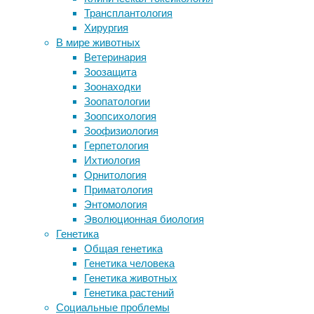
Трансплантология
Финансируемые Гейтсом ученые не
Охрана 
Хирургия
смогут публиковаться в
разных 
В мире животных
высокорейтинговых журналах
давнюю 
Ветеринария
Уловки бухгалтеров помогут выявить
аномали
Зоозащита
недобросовестных ученых
Читать
Зоонаходки
Норадреналин
Эволюц
Зоопатологии
Зоопсихология
Учены
Зоофизиология
Герпетология
18/05/20
Ихтиология
Во всем
Орнитология
преимущ
Приматология
всего ч
Энтомология
эволюци
Эволюционная биология
Генетика
Читать
Общая генетика
Эволюц
Генетика человека
Генетика животных
Колич
Генетика растений
насек
Социальные проблемы