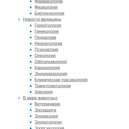
Фармакология
Эволюц
Физиология
Биотехнология
Парны
Новости медицины
теменн
Геронтология
Гинекология
02/03/20
Педиатрия
Глаза ч
Неонатология
срединн
Психиатрия
хордовы
Онкология
изначал
Офтальмология
Кардиология
Читать
Эндокринология
Эволюц
Клиническая токсикология
Трансплантология
Биоло
Хирургия
сразу
В мире животных
27/02/20
Ветеринария
Зоозащита
Ученые 
Зоонаходки
хоанофл
Зоопатологии
способа
Зоопсихология