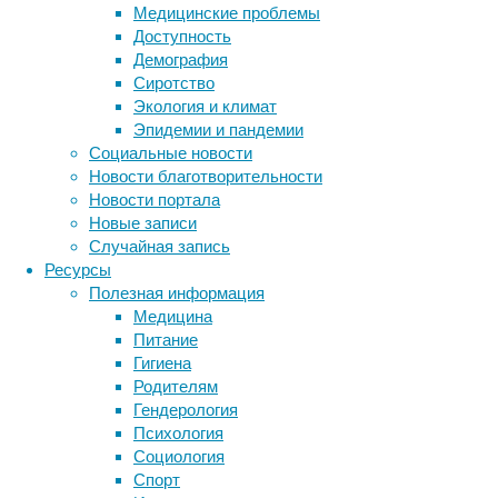
Медицинские проблемы
01/05/20
Доступность
Долгое 
Демография
миллион
Сиротство
Тогда в
Экология и климат
Эпидемии и пандемии
Читать
Социальные новости
Эволюц
Новости благотворительности
Новости портала
Мозг с
Новые записи
Случайная запись
30/04/20
Ресурсы
Биологи
Полезная информация
уменьша
Медицина
томогра
Питание
размер 
Гигиена
Родителям
Читать
Гендерология
Эволюц
Психология
Социология
Крабы
Спорт