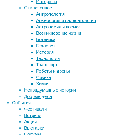
27/04/20
Интервью
Отвлеченное
Зоологи
Антропология
направл
Археология и палеонтология
стволов
Астрономия и космос
Возникновение жизни
Читать
Ботаника
Эволюц
Геология
История
У лет
Технологии
02/04/20
Транспорт
эхолок
Роботы и дроны
Физика
Как пол
Химия
что ред
Непридуманные истории
вывод п
Добрые дела
оказала
События
Фестивали
Читать
Встречи
Эволюц
Акции
Попул
Выставки
матем
Форумы