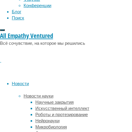
Конференции
31/03/20
Блог
Поиск
Исследо
эволюци
предска
All Empathy Ventured
математ
Всё сочувствие, на которое мы решились
Читать
Эволюц
Однок
работа
Новости
26/03/20
транск
Новости науки
Японски
Научные закрытия
жгутико
Искусственный интеллект
водорос
Роботы и протезирование
ядра.
Нейронауки
Микробиология
Читать