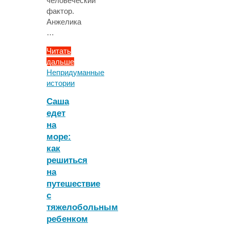
человеческий
фактор.
Анжелика
…
Читать
дальше
"Отсроченная
Непридуманные
«эвтаназия»"
истории
Саша
едет
на
море:
как
решиться
на
путешествие
с
тяжелобольным
ребенком