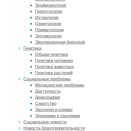
жизненная
Зоофизиология
необходимость
Герпетология
Ихтиология
14/10/2021,
Орнитология
16:26
Приматология
14/10/2021
Энтомология
благотворительность
,
Эволюционная биология
дети
,
Генетика
ДЦП
,
Общая генетика
пожертвование
,
Генетика человека
помощь
Генетика животных
Генетика растений
Даше
Социальные проблемы
Скибицкой
Медицинские проблемы
из
Доступность
Гродно
Демография
уже
Сиротство
10
Экология и климат
лет.
Эпидемии и пандемии
За
Социальные новости
это
Новости благотворительности
время