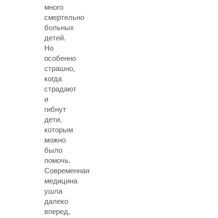
сейчас
много
нужна
смертельно
ваша
больных
помощь!"
детей.
Но
особенно
страшно,
когда
страдают
и
гибнут
дети,
которым
можно
было
помочь.
Современная
медицина
ушла
далеко
вперед,