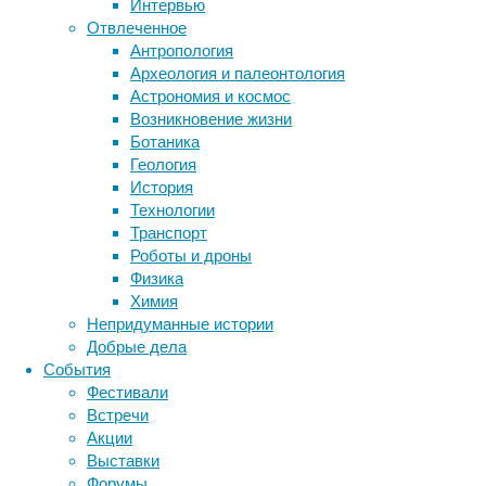
Интервью
заболевание
Отвлеченное
—
Антропология
врожденный
Археология и палеонтология
амавроз
Метки
Астрономия и космос
Лебера.
биология
Возникновение жизни
бактерии
ДНК
Читать
Ботаника
биотехнология
вирусы
восприятие
дальше
Геология
животные
генетика
дети
диагностика
"Врожденный
Дерматология
,
История
здоровье
амавроз
знания
иммунитет
Непридуманные
Технологии
Лебера.
истории
Транспорт
инфекции
инструменты и методы
Часть
Роботы и дроны
исследования
Буллезный
климат
вторая:
когнитивистика
Физика
эпидермолиз.
слепая
медицина
Химия
метаболизм
Часть
лекарства
Цындыма"
Непридуманные истории
вторая.
мозг
Добрые дела
неврология
наука
История
События
нейробиология
нейроновости
Фестивали
«человека-
нейрофизиология
общество
обучение
Встречи
бабочки»
питание
онкология
память
палеонтология
Акции
психология
поведение
28/12/2021,
психиатрия
Выставки
10:09
Форумы