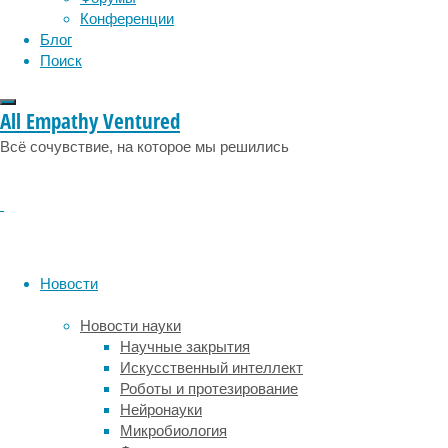
социология
социальные проблемы
сон
25/02/2023
Конференции
физиология
эволюция
экология
генная
Блог
эмоции
эпидемия
этология
терапия
,
Поиск
дерматология
,
медицина
,
All Empathy Ventured
непридуманные
истории
,
Всё сочувствие, на которое мы решились
редкие
заболевания
Игорь
рассказал
нам
о
Новости
том,
как
Новости науки
несмотря
Научные закрытия
на
Искусственный интеллект
ограничения,
Роботы и протезирование
связанные
Нейронауки
с
Микробиология