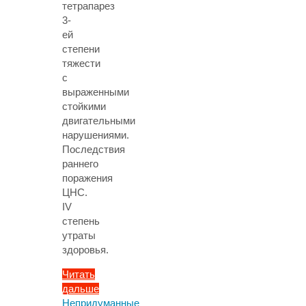
тетрапарез
3-
ей
степени
тяжести
с
выраженными
стойкими
двигательными
нарушениями.
Последствия
раннего
поражения
ЦНС.
IV
степень
утраты
здоровья.
Читать
дальше
"«Даже
Непридуманные