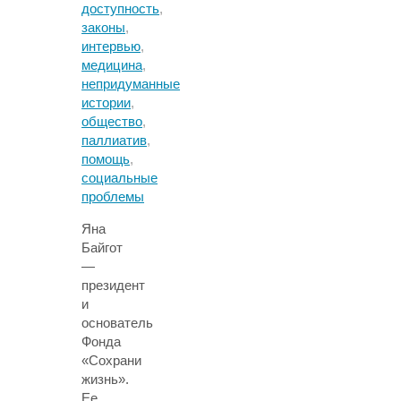
доступность
,
законы
,
интервью
,
медицина
,
непридуманные
истории
,
общество
,
паллиатив
,
помощь
,
социальные
проблемы
Яна
Байгот
—
президент
и
основатель
Фонда
«Сохрани
жизнь».
Ее