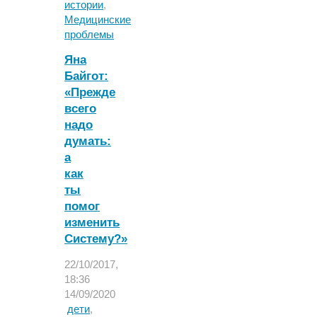
Сюрина
истории
,
–
Медицинские
маленький
проблемы
герой,
Яна
или
Байгот:
история
«Прежде
о
том,
всего
как
надо
нужно
думать:
верить
а
в
как
чудеса"
ты
помог
изменить
Систему?»
22/10/2017,
18:36
14/09/2020
дети
,