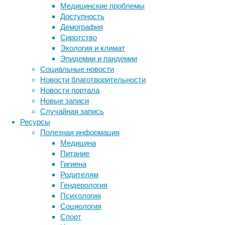
Медицинские проблемы
и
Доступность
уже
Демография
26
Сиротство
лет
Экология и климат
у
Эпидемии и пандемии
нее
Социальные новости
нет
Новости благотворительности
возможности
Новости портала
увидеть
Новые записи
насколько
Случайная запись
красив
Ресурсы
город
Полезная информация
накануне
Медицина
Нового
Питание
года
Гигиена
и
Родителям
Рождества.
Гендерология
У
Психология
нее
Социология
редкое
Спорт
генетическое