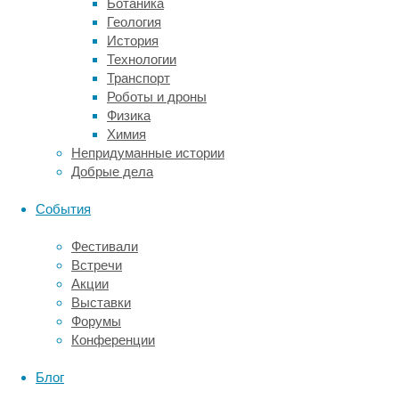
Ботаника
–
Геология
детский
История
церебральный
Технологии
паралич
Транспорт
III
Роботы и дроны
степени
Физика
тяжести,
Химия
4-
Непридуманные истории
ая
Добрые дела
степень
утраты
События
здоровья.
Фестивали
Читать
Встречи
дальше
"Коляска
Акции
Непридуманные
для
Выставки
истории
Дарьи
Форумы
«Даже
–
Конференции
если
жизненная
он
необходимость"
Блог
и