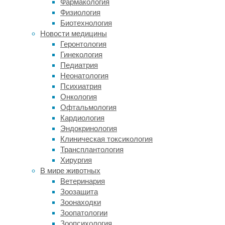
болезнью,
Фармакология
ему
Физиология
удается
Биотехнология
учиться,
Новости медицины
работать,
Геронтология
дружить
Гинекология
и
Педиатрия
чувствовать
Неонатология
себя
Психиатрия
счастливым
Онкология
состоявшимся
Офтальмология
человеком.
Кардиология
Эндокринология
Читать
Клиническая токсикология
дальше
Трансплантология
"Буллезный
Непридуманные
Хирургия
эпидермолиз.
истории
В мире животных
Часть
Ветеринария
Коляска
вторая.
Зоозащита
для
История
Зоонаходки
Дарьи
«человека-
Зоопатологии
бабочки»"
–
Зоопсихология