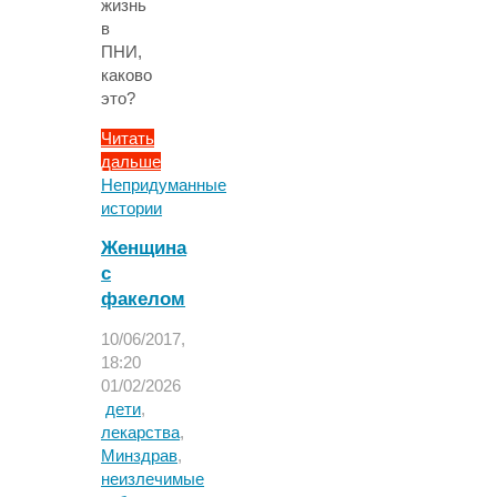
жизнь
в
ПНИ,
каково
это?
Читать
дальше
"«Они
Непридуманные
–
истории
социальные
Женщина
трупы.
с
Особенно
факелом
–
недееспособные»:
10/06/2017,
жизнь
18:20
в
01/02/2026
ПНИ"
дети
,
лекарства
,
Минздрав
,
неизлечимые