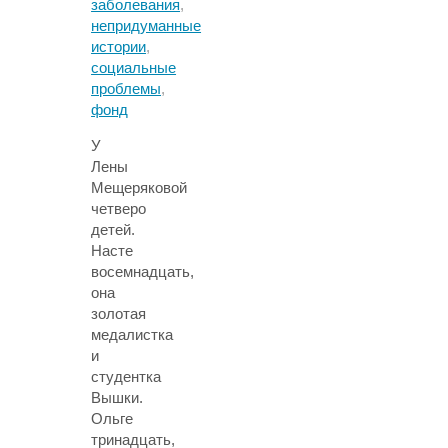
заболевания
,
непридуманные
истории
,
социальные
проблемы
,
фонд
У
Лены
Мещеряковой
четверо
детей.
Насте
восемнадцать,
она
золотая
медалистка
и
студентка
Вышки.
Ольге
тринадцать,