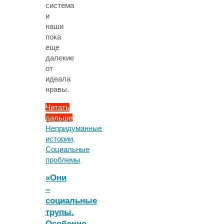
система
и
наши
пока
еще
далекие
от
идеала
нравы.
Читать
дальше
"Яна
Непридуманные
Байгот:
истории
,
«Прежде
Социальные
всего
проблемы
надо
«Они
думать:
–
а
социальные
как
ты
трупы.
помог
Особенно