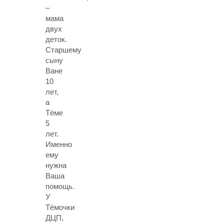
–
мама
двух
деток.
Старшему
сыну
Ване
10
лет,
а
Тёме
5
лет.
Именно
ему
нужна
Ваша
помощь.
У
Тёмочки
ДЦП,