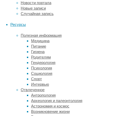
Новости портала
девочка
Новые записи
так
Случайная запись
и
не
Ресурсы
смогла
освоить
Полезная информация
элементарные
Медицина
навыки
Питание
сидения,
Гигиена
ползания,
Родителям
ходьбы.
Гендерология
Девочка
Психология
с
Социология
рождения
Спорт
страдает
Интервью
заболеванием,
Отвлеченное
которое
Антропология
практически
Археология и палеонтология
не
Астрономия и космос
поддается
Возникновение жизни
лечению