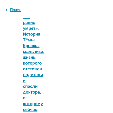
родится
Поиск
–
все
равно
умрет».
История
Тёмы
Крошка,
мальчика,
жизнь
которого
отстояли
родители
и
спасли
доктора,
и
которому
сейчас