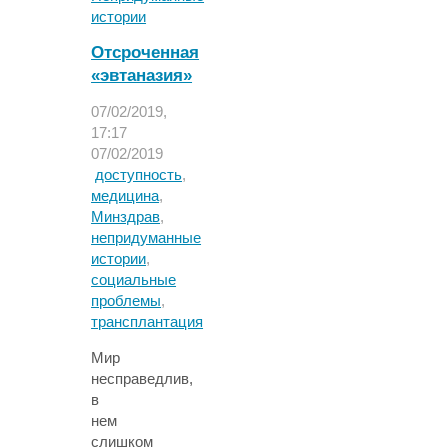
если
истории
он
Отсроченная
и
«эвтаназия»
родится
–
07/02/2019,
все
17:17
равно
07/02/2019
умрет».
доступность
,
История
медицина
,
Тёмы
Минздрав
,
Крошка,
непридуманные
мальчика,
истории
,
жизнь
социальные
которого
проблемы
,
отстояли
трансплантация
родители
и
Мир
спасли
несправедлив,
доктора,
в
и
нем
которому
слишком