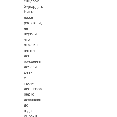
синдром
Эдвардса.
Никто,
даже
родители,
не
верили,
что
отметят
пятый
день
рождения
дочери.
Дети
с
таким
диагнозом
редко
доживают
до
года.
«Врачи