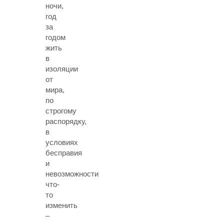
ночи,
год
за
годом
жить
в
изоляции
от
мира,
по
строгому
распорядку,
в
условиях
бесправия
и
невозможности
что-
то
изменить
–