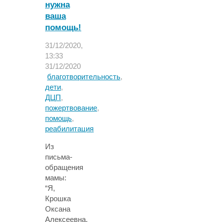
нужна
ваша
помощь!
31/12/2020,
13:33
31/12/2020
благотворительность
,
дети
,
ДЦП
,
пожертвование
,
помощь
,
реабилитация
Из
письма-
обращения
мамы:
“Я,
Крошка
Оксана
Алексеевна,