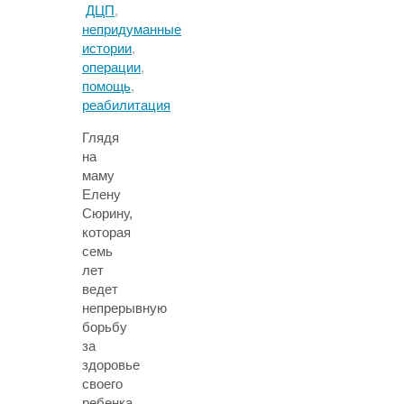
ДЦП
,
непридуманные
истории
,
операции
,
помощь
,
реабилитация
Глядя
на
маму
Елену
Сюрину,
которая
семь
лет
ведет
непрерывную
борьбу
за
здоровье
своего
ребенка,