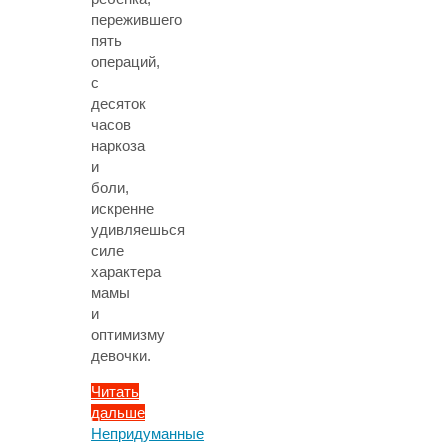
пережившего
пять
операций,
с
десяток
часов
наркоза
и
боли,
искренне
удивляешься
силе
характера
мамы
и
оптимизму
девочки.
Читать
дальше
"Лиля
Непридуманные