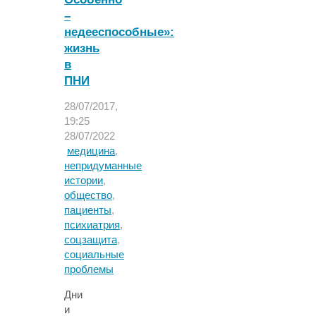
изменить
–
Систему?»"
недееспособные»:
жизнь
в
ПНИ
28/07/2017,
19:25
28/07/2022
медицина
,
непридуманные
истории
,
общество
,
пациенты
,
психиатрия
,
соцзащита
,
социальные
проблемы
Дни
и