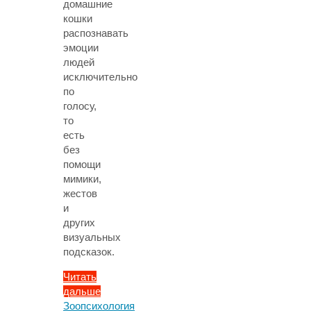
домашние
кошки
распознавать
эмоции
людей
исключительно
по
голосу,
то
есть
без
помощи
мимики,
жестов
и
других
визуальных
подсказок.
Читать
дальше
"Этологи
Зоопсихология