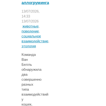
с
аллогруминга
другом
13/07/2026,
через
14:33
вибрацию
13/07/2026
почвы"
животные
,
поведение
,
социальное
взаимодействие
,
этология
Команда
Ван
Белль
обнаружила
два
совершенно
разных
типа
взаимодействий
у
кошек.