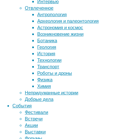
Интервью
помогли
Отвлеченное
Кабаны
сделать
Антропология
помогли
дороги
Археология и палеонтология
Метки
воронам
безопаснее"
Астрономия и космос
оценить
биология
Возникновение жизни
бактерии
ДНК
безопасность
Ботаника
биотехнология
вирусы
восприятие
еды
Геология
животные
генетика
дети
диагностика
История
05/08/2026,
здоровье
знания
иммунитет
Технологии
11:48
Транспорт
инфекции
инструменты и методы
05/08/2026
Роботы и дроны
исследования
животные
,
климат
когнитивистика
Физика
зоология
,
медицина
Химия
орнитология
,
метаболизм
лекарства
Непридуманные истории
питание
,
мозг
Добрые дела
неврология
наука
поведение
События
нейробиология
нейроновости
Фестивали
Животные
нейрофизиология
общество
обучение
Встречи
нередко
питание
онкология
память
палеонтология
Акции
оценивают
психология
поведение
психиатрия
Выставки
безопасность
Форумы
незнакомой