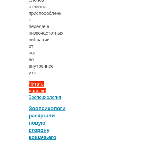
отлично
приспособлены
к
передаче
низкочастотных
вибраций
от
ног
во
внутреннее
ухо.
Читать
дальше
"Ученые
Зоопсихология
выяснили,
Зоопсихологи
как
раскрыли
слонам
новую
удается
общаться
сторону
друг
кошачьего