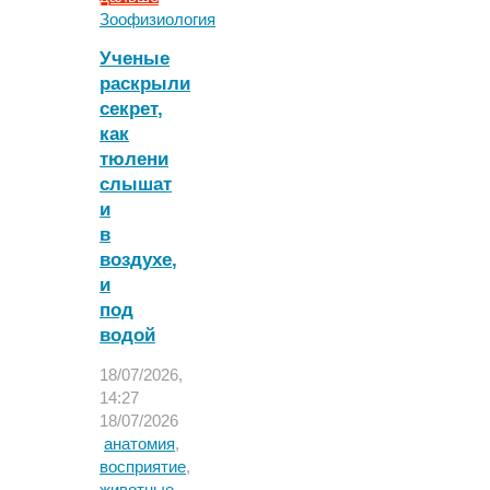
"Собаки
Зоофизиология
«унюхали»
Ученые
человеческий
раскрыли
страх
секрет,
еще
до
как
одомашнивания"
тюлени
слышат
и
в
воздухе,
и
под
водой
18/07/2026,
14:27
18/07/2026
анатомия
,
восприятие
,
животные
,