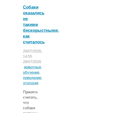
выяснили,
Собаки
при
оказались
каких
не
условиях
кошки
такими
распознают
бескорыстными,
эмоции
как
человека"
считалось
28/07/2026,
14:55
28/07/2026
животные
,
обучение
,
поведение
,
этология
Принято
считать,
что
собаки