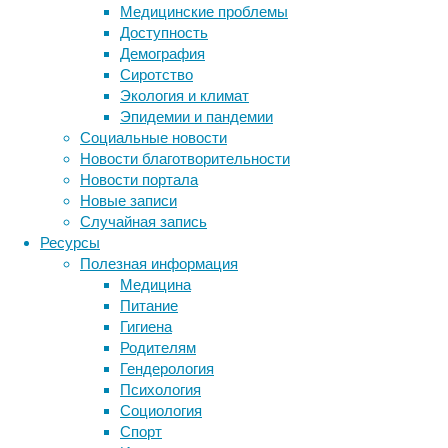
пришли
Медицинские проблемы
авторы
Доступность
нового
Демография
исследования,
Сиротство
проведенного
Экология и климат
в
Эпидемии и пандемии
штате
Социальные новости
Вашингтон
Новости благотворительности
в
Новости портала
США.
Новые записи
Причина
Случайная запись
кроется
Ресурсы
в
Полезная информация
изменении
Медицина
их
Питание
поведения,
Гигиена
вызванного
Родителям
хищником.
Гендерология
Психология
Читать
Социология
дальше
Спорт
"Пумы
Орнитология