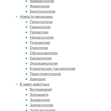
Фармакология
кормления,
Физиология
пока
Биотехнология
к
Новости медицины
еде
Геронтология
не
Гинекология
приступят
Педиатрия
кабаны.
Неонатология
Психиатрия
Читать
Онкология
дальше
Офтальмология
"Кабаны
В
Кардиология
помогли
мире
Эндокринология
воронам
животных
Клиническая токсикология
оценить
Ученые
Трансплантология
безопасность
впервые
Хирургия
еды"
проследили
В мире животных
Ветеринария
рекордное
Зоозащита
путешествие
Зоонаходки
ягуара
Зоопатологии
длиной
Зоопсихология