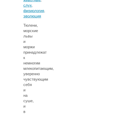
слух
,
физиология
,
эволюция
Тюлени,
морские
львы
и
моржи
принадлежат
к
немногим
млекопитающим,
уверенно
чувствующим
себя
и
на
суше,
и
в