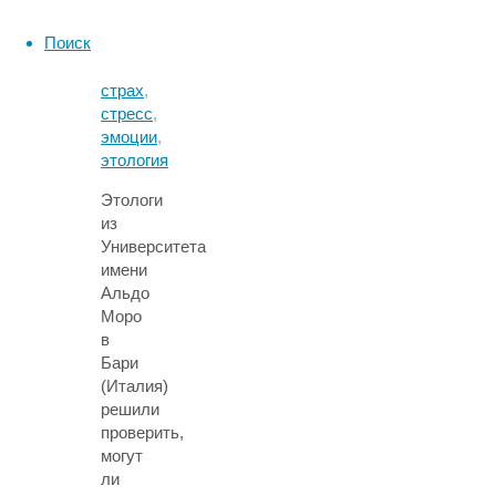
30/07/2026
Поиск
животные
,
поведение
,
страх
,
стресс
,
эмоции
,
этология
Этологи
из
Университета
имени
Альдо
Моро
в
Бари
(Италия)
решили
проверить,
могут
ли