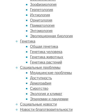
свыше
Зоофизиология
2000
Герпетология
километров
Ихтиология
Орнитология
31/07/2026,
Приматология
18:00
Энтомология
31/07/2026
Эволюционная биология
животные
,
Генетика
зоология
,
Общая генетика
миграция
,
Генетика человека
экология
Генетика животных
Генетика растений
Один
Социальные проблемы
из
Медицинские проблемы
самых
Доступность
скрытных
Демография
хищников
Сиротство
планеты
Экология и климат
совершил
Эпидемии и пандемии
путешествие,
Социальные новости
которое
Новости благотворительности
раньше