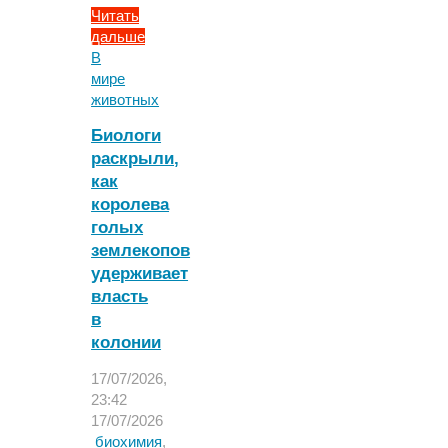
Читать
дальше
"Ученые
В
раскрыли
мире
секрет,
животных
как
Биологи
тюлени
раскрыли,
слышат
как
и
в
королева
воздухе,
голых
и
землекопов
под
удерживает
водой"
власть
в
колонии
17/07/2026,
23:42
17/07/2026
биохимия
,