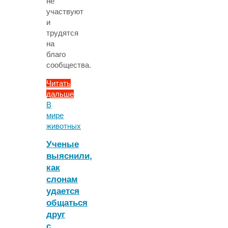
не
участвуют
и
трудятся
на
благо
сообщества.
Читать
дальше
"Биологи
В
раскрыли,
мире
как
животных
королева
Ученые
голых
выяснили,
землекопов
как
удерживает
власть
слонам
в
удается
колонии"
общаться
друг
с