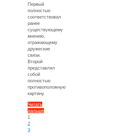
Первый
полностью
соответствовал
ранее
существующему
мнению,
отражающему
дружеские
связи.
Второй
представлял
собой
полностью
противоположную
картину.
Читать
дальше
"Зоопсихологи
1
Пагинация
раскрыли
2
новую
3
записей
сторону