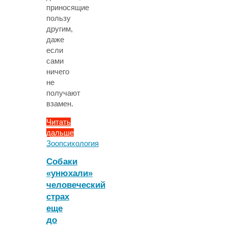
приносящие
пользу
другим,
даже
если
сами
ничего
не
получают
взамен.
Читать
дальше
"Собаки
Зоопсихология
оказались
Собаки
не
«унюхали»
такими
человеческий
бескорыстными,
как
страх
считалось"
еще
до