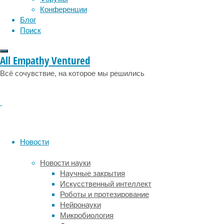
социология
социальные проблемы
сон
Конференции
пищи
физиология
эволюция
экология
Блог
по
эмоции
эпидемия
этология
Поиск
поведению
сородичей
и
All Empathy Ventured
представителей
других
Всё сочувствие, на которое мы решились
видов.
Эксперименты
ученых
в
Альпах
показали,
Новости
что
вороны
Новости науки
не
Научные закрытия
спешат
Искусственный интеллект
подходить
Роботы и протезирование
к
Нейронауки
новому
Микробиология
месту