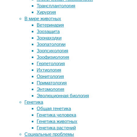
07/08/2026
Трансплантология
У утят «нашли» абстрактное
биология
,
Хирургия
мышление
животные
,
В мире животных
Лаборатории генетического
поведение
,
Ветеринария
тестирования обвинили в
экология
Зоозащита
мошенничестве
Зоонаходки
Тигрица из зоопарка Бронкса
Там,
Зоопатологии
подхватила коронавирус. Это
где
Зоопсихология
первый зафиксированный случай
обитают
Зоофизиология
передачи его от людей животным
пумы,
Герпетология
Метод CRISPR впервые испытали на
водители
Ихтиология
жизнеспособных человеческих
намного
Орнитология
эмбрионах
реже
Приматология
сталкиваются
Энтомология
Следите за новостями
с
Эволюционная биология
оленями
Генетика
на
Общая генетика
дорогах.
Генетика человека
К
Генетика животных
такому
Генетика растений
выводу
Социальные проблемы