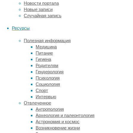
Новости портала
для
Новые записи
этого
Случайная запись
вида
считалось
Ресурсы
маловероятным.
Взрослый
Полезная информация
ягуар
Медицина
прошел
Питание
через
Гигиена
леса,
Родителям
фермы
Гендерология
и
Психология
дороги
Социология
южной
Спорт
части
Интервью
Амазонии,
Отвлеченное
преодолев
Антропология
в
Археология и палеонтология
общей
Астрономия и космос
сложности
Возникновение жизни
расстояние,