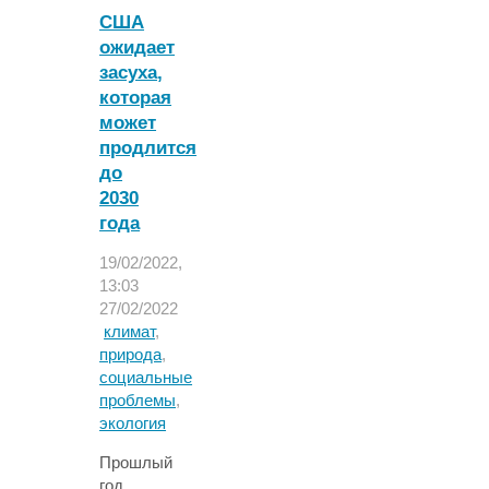
с
США
инвалидностью
ожидает
подвергается
засуха,
насилию"
которая
может
продлится
до
2030
года
19/02/2022,
13:03
27/02/2022
климат
,
природа
,
социальные
проблемы
,
экология
Прошлый
год