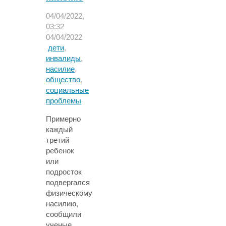
начинаться
раньше"
04/04/2022,
03:32
04/04/2022
дети
,
инвалиды
,
насилие
,
общество
,
социальные
проблемы
Примерно
каждый
третий
ребенок
или
подросток
подвергался
физическому
насилию,
сообщили
ученые.