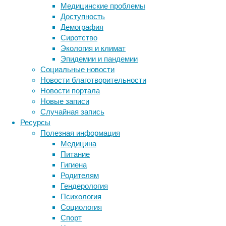
Медицинские проблемы
без
Доступность
крыши
Демография
над
Сиротство
головой,
Экология и климат
чем
Эпидемии и пандемии
бездомные,
Социальные новости
которые
Новости благотворительности
получали
Новости портала
предусмотренную
Новые записи
для
Случайная запись
них
Ресурсы
социальную
Полезная информация
помощь
Медицина
—
Питание
бесплатные
Гигиена
обеды,
Родителям
ночлег,
Гендерология
некоторые
Психология
выплаты.
Социология
Читать
Спорт
Метки