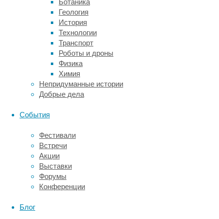
Ботаника
социальные
Геология
проблемы
,
История
экология
Технологии
Транспорт
Согласно
Роботы и дроны
новому
Физика
исследованию
Химия
международной
Непридуманные истории
группы
Добрые дела
ученых,
площадь
События
ледников
по
Фестивали
всей
Встречи
планете
Акции
сокращается
Выставки
быстрее
Форумы
ожидаемого.
Конференции
Уже
к
Блог
концу