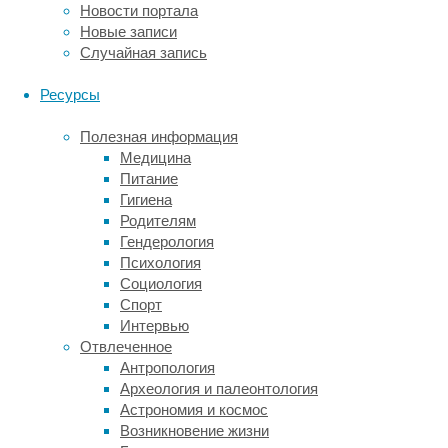
Новости портала
стихийных
и
Новые записи
бедствий
климат
Случайная запись
в
Две
мире
Ресурсы
трети
оказалось
горных
убывающим,
Полезная информация
а
ледников
Медицина
не
мира
Питание
растущим.
могут
Гигиена
Возможно,
исчезнуть
Родителям
оно
к
Гендерология
никогда
2100
Психология
не
году
Социология
росло"
Спорт
10/01/2023,
Интервью
01:24
Отвлеченное
10/01/2023
Антропология
геология
,
Археология и палеонтология
климат
,
Астрономия и космос
общество
,
Возникновение жизни
природа
,