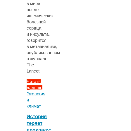
в мире
после
ишемических
болезней
сердца
и инсульта,
говорится
в метаанализе,
опубликованном
в журнале
The
Lancet.
Читать
дальше
"Устойчивость
Экология
бактерий
и
к
климат
антибиотикам
История
назвали
теряет
третьей
прохладу:
причиной