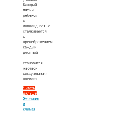
Каждый
пятый
ребенок
с
инвалидностью
сталкивается
с
пренебрежением,
каждый
десятый
—
становится
жертвой
сексуального
насилия.
Читать
дальше
"Каждый
Экология
третий
и
ребенок
климат