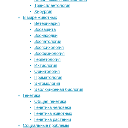
19/12/2023,
Трансплантология
американских препаратов
13:03
Хирургия
Глухие дети учат слова быстрее
19/12/2023
В мире животных
слышащих
антропология
,
Ветеринария
Тяжело дышать в маске. Я
бездомные
,
Зоозащита
задыхаюсь?
демография
,
Зоонаходки
Кредит с плохой кредитной историей
социальные
Зоопатологии
Эксперимент показал, что доверять
проблемы
,
Зоопсихология
роботам нельзя
социология
Зоофизиология
Герпетология
Участники
Следите за новостями
Ихтиология
эксперимента
Орнитология
в
Приматология
США,
Энтомология
которым
Эволюционная биология
ежемесячно
Генетика
выплачивали
Общая генетика
гарантированный
Генетика человека
доход,
Генетика животных
меньше
Генетика растений
времени
Социальные проблемы
оставались