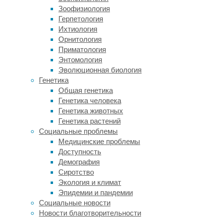
стихии
Зоофизиология
было
Герпетология
сложно.
Ихтиология
На
Орнитология
таком
Приматология
фоне
Энтомология
нельзя
Эволюционная биология
было
Генетика
и
Общая генетика
понять,
Генетика человека
какие
Генетика животных
меры
Генетика растений
следует
Социальные проблемы
предпринять
Медицинские проблемы
для
Доступность
борьбы
Демография
с
Сиротство
ними.
Экология и климат
Эпидемии и пандемии
Читать
Социальные новости
дальше
Новости благотворительности
"Число
Экология