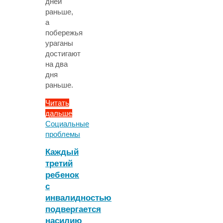
дней
раньше,
а
побережья
ураганы
достигают
на два
дня
раньше.
Читать
дальше
"Из-
Социальные
за
проблемы
потепления
Каждый
океана
третий
сезон
ребенок
ураганов
в
с
Северной
инвалидностью
Атлантике
подвергается
стал
насилию