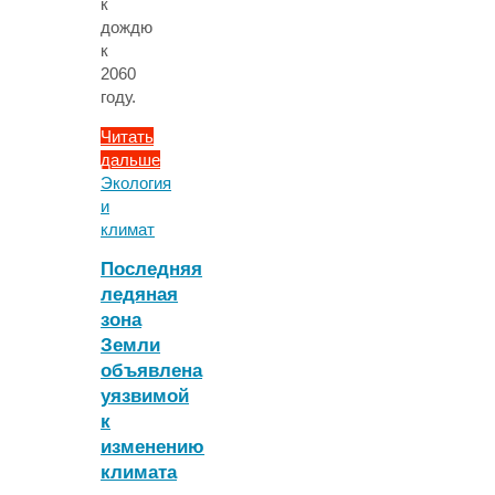
к
дождю
к
2060
году.
Читать
дальше
"Арктические
Экология
снегопады
и
станут
климат
дождями
Последняя
к
ледяная
2060
зона
году"
Земли
объявлена
уязвимой
к
изменению
климата