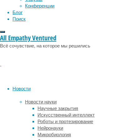
17/07/2023,
Конференции
14:21
Блог
17/07/2023
Поиск
климат
,
общество
,
социальные
All Empathy Ventured
проблемы
,
Всё сочувствие, на которое мы решились
экология
До
1960-
х
годов
число
Новости
стихийных
бедствий
Новости науки
в
Научные закрытия
мире
Искусственный интеллект
никто
Роботы и протезирование
специально
Нейронауки
не
Микробиология
подсчитывал.