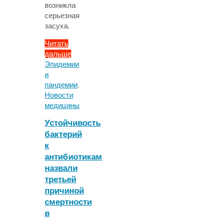
возникла
серьезная
засуха.
Читать
дальше
"США
Эпидемии
ожидает
и
засуха,
пандемии
,
которая
Новости
может
медицины
продлится
Устойчивость
до
бактерий
2030
к
года"
антибиотикам
назвали
третьей
причиной
смертности
в