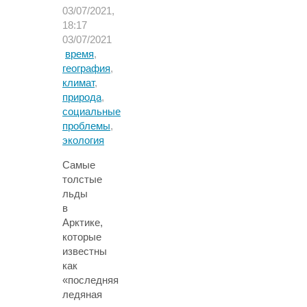
03/07/2021,
18:17
03/07/2021
время
,
география
,
климат
,
природа
,
социальные
проблемы
,
экология
Самые
толстые
льды
в
Арктике,
которые
известны
как
«последняя
ледяная