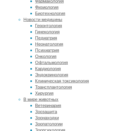
Фармакология
Поэтому
Физиология
о
Биотехнология
событиях
Новости медицины
в
Геронтология
Африке
Гинекология
и
Педиатрия
Азии
Неонатология
планета
Психиатрия
в
Онкология
целом
Офтальмология
зачастую
Кардиология
оставалась
Эндокринология
не
Клиническая токсикология
в
Трансплантология
курсе,
Хирургия
отчего
В мире животных
оценить
Ветеринария
ситуацию
Зоозащита
с
Зоонаходки
числом
Зоопатологии
жертв
Зоопсихология