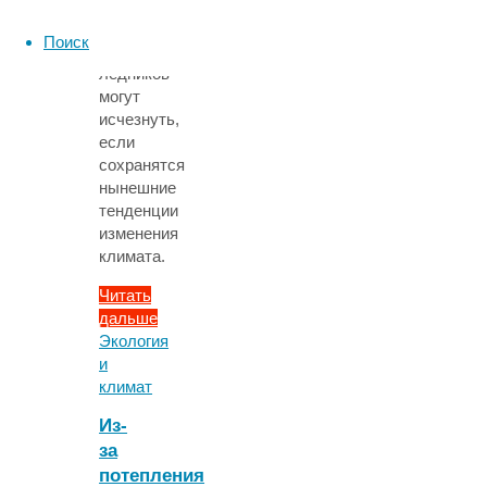
века
две
Поиск
трети
ледников
могут
исчезнуть,
если
сохранятся
нынешние
тенденции
изменения
климата.
Читать
дальше
"Две
Экология
трети
и
горных
климат
ледников
Из-
мира
за
могут
потепления
исчезнуть