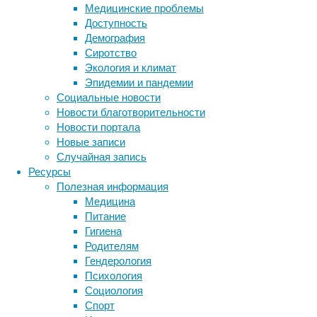
Питани
Медицинские проблемы
Доступность
Биохи
Демография
орган
Сиротство
Экология и климат
04/05/20
Эпидемии и пандемии
Полифен
Социальные новости
связыва
Новости благотворительности
на стре
Новости портала
Новые записи
Читать
Случайная запись
Питани
Ресурсы
Полезная информация
Бактер
Медицина
Питание
23/03/20
Гигиена
Нанопла
Родителям
ищут сп
Гендерология
Оказало
Психология
Социология
Читать
Спорт
Питани