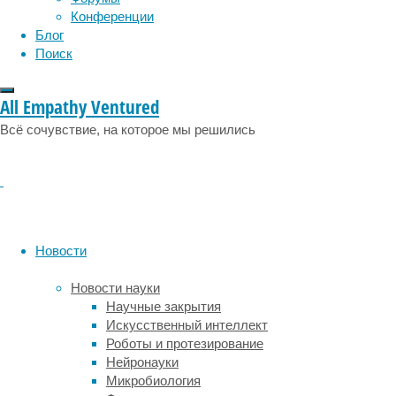
Питани
Конференции
Блог
Учены
Поиск
19/01/20
продук
All Empathy Ventured
Растите
Всё сочувствие, на которое мы решились
долгой 
местных
употреб
Читать
Питани
Новости
Еда – 
Новости науки
07/01/20
Научные закрытия
Одна из
Искусственный интеллект
ещё раз
Роботы и протезирование
портит ф
Нейронауки
Микробиология
Читать