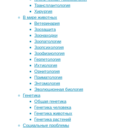
Почему
Трансплантология
Шоколадные лабрадоры прожили
Хирургия
меньше своих собратьев
15/06/20
В мире животных
10 полезных завтраков со всего
Мы уже 
Ветеринария
света
один из
Зоозащита
Лазающие саламандры
ведь от
Зоонаходки
спарашютировали и спланировали с
капусто
Зоопатологии
вершин секвой
Зоопсихология
Кризис в нейронауках: куда привела
Читать
Зоофизиология
мода на технологии?
Питани
Герпетология
Ихтиология
Учены
Орнитология
потре
Приматология
Энтомология
28/05/20
Эволюционная биология
продук
Генетика
Добавле
Общая генетика
почти в
Генетика человека
веществ
Генетика животных
Генетика растений
Читать
Социальные проблемы