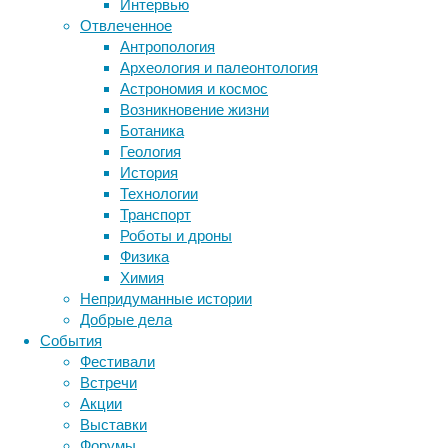
Интервью
Отвлеченное
Учены
Антропология
эпиле
Археология и палеонтология
28/02/20
Астрономия и космос
Возникновение жизни
Диета с
Ботаника
которую
Геология
вызывае
История
Технологии
Читать
Транспорт
Питани
Роботы и дроны
Физика
Планет
Химия
почек
Непридуманные истории
31/01/20
Добрые дела
События
Группа 
Фестивали
риском 
Встречи
использ
Акции
Выставки
Читать
Форумы