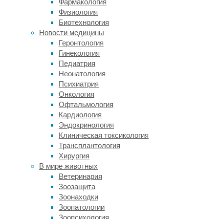
Фармакология
решили
Физиология
проверить
Биотехнология
витамины
Новости медицины
для
Геронтология
беременных
Гинекология
на
Педиатрия
соответствие
Неонатология
дозировок
Психиатрия
холина
Онкология
и
Офтальмология
йода,
Кардиология
содержание
Эндокринология
которых
Клиническая токсикология
прежде
Трансплантология
оценивали
Хирургия
редко,
В мире животных
а
Ветеринария
также
Зоозащита
на
Зоонаходки
наличие
Зоопатологии
вредных
Зоопсихология