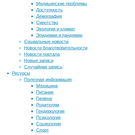
Медицинские проблемы
многих
Доступность
не
Демография
только
Сиротство
расхождения
Экология и климат
с
Эпидемии и пандемии
заявленным
Социальные новости
составом,
Новости благотворительности
но
Новости портала
и
Новые записи
присутствие
Случайная запись
токсичных
Ресурсы
веществ
Полезная информация
вроде
Медицина
мышьяка
Питание
и
Гигиена
свинца.
Родителям
Гендерология
Психология
Социология
Спорт