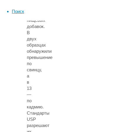
качества
фармпрепаратов
Поиск
и
пищевых
добавок.
В
двух
образцах
обнаружили
превышение
по
свинцу,
а
в
13
—
по
кадмию.
Стандарты
USP
разрешают
их