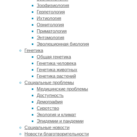
примесей
Зоофизиология
—
Герпетология
свинца,
Ихтиология
мышьяка
Орнитология
и
Приматология
кадмия.
Энтомология
В
Эволюционная биология
рамках
Генетика
анализа
Общая генетика
рассмотрели
Генетика человека
32
Генетика животных
безрецептурных
Генетика растений
и
Социальные проблемы
15
Медицинские проблемы
рецептурных
Доступность
комплексов,
Демография
которые
Сиротство
приобрели
Экология и климат
в
Эпидемии и пандемии
онлайн-
Социальные новости
магазинах
Новости благотворительности