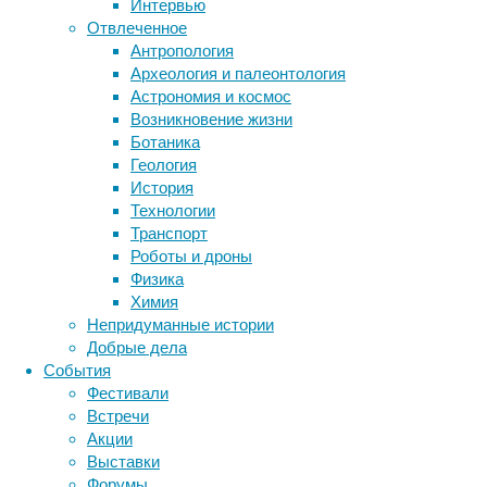
Интервью
Метки
Отвлеченное
биология
Антропология
бактерии
ДНК
Археология и палеонтология
биотехнология
вирусы
восприятие
Во
Астрономия и космос
животные
генетика
дети
время
диагностика
Возникновение жизни
прошлых
здоровье
знания
иммунитет
Ботаника
исследований
Геология
инфекции
инструменты и методы
в
История
исследования
витаминных
климат
когнитивистика
Технологии
препаратах
медицина
Транспорт
уже
метаболизм
лекарства
Роботы и дроны
находили
мозг
Физика
неврология
наука
различия
Химия
нейробиология
нейроновости
между
Непридуманные истории
нейрофизиология
указанным
общество
обучение
Добрые дела
и
питание
онкология
память
палеонтология
События
фактическим
психология
поведение
психиатрия
Фестивали
содержанием
Встречи
социология
социальные проблемы
сон
некоторых
Акции
физиология
эволюция
экология
важных
Выставки
эмоции
эпидемия
ингредиентов,
этология
Форумы