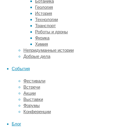
Ботаника
семи
Геология
комплексах
История
уровень
Технологии
мышьяка
Транспорт
превысил
Роботы и дроны
2,5
Физика
микрограмма
Химия
на
Непридуманные истории
пероральную
Добрые дела
суточную
дозу,
События
допускаемый
некоммерческой
Фестивали
организацией
Встречи
United
Акции
States
Выставки
Pharmacopeia
Форумы
(USP),
Конференции
которая
устанавливает
Блог
стандарты