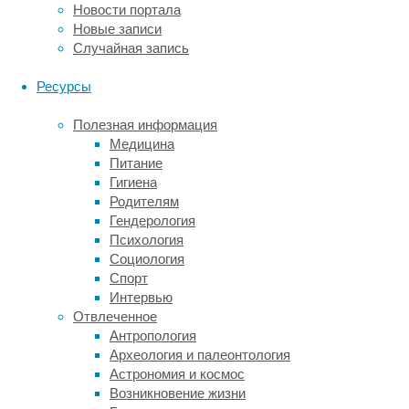
и
Новости портала
в
Новые записи
аптеках
Случайная запись
США
в
Ресурсы
августе-
октябре
Полезная информация
2022
Медицина
года.
Питание
Работу
Гигиена
ученых
Родителям
опубликовал
Гендерология
American
Психология
Journal
Социология
of
Спорт
Clinical
Интервью
Nutrition
.
Отвлеченное
Антропология
Проверка
Археология и палеонтология
выявила,
Астрономия и космос
что
Возникновение жизни
в