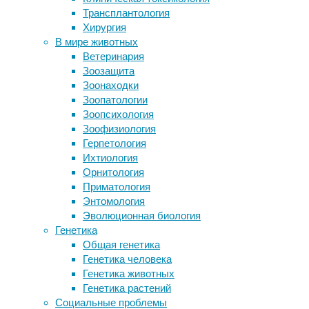
здоровье
,
Трансплантология
Слишком строгое воспитание
медицина
,
Хирургия
сказалось на ДНК
питание
,
В мире животных
Шимпанзе, как и люди,
токсикология
,
Ветеринария
объединяются против общего врага
фарма
Зоозащита
Трудоголизм назвали причиной
Зоонаходки
алкоголизма
Американские
Зоопатологии
Учёные смогли предсказать, на кого
ученые
Зоопсихология
подействует терапия от биполярного
недавно
Зоофизиология
расстройства
проанализировали
Герпетология
почти
Ихтиология
пять
Следите за новостями
Орнитология
десятков
Приматология
витаминно-
Энтомология
минеральных
Эволюционная биология
комплексов
Генетика
для
Общая генетика
будущих
Генетика человека
мам
Генетика животных
и
Генетика растений
обнаружили
Социальные проблемы
во