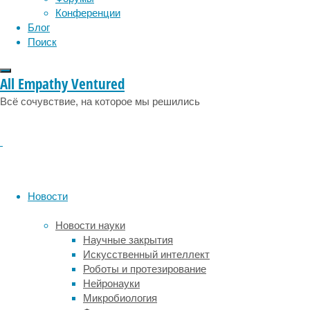
таких
Конференции
как
Блог
фолиевая
Поиск
кислота,
железо,
All Empathy Ventured
витамины
A,
Всё сочувствие, на которое мы решились
B6,
C
и
E.
Специалисты
в
Новости
области
фармацевтики
Новости науки
и
Научные закрытия
медицины
Искусственный интеллект
из
Роботы и протезирование
Университета
Нейронауки
Колорадо
Микробиология
(США)