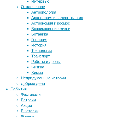
Интервью
другим.
Отвлеченное
Метки
Антропология
биология
Археология и палеонтология
бактерии
ДНК
Астрономия и космос
биотехнология
вирусы
восприятие
Возникновение жизни
животные
генетика
дети
диагностика
Ботаника
здоровье
знания
иммунитет
Геология
История
инфекции
инструменты и методы
Технологии
исследования
климат
когнитивистика
Транспорт
медицина
Роботы и дроны
метаболизм
лекарства
Физика
мозг
Химия
неврология
наука
Непридуманные истории
нейробиология
нейроновости
Добрые дела
нейрофизиология
общество
обучение
Хотя
События
питание
онкология
память
кофеин,
палеонтология
Фестивали
психология
поведение
содержащийся
психиатрия
Встречи
в
Акции
социология
социальные проблемы
сон
кофе,
Выставки
физиология
эволюция
экология
имеет
Форумы