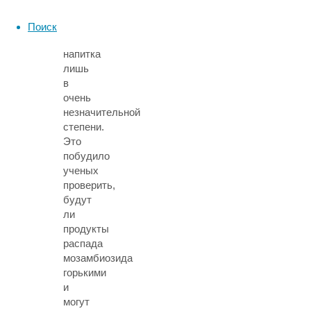
влиять
на
Поиск
горечь
напитка
лишь
в
очень
незначительной
степени.
Это
побудило
ученых
проверить,
будут
ли
продукты
распада
мозамбиозида
горькими
и
могут