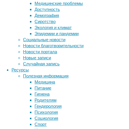
сорта
Медицинские проблемы
арабика
Доступность
и
Демография
изучили,
Сиротство
как
Экология и климат
они
Эпидемии и пандемии
влияют
Социальные новости
на
Новости благотворительности
его
Новости портала
вкус.
Новые записи
Еще
Случайная запись
ученые
Ресурсы
узнали,
Полезная информация
почему
Медицина
одним
Питание
людям
Гигиена
напиток
Родителям
бодрости
Гендерология
кажется
Психология
более
Социология
горьким,
Спорт
чем