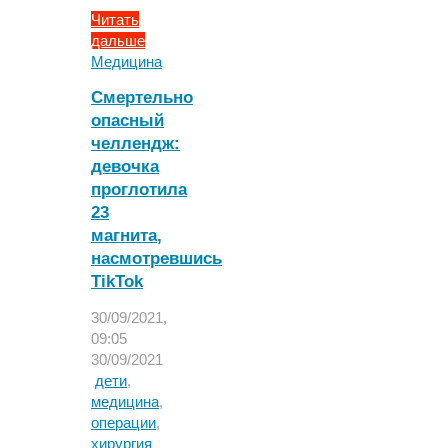
Читать
дальше
"Новорожденному
Медицина
впервые
Смертельно
пересадили
опасный
аорту
челлендж:
и
легочный
девочка
ствол
проглотила
с
23
клапанами"
магнита,
насмотревшись
TikTok
30/09/2021,
09:05
30/09/2021
дети
,
медицина
,
операции
,
хирургия