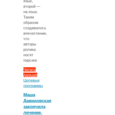
язык,
второй —
на язык.
Таким
образом
создавалось
впечатление,
что
авторы
ролика
носят
пирсинг.
Читать
дальше
"Смертельно
Целевые
опасный
программы
челлендж:
Маша
девочка
Давидовская
проглотила
закончила
23
магнита,
лечение.