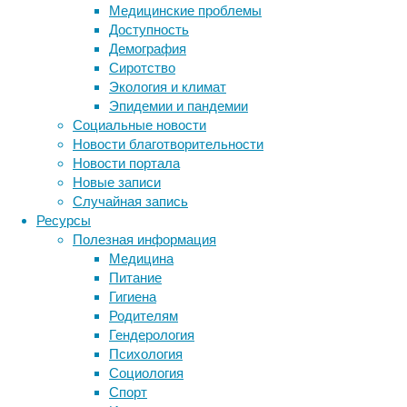
Пациентке
Медицинские проблемы
из
Доступность
Восточного
Демография
Суссекса
Сиротство
пришлось
Экология и климат
поиграть
Эпидемии и пандемии
на
Социальные новости
кларнете
Новости благотворительности
во
Новости портала
время
Новые записи
установки
Случайная запись
электродов
Ресурсы
для
Полезная информация
глубокой
Медицина
стимуляции
Питание
мозга
Гигиена
(DBS).
Родителям
Гендерология
Читать
Психология
дальше
Социология
Метки
"Игра
Ветеринария
Спорт
на