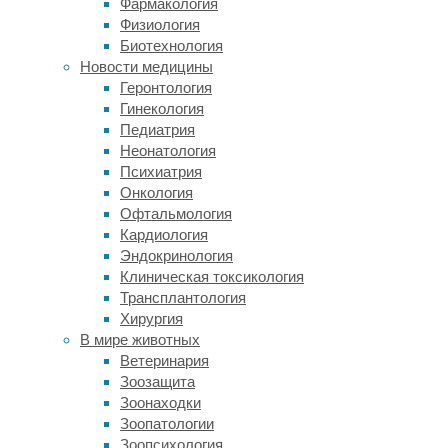
Фармакология
причем
Физиология
сильнее,
Биотехнология
чем
Новости медицины
животные
Геронтология
с
Гинекология
возрастными
Педиатрия
изменениями
Неонатология
из-
Психиатрия
за
Онкология
остеоартрита.
Офтальмология
Читать
Кардиология
дальше
Эндокринология
"Удаление
Хирургия
Клиническая токсикология
когтей
Трансплантология
Обнаружена
сделало
Хирургия
нелогичная
кошек
В мире животных
связь
чувствительнее
Ветеринария
к
между
Зоозащита
боли
Зоонаходки
стрессом
и
Зоопатологии
у
усилило
Зоопсихология