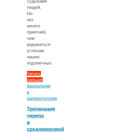
судьбами
людей.
Но
нет
ничего
приятней,
чем
радоваться
успехам
наших
подопечных.
Читать
дальше
"Маша
Археология
Давидовская
и
закончила
палеонтология
лечение.
Трепанация
Семья
черепа
Марии
в
благодарит
всех,
средневековой