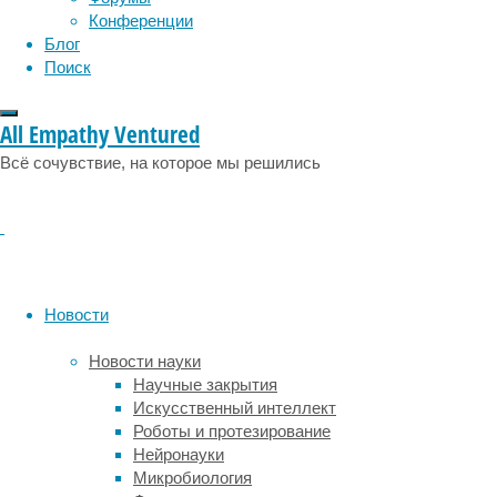
и
Конференции
кошки,
Блог
которые
Поиск
лишились
когтей
All Empathy Ventured
в
результате
Всё сочувствие, на которое мы решились
операции,
известной
как
онихэктомия,
страдают
от
Новости
хронической
боли,
Новости науки
двигательных
Научные закрытия
нарушений
Искусственный интеллект
и
Роботы и протезирование
патологий
Нейронауки
нервной
Микробиология
системы,