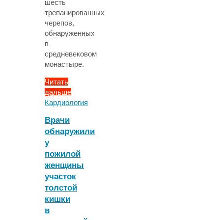
шесть
трепанированных
черепов,
обнаруженных
в
средневековом
монастыре.
Читать
дальше
"Трепанация
Кардиология
черепа
Врачи
в
обнаружили
средневековой
у
Франции
оказалась
пожилой
методом
женщины
лечения
участок
неврологических
толстой
расстройств"
кишки
в