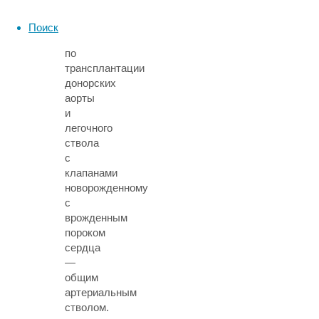
в
мире
Поиск
операцию
по
трансплантации
донорских
аорты
и
легочного
ствола
с
клапанами
новорожденному
с
врожденным
пороком
сердца
—
общим
артериальным
стволом.