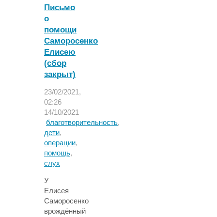
Письмо
о
о
первом
помощи
этапе
лечения!
Саморосенко
Сбор
Елисею
на
(сбор
2
закрыт)
и
3
23/02/2021,
этапы
02:26
продолжается!
14/10/2021
Нужна
благотворительность
,
помощь!"
дети
,
операции
,
помощь
,
слух
У
Елисея
Саморосенко
врождённый