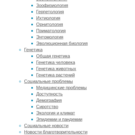
хирургов
страдания
Зоофизиология
и
от
Герпетология
осложнениями
остеоартроза"
Ихтиология
после
Орнитология
операций
Приматология
Энтомология
17/01/2025,
Эволюционная биология
14:18
Генетика
17/01/2025
Общая генетика
медицина
,
Генетика человека
операции
,
Генетика животных
пациенты
,
Генетика растений
стресс
,
Социальные проблемы
хирургия
Медицинские проблемы
Доступность
Повышение
Демография
симпатовагального
Сиротство
баланса
Экология и климат
в
Эпидемии и пандемии
начале
Социальные новости
операций,
Новости благотворительности
говорившее