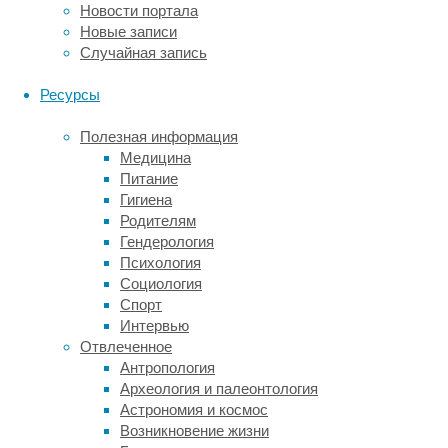
Новости портала
о
Новые записи
стрессе
Случайная запись
у
врачей,
Ресурсы
коррелировало
со
Полезная информация
снижением
Медицина
вероятности
Питание
серьезных
Гигиена
хирургических
Родителям
осложнений
Гендерология
у
Психология
пациентов
Социология
на
Спорт
37%.
Интервью
Читать
Отвлеченное
дальше
Антропология
"Обнаружена
Трансплантология
Археология и палеонтология
нелогичная
Астрономия и космос
Новорожденному
связь
Возникновение жизни
впервые
между