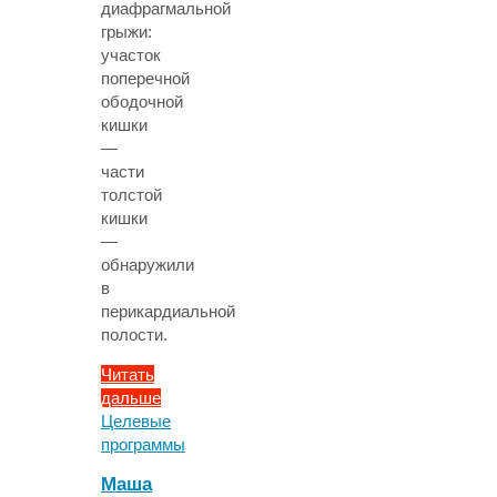
диафрагмальной
грыжи:
участок
поперечной
ободочной
кишки
—
части
толстой
кишки
—
обнаружили
в
перикардиальной
полости.
Читать
дальше
"Врачи
Целевые
обнаружили
программы
у
Маша
пожилой