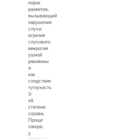
порок
развития,
вызывающий
нарушение
слуха:
атрезия
слухового,
микротия
ушной
раковины
и
как
следствие
тугоухость
3-
ей
степени
справа.
Проще
говоря,
у