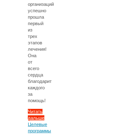
организаций
успешно
прошла
первый
из
трех
этапов
лечения!
Она
от
всего
сердца
благодарит
каждого
за
помощь!
Читать
дальше
"Маша
Целевые
Давидовская
программы
рассказывает