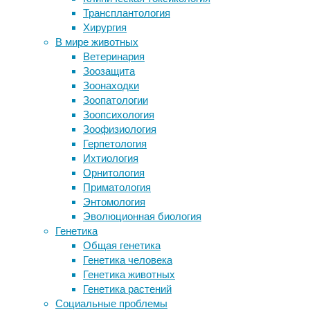
30/10/2025,
Трансплантология
Greenway
05:29
Хирургия
«Поющая лава» поможет
30/10/2025
В мире животных
предсказанию опасных извержений
болезнь
Ветеринария
Как алкоголь влияет на сон?
Паркинсона
,
Зоозащита
Новый способ выжимания яблочного
инструменты
Зоонаходки
сока в четыре раза повысил его
и
Зоопатологии
пользу
методы
,
Зоопсихология
медицина
,
Зоофизиология
музыка
,
Следите за новостями
Герпетология
нейроновости
,
Ихтиология
операции
Орнитология
Очередной
Приматология
пример
Энтомология
необычного
Эволюционная биология
контроля
Генетика
нейрохирургической
Общая генетика
операции
Генетика человека
пришел
Генетика животных
из
Генетика растений
Великобритании.
Социальные проблемы