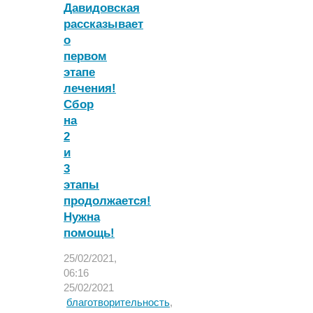
Давидовская
женщины
рассказывает
участок
толстой
о
кишки
первом
в
этапе
сердечной
лечения!
сумке"
Сбор
на
2
и
3
этапы
продолжается!
Нужна
помощь!
25/02/2021,
06:16
25/02/2021
благотворительность
,