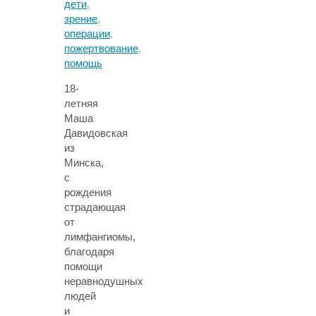
дети
,
зрение
,
операции
,
пожертвование
,
помощь
18-
летняя
Маша
Давидовская
из
Минска,
с
рождения
страдающая
от
лимфангиомы,
благодаря
помощи
неравнодушных
людей
и