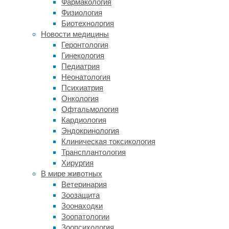
Фармакология
сонливости
Физиология
и
Биотехнология
зачастую
Новости медицины
мешает
Геронтология
учебе,
Гинекология
работе
Педиатрия
и
Неонатология
другим
Психиатрия
жизненным
Онкология
задачам.
Офтальмология
Как
Кардиология
правило,
Эндокринология
таким
Клиническая токсикология
людям
Трансплантология
ставят
Хирургия
диагноз
В мире животных
синдрома
Ветеринария
задержки
Зоозащита
фазы
Зоонаходки
сна
Зоопатологии
(СЗФС),
Зоопсихология
по