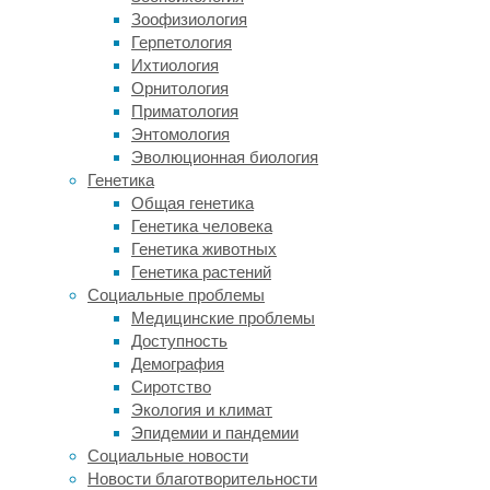
Зоофизиология
оценкам,
Герпетология
им
Ихтиология
страдают
Орнитология
от
Приматология
0,2
Энтомология
до
Эволюционная биология
10
Генетика
процентов
Общая генетика
населения
Генетика человека
Земли.
Генетика животных
Несколько
Генетика растений
генетических
Социальные проблемы
вариантов,
Медицинские проблемы
связанных
Доступность
с
Демография
этим
Сиротство
расстройством,
Экология и климат
удавалось
Эпидемии и пандемии
находить
Социальные новости
у
Новости благотворительности
членов