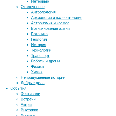
Интервью
под
Отвлеченное
управлением
Антропология
«внутренних
Археология и палеонтология
часов»
Астрономия и космос
человека
Возникновение жизни
Метки
и
Ботаника
обычно
биология
Геология
бактерии
ДНК
имеют
История
биотехнология
вирусы
восприятие
примерно
Технологии
животные
генетика
дети
24-
диагностика
Транспорт
часовую
здоровье
знания
иммунитет
Роботы и дроны
периодичность,
Физика
инфекции
инструменты и методы
связанную
Химия
исследования
с
климат
когнитивистика
Непридуманные истории
режимом
медицина
Добрые дела
метаболизм
освещенности.
лекарства
События
У
мозг
Фестивали
неврология
наука
«сов»
Встречи
нейробиология
нейроновости
этот
Акции
нейрофизиология
ритм
общество
обучение
Выставки
питание
происходит
онкология
память
палеонтология
Форумы