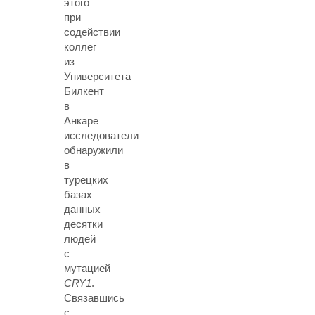
этого
при
содействии
коллег
из
Университета
Билкент
в
Анкаре
исследователи
обнаружили
в
турецких
базах
данных
десятки
людей
с
мутацией
CRY1
.
Связавшись
с