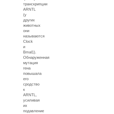
транскрипции
ARNTL
(у
других
животных
они
называются
Clock
и
Bmal1).
Обнаруженная
мутация
гена
повышала
его
сродство
к
ARNTL,
усиливая
их
подавление