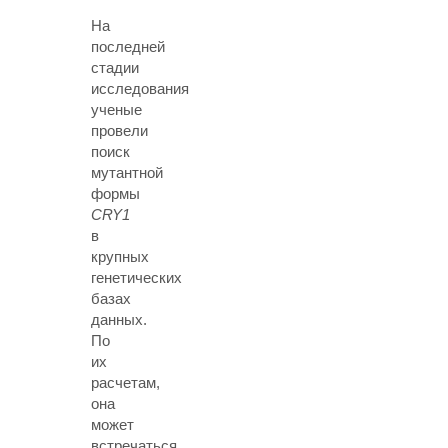
На
последней
стадии
исследования
ученые
провели
поиск
мутантной
формы
CRY1
в
крупных
генетических
базах
данных.
По
их
расчетам,
она
может
встречаться