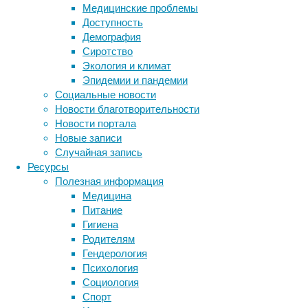
Медицинские проблемы
у
Доступность
людей-«сов».
Демография
Результаты
Сиротство
работы
Экология и климат
опубликованы
Эпидемии и пандемии
в
Социальные новости
журнале
Новости благотворительности
Cell
.
Новости портала
Новые записи
Случайная запись
Ресурсы
Полезная информация
Медицина
Циклы
Питание
дневной
Гигиена
активности
Родителям
и
Гендерология
сна
Психология
(
циркадианный
Социология
ритм
)
Спорт
находятся