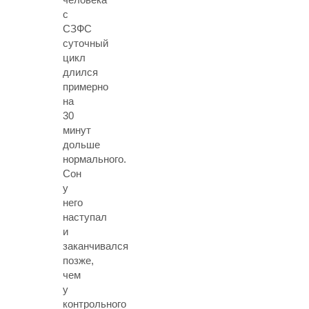
с
СЗФС
суточный
цикл
длился
примерно
на
30
минут
дольше
нормального.
Сон
у
него
наступал
и
заканчивался
позже,
чем
у
контрольного