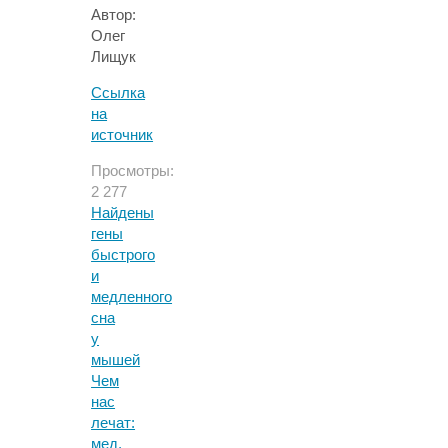
Автор:
Олег
Лищук
Ссылка
на
источник
Просмотры:
2 277
Найдены
гены
быстрого
и
медленного
сна
у
мышей
Чем
нас
лечат:
мед,