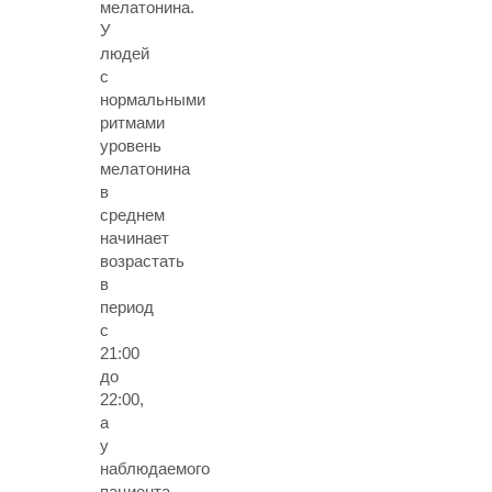
мелатонина.
У
людей
с
нормальными
ритмами
уровень
мелатонина
в
среднем
начинает
возрастать
в
период
с
21:00
до
22:00,
а
у
наблюдаемого
пациента