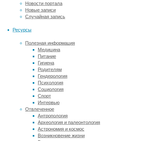
Новости портала
отдельных
Новые записи
семей,
Случайная запись
но
универсальными
Ресурсы
они
не
Полезная информация
были.
Медицина
Чтобы
Питание
изучить
Гигиена
этот
Родителям
вопрос,
Гендерология
сотрудники
Психология
Рокфеллеровского
Социология
и
Спорт
Корнелловского
Интервью
университетов
Отвлеченное
пригласили
Антропология
для
Археология и палеонтология
участия
Астрономия и космос
в
Возникновение жизни
эксперименте