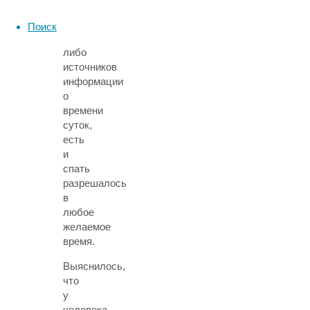
лаборатории
без
Поиск
каких-
либо
источников
информации
о
времени
суток,
есть
и
спать
разрешалось
в
любое
желаемое
время.
Выяснилось,
что
у
человека