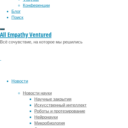
с
психология
поведение
психиатрия
Конференции
задержкой
Блог
социология
социальные проблемы
сон
по
Поиск
физиология
эволюция
экология
отношению
эмоции
эпидемия
этология
к
All Empathy Ventured
социальным
нормам,
Всё сочувствие, на которое мы решились
что
мешает
им
заснуть
в
желаемое
Новости
время
и
Новости науки
затрудняет
Научные закрытия
своевременное
Искусственный интеллект
просыпание,
Роботы и протезирование
приводит
Нейронауки
к
Микробиология
дневной