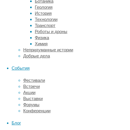
Ботаника
человека
Геология
с
История
подтвержденным
Технологии
клинически
Транспорт
диагнозом
Роботы и дроны
СЗФС
Физика
и
Химия
контрольного
Непридуманные истории
субъекта
Добрые дела
с
нормальными
События
циркадианными
ритмами.
Фестивали
Их
Встречи
попросили
Акции
в
Выставки
течение
Форумы
двух
Конференции
недель
жить
Блог
в