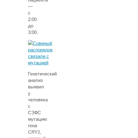
—
с
2:00
до
3:00.
Генетический
анализ
выявил
у
человека
с
СЗФС
мутацию
гена
CRY1
,