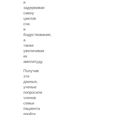
и
задерживая
смену
циклов
сна
и
бодрствования,
а
также
увеличивая
их
амплитуду.
Получив
эти
данные,
ученые
попросили
членов
семьи
пациента
пройти