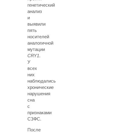
генетический
анализ
и
выявили
пять
носителей
аналогичной
мутации
CRY1
.
У
всех
них
наблюдались
хронические
нарушения
сна
с
признаками
СЗФС.
После