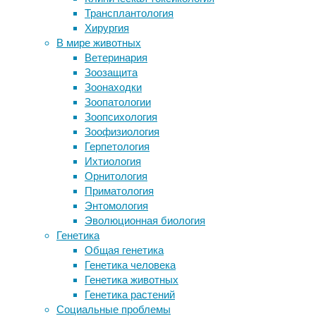
авторы 
Трансплантология
ушной сере
Хирургия
Ученые составили карту телесных
Психоло
В мире животных
эмоциональных ощущений людей с
возраже
Ветеринария
шизофренией
почти 1
Зоозащита
Хирургическая операция на
популя
Зоонаходки
дистанционном управлении: новые
Twitter,
Зоопатологии
микроботы всё сделают сами
Зоопсихология
Эффект свидетеля
В средн
Зоофизиология
свои ак
Герпетология
интерне
Ихтиология
сопоста
Орнитология
Depress
Приматология
дольше 
Энтомология
Так, ес
Эволюционная биология
социаль
Генетика
чем те,
Общая генетика
проведё
Генетика человека
депресс
Генетика животных
говорит
Генетика растений
влияние
Социальные проблемы