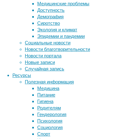
возраст
Медицинские проблемы
Доступность
Можно л
Демография
депресс
Сиротство
мы имее
Экология и климат
что – с
Эпидемии и пандемии
повышен
Социальные новости
социаль
Новости благотворительности
Новости портала
С друго
Новые записи
Фейсбук
Случайная запись
размышл
Ресурсы
читая с
Полезная информация
том, ка
Медицина
времени
Питание
богат.
Гигиена
Родителям
В общем
Гендерология
сетях т
Психология
исследо
Социология
есть св
Спорт
– психо