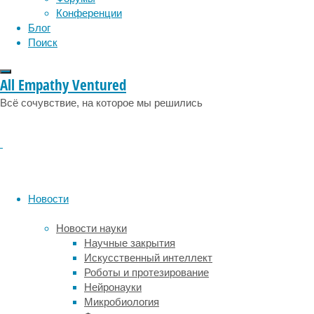
лексику,
Конференции
чем
Блог
в
Поиск
периоды
экономической
All Empathy Ventured
стабильности.
Если
Всё сочувствие, на которое мы решились
же
дети
рождаются
и
растут
в
Новости
двуязычной
семье,
Новости науки
их
Научные закрытия
мозг
Искусственный интеллект
отличается
Роботы и протезирование
от
Нейронауки
мозга
Микробиология
одноязычных