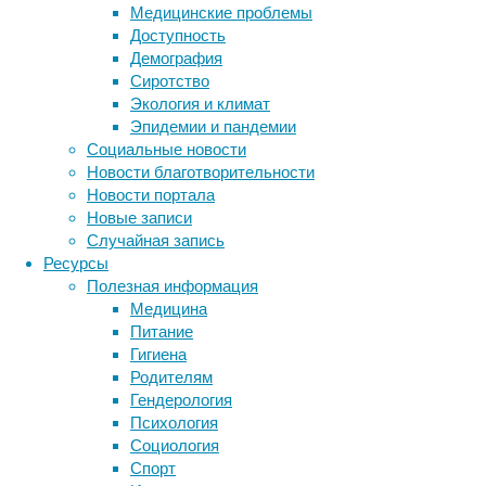
пришли
Медицинские проблемы
исследователи
Доступность
из
Демография
Великобритании,
Сиротство
проанализировав
Экология и климат
двуязычные
Эпидемии и пандемии
семейные
Социальные новости
пары.
Новости благотворительности
Новости портала
Новые записи
Случайная запись
Ресурсы
Полезная информация
Медицина
Питание
Связь
Гигиена
словарного
Родителям
запаса
Гендерология
с
Психология
социально-
Социология
демографическими
Спорт
Метки