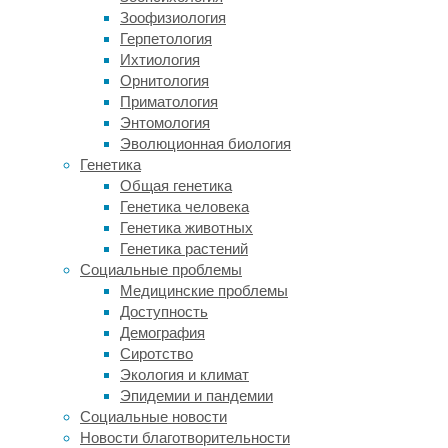
Зоофизиология
у
Герпетология
супругов
Ихтиология
—
Орнитология
не
Приматология
следствие
Энтомология
совместной
Эволюционная биология
жизни
Генетика
ежедневного
Общая генетика
общения,
Генетика человека
а
Генетика животных
одна
Генетика растений
из
Социальные проблемы
причин,
Медицинские проблемы
по
Доступность
которым
Демография
они
Сиротство
когда-
Экология и климат
то
Эпидемии и пандемии
начали
Социальные новости
встречаться.
Новости благотворительности
Научную