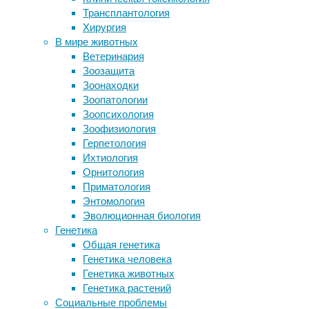
Трансплантология
психология
акула пообедала человеком
Хирургия
Связь идеологии со структурой мозга
Количество
В мире животных
оказалась сложнее, чем было
слов,
Ветеринария
принято считать
которые
Зоозащита
Для чего нужны стоматологические
человек
Зоонаходки
компрессоры?
знает,
Зоопатологии
Собак обучили вынюхивать рак
понимает
Зоопсихология
молочной железы
и
Зоофизиология
эффективно
Герпетология
Следите за новостями
использует,
Ихтиология
можно
Орнитология
считать
Приматология
фактором
Энтомология
выбора
Эволюционная биология
потенциального
Генетика
романтического
Общая генетика
партнера.
Генетика человека
К
Генетика животных
такому
Генетика растений
выводу
Социальные проблемы