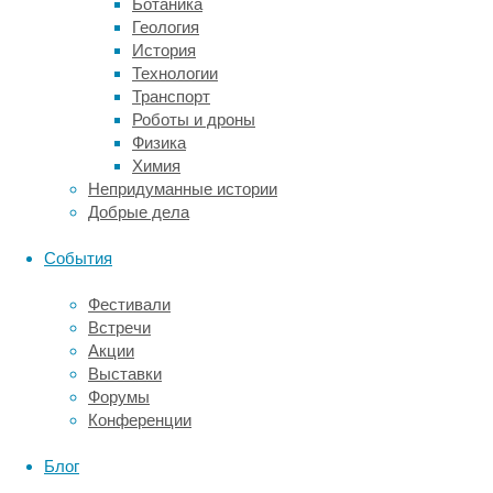
Ботаника
жили
Геология
в
История
Великобритании
Технологии
и
Транспорт
были
Роботы и дроны
вместе
Физика
от
Химия
девяти
Непридуманные истории
до
Добрые дела
23
лет.
События
Все
они
Фестивали
прошли
Встречи
тест,
Акции
который
Выставки
позволяет
Форумы
оценить
Конференции
объем
словарного
Блог
запаса