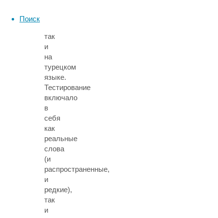
как
на
Поиск
английском,
так
и
на
турецком
языке.
Тестирование
включало
в
себя
как
реальные
слова
(и
распространенные,
и
редкие),
так
и