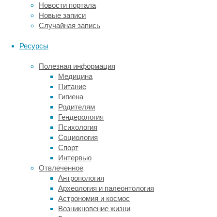
Новости портала
статью,
Новые записи
в
Случайная запись
которой
эта
Ресурсы
гипотеза
подтверждается,
Полезная информация
опубликовал
Медицина
журнал
Питание
Languages
.
Гигиена
В
Родителям
исследовании
Гендерология
участвовали
Психология
83
Социология
турецко-
Спорт
английские
Интервью
двуязычные
Отвлеченное
пары
Антропология
27-
Археология и палеонтология
57
Астрономия и космос
лет,
Возникновение жизни
которые