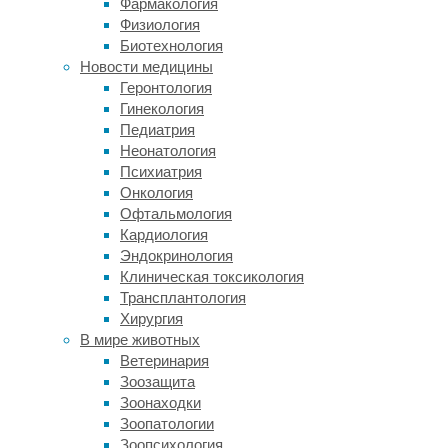
Фармакология
еще
Физиология
до
Биотехнология
того
Новости медицины
как
Геронтология
они
Гинекология
начинают
Педиатрия
говорить.
Неонатология
Психиатрия
Специалисты
Онкология
из
Офтальмология
Редингского
Кардиология
университета
Эндокринология
и
Клиническая токсикология
Университета
Трансплантология
Суонси
Хирургия
в
В мире животных
Великобритании
Ветеринария
предположили,
Зоозащита
что
Зоонаходки
схожий
Зоопатологии
словарный
Зоопсихология
запас