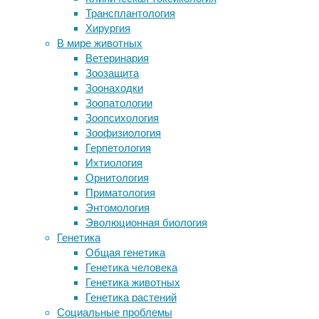
по
Трансплантология
их
с
Хирургия
Виноград из средневековой
п
В мире животных
канализации оказался точной копией
Ветеринария
современного пино-нуар
С
Зоозащита
Нагрузку международного туризма
с
Зоонаходки
на климат недооценили в четыре
си
Зоопатологии
раза
дл
Зоопсихология
Полезные привычки и необходимые
Зоофизиология
обследования для здоровья ваших
За
Герпетология
почек!
с
Ихтиология
уд
Орнитология
ак
Приматология
зд
Энтомология
Если вы
Эволюционная биология
любой с
Генетика
необход
Общая генетика
Генетика человека
Генетика животных
Генетика растений
Социальные проблемы