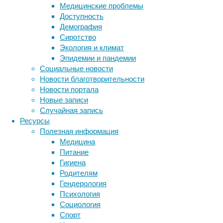
К
Медицинские проблемы
Доступность
о
Демография
Сиротство
Экология и климат
Эпидемии и пандемии
Социальные новости
Новости благотворительности
Новости портала
Новые записи
Конверс
Случайная запись
обеспеч
Ресурсы
чувство
Полезная информация
матери
Медицина
позволя
Питание
актуаль
Гигиена
Кроме т
Родителям
повседн
Гендерология
юбками 
Психология
случая.
Социология
спортив
Спорт