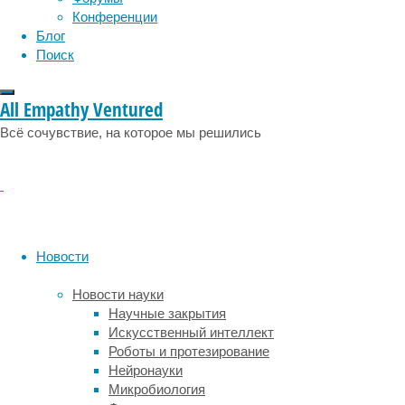
систем
Конференции
неограниченного
Блог
размера.
Поиск
Результаты
исследования
All Empathy Ventured
опубликованы
в
Всё сочувствие, на которое мы решились
Physical
Review
X
.
Чтобы
квантовые
вычисления
Новости
принесли
практическую
Новости науки
пользу,
Научные закрытия
ученым
Искусственный интеллект
необходимы
Роботы и протезирование
устройства,
Нейронауки
содержащие
Микробиология