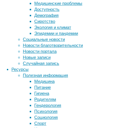
можно
Медицинские проблемы
менять
Доступность
произвольным
Демография
образом.
Сиротство
Экология и климат
Эпидемии и пандемии
Социальные новости
Новости благотворительности
Новости портала
Новые записи
Случайная запись
Ученые
Ресурсы
добились
Полезная информация
средней
Медицина
степени
Питание
совпадения
Гигиена
(fidelity)
Родителям
результатов
Гендерология
работы
Психология
двухкубитных
Социология
вентилей
Спорт