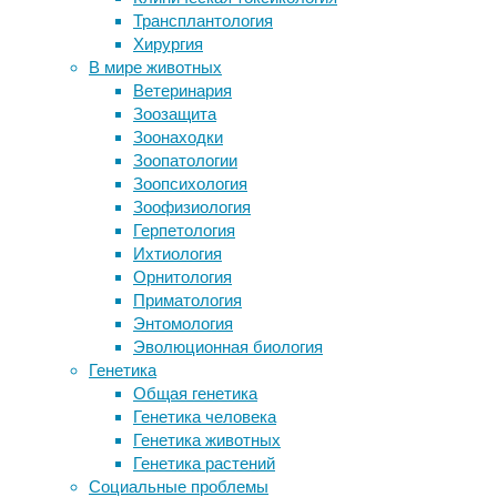
Трансплантология
ощущали приложенную лапками
Физики
Хирургия
силу
реализовали
В мире животных
SpaceX доставит на МКС
квантовое
Ветеринария
смертельную бактерию
вычислительное
Зоозащита
Сколько кофе на самом деле можно
устройство
Зоонаходки
пить при беременности?
на
Зоопатологии
Ученые впервые сумели объективно
сверхпроводниках
Зоопсихология
диагностировать звон в ушах при
с
Зоофизиология
помощи ИИ
помощью
Герпетология
модульного
Ихтиология
Следите за новостями
принципа,
Орнитология
разместив
Приматология
на
Энтомология
плоской
Эволюционная биология
подложке
Генетика
четыре
Общая генетика
отдельных
Генетика человека
узла,
Генетика животных
конфигурацию
Генетика растений
которых
Социальные проблемы