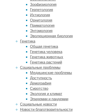
сегодняшний
Зоофизиология
день
Герпетология
до
Ихтиология
сих
Орнитология
пор
Приматология
не
Энтомология
представлена:
Эволюционная биология
например,
Генетика
в
Общая генетика
случае
Генетика человека
сверхпроводников
Генетика животных
физически
Генетика растений
невозможно
Социальные проблемы
соединить
Медицинские проблемы
все
Доступность
кубиты
Демография
друг
Сиротство
с
Экология и климат
другом
Эпидемии и пандемии
на
Социальные новости
одной
Новости благотворительности