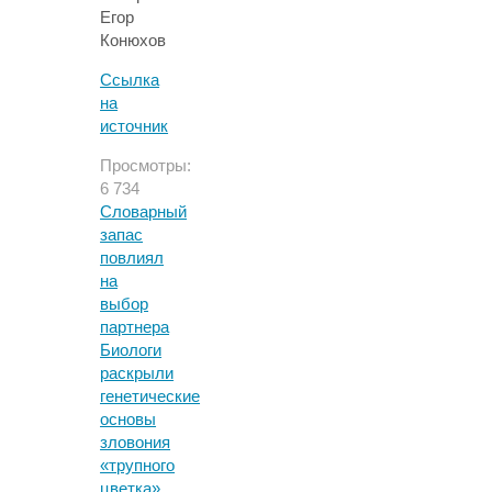
Егор
Конюхов
Ссылка
на
источник
Просмотры:
6 734
Словарный
запас
повлиял
на
выбор
партнера
Биологи
раскрыли
генетические
основы
зловония
«трупного
цветка»