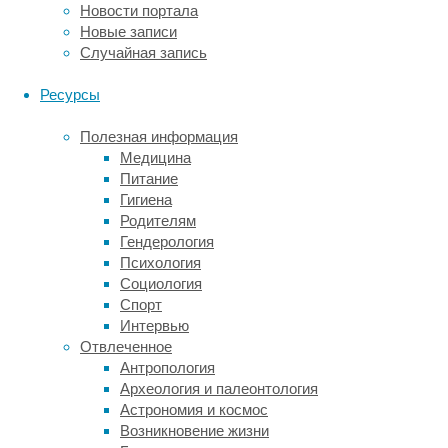
плоскости
Новости портала
—
Новые записи
в
Случайная запись
дело
вмешивается
Ресурсы
потеря
когерентности
Полезная информация
и
Медицина
эффект
Питание
дефазировки.
Гигиена
Родителям
При
Гендерология
этом
Психология
исследователи
Социология
не
Спорт
оставляют
Интервью
попыток
Отвлеченное
обойти
Антропология
физические
Археология и палеонтология
ограничения
Астрономия и космос
и
Возникновение жизни
используют