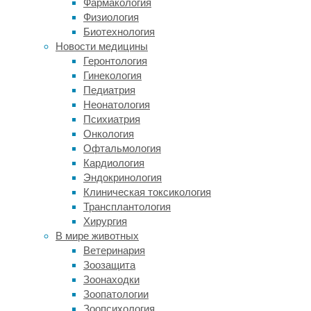
большое
Фармакология
количество
Физиология
кубитов,
Биотехнология
каждый
Новости медицины
из
Геронтология
которых
Гинекология
в
Педиатрия
свою
Неонатология
очередь
Психиатрия
должен
Онкология
быть
Офтальмология
связан
Кардиология
со
Эндокринология
всеми
Клиническая токсикология
остальными.
Трансплантология
Однако
Хирургия
реализация
В мире животных
полноценного
Ветеринария
устройства
Зоозащита
подобной
Зоонаходки
архитектуры
Зоопатологии
на
Зоопсихология