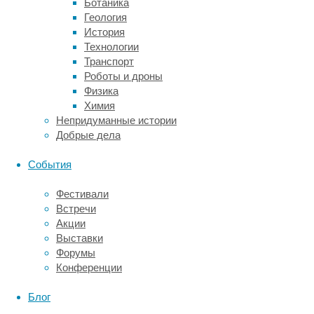
Ботаника
для
Геология
этого
История
подход,
Технологии
схожий
Транспорт
с
Роботы и дроны
организацией
Физика
сети
Химия
Ethernet
Непридуманные истории
—
Добрые дела
сверхпроводниковые
кубиты
События
связывают
с
Фестивали
помощью
Встречи
центрального
Акции
элемента
Выставки
маршрутизации.
Форумы
Для
Конференции
этого
физики
Блог
используют