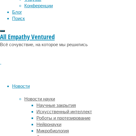
Далее н
Конференции
долговр
Блог
ученые 
Поиск
того, и
пришла 
All Empathy Ventured
новизна
Всё сочувствие, на которое мы решились
Попробу
себе, ч
активир
признак
форму, 
сенсорн
Новости
сформир
Новости науки
Научные закрытия
Искусственный интеллект
Фор
Роботы и протезирование
Нейронауки
Микробиология
Ученые 