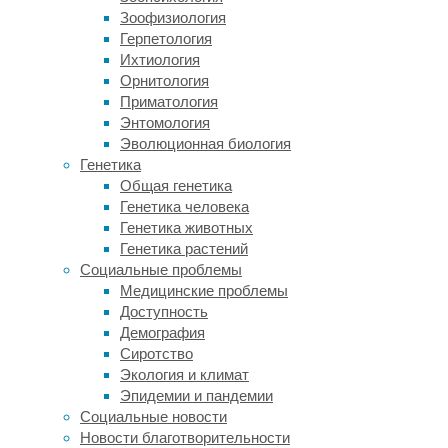
дает во
Зоофизиология
может с
Герпетология
часто п
Ихтиология
пирамид
Орнитология
обучени
Приматология
информа
Энтомология
запомин
Эволюционная биология
контекс
Генетика
Общая генетика
Стоит о
Генетика человека
хранитс
Генетика животных
целом с
Генетика растений
неокорт
Социальные проблемы
связанн
Медицинские проблемы
Доступность
Демография
Сиротство
Ссылка 
Экология и климат
Просмо
Эпидемии и пандемии
Интелле
Социальные новости
Дети с 
Новости благотворительности