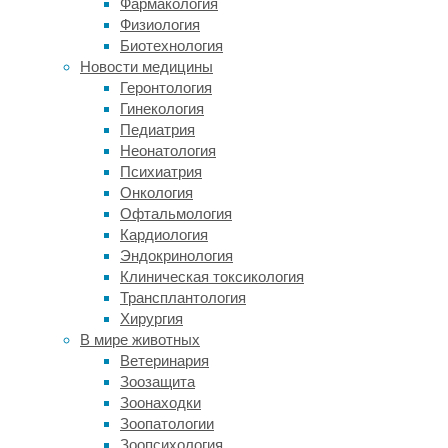
Фармакология
может п
Физиология
том, чт
Биотехнология
событии
Новости медицины
(коммун
Геронтология
отделам
Гинекология
направи
Педиатрия
Второй 
Неонатология
ситуаци
Психиатрия
обладат
Онкология
памяти 
Офтальмология
Кардиология
Итогом 
Эндокринология
семанти
Клиническая токсикология
Такое п
Трансплантология
являетс
Хирургия
подкорк
В мире животных
Ветеринария
Обу
Зоозащита
Зоонаходки
Зоопатологии
Идея о 
Зоопсихология