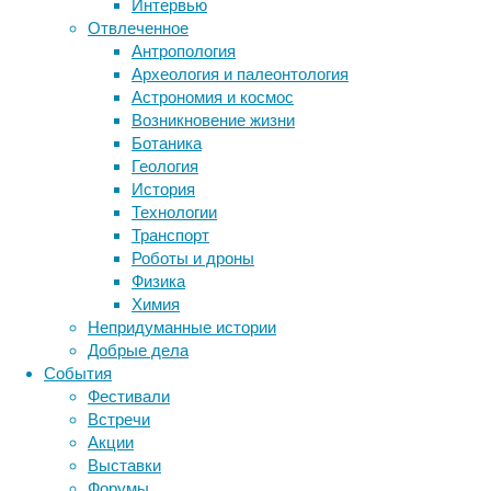
Интервью
Ученые 
Отвлеченное
частей:
Антропология
вычисли
Археология и палеонтология
информа
Астрономия и космос
результ
Возникновение жизни
в базал
Ботаника
слое).
Геология
В то же
История
происхо
Технологии
определ
Транспорт
неокорт
Роботы и дроны
Физика
Для тог
Химия
выделяю
Непридуманные истории
повторе
Добрые дела
строчку
События
существ
Фестивали
Встречи
Получае
Акции
и инфор
Выставки
семанти
Форумы