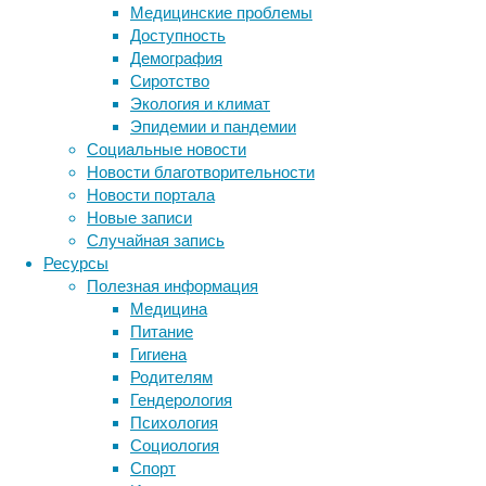
Медицинские проблемы
также п
Доступность
миндали
Демография
Зная, ч
Сиротство
факт, ч
Экология и климат
память)
Эпидемии и пандемии
семанти
Социальные новости
в синап
Новости благотворительности
Новости портала
Свою ги
Новые записи
отправл
Случайная запись
обучени
Ресурсы
формиро
Полезная информация
ассоциа
Медицина
здесь с
Питание
формиру
Гигиена
различн
Родителям
Гендерология
Психология
Сема
Социология
Спорт