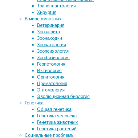
Трансплантология
Генетики назвали два критических
Новая к
Хирургия
возраста людей
образов
В мире животных
Встать на ноги и избежать операции.
нашего 
Ветеринария
Даниилу Белоус нужна наша
стимулы
Зоозащита
помощь!
восприя
Зоонаходки
Арахнологи описали
Для нов
Зоопатологии
пятидесятитысячный вид пауков
слоев в
Зоопсихология
Благодаря симбиозу с бактериями
нагрузк
Зоофизиология
инфузории научились дышать
слой, в
Герпетология
нитратами
Ихтиология
Наиболе
Орнитология
неокорт
Приматология
можете 
Энтомология
Пирамид
Эволюционная биология
больше 
Генетика
(коротк
Общая генетика
других 
Генетика человека
Генетика животных
Обратит
Генетика растений
первый.
Социальные проблемы
дендрит