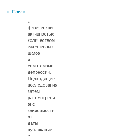
по
запросам,
Поиск
связанным
с
физической
активностью,
количеством
ежедневных
шагов
и
симптомами
депрессии.
Подходящие
исследования
затем
рассмотрели
вне
зависимости
от
даты
публикации
и