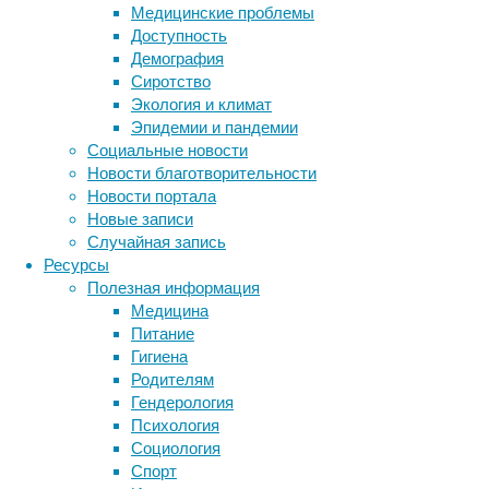
Медицинские проблемы
участвовали
Доступность
почти
Демография
100
Сиротство
тысяч
Экология и климат
человек.
Эпидемии и пандемии
Социальные новости
Новости благотворительности
Новости портала
Новые записи
Случайная запись
Ресурсы
Ежедневные
Полезная информация
физические
Медицина
упражнения
Питание
играют
Гигиена
важную
Родителям
роль
Гендерология
в
Психология
снижении
Социология
риска
Спорт
сердечно-