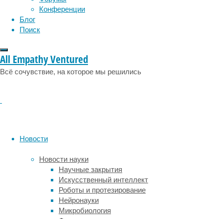
физическая
Конференции
социология
социальные проблемы
сон
нагрузка
Блог
физиология
эволюция
экология
облегчает
Поиск
эмоции
эпидемия
этология
симптомы
депрессии,
All Empathy Ventured
а
исследователи
Всё сочувствие, на которое мы решились
из
Испании
узнали
,
какой
эффект
спорт
Новости
оказывает
на
Новости науки
умственные
Научные закрытия
способности.
Искусственный интеллект
Теперь
Роботы и протезирование
авторы
Нейронауки
метаанализа,
Микробиология
текст