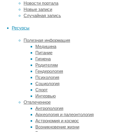
5000
Новости портала
шагов
Новые записи
в
Случайная запись
день
улучшают
Ресурсы
общее
психическое
Полезная информация
здоровье
Медицина
и
Питание
снижают
Гигиена
риск
Родителям
развития
Гендерология
депрессии.
Психология
Социология
Команда
Спорт
ученых
Интервью
во
Отвлеченное
главе
Антропология
с
Археология и палеонтология
Бруно
Астрономия и космос
Биццозеро-
Возникновение жизни
Перони