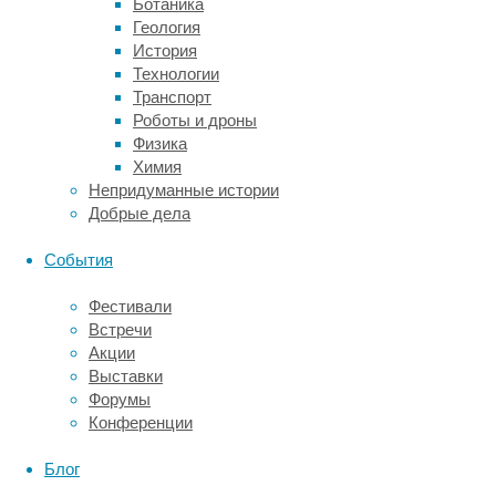
Ботаника
(Bruno
Геология
Bizzozero-
История
Peroni)
Технологии
из
Транспорт
Университета
Роботы и дроны
Кастилии-
Физика
Ла-
Химия
Манчи
Непридуманные истории
(Испания)
Добрые дела
изучила
данные
События
в
базах
Фестивали
PubMed,
Встречи
PsycINFO,
Акции
Scopus,
Выставки
SPORTDiscus
Форумы
и
Конференции
Web
of
Блог
Science