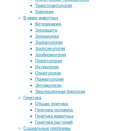
Трансплантология
клонированием
Чтобы
Хирургия
Как флавоноиды защищают
выяснить,
В мире животных
кровеносные сосуды
связано
Ветеринария
Конкурс грантов для организаций
ли
Зоозащита
«Имплементация Конвенции о
количество
Зоонаходки
правах инвалидов на местном
ежедневных
Зоопатологии
уровне — ПОВЕСТКА 50»
шагов
Зоопсихология
Биологи назвали гены, которые
с
Зоофизиология
делают млекопитающих
депрессией
Герпетология
долгожителями
во
Ихтиология
Отдых вместо зубрежки: перед
взрослом
Орнитология
экзаменом рекомендуется
возрасте,
Приматология
подремать
международная
Энтомология
исследовательская
Эволюционная биология
группа
Следите за новостями
Генетика
проанализировала
Общая генетика
данные
Генетика человека
33
Генетика животных
исследований,
Генетика растений
в
Социальные проблемы
которых