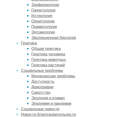
исследований
Зоофизиология
с
Герпетология
участием
Ихтиология
96.173
Орнитология
взрослых
Приматология
от
Энтомология
18
Эволюционная биология
лет
Генетика
и
Общая генетика
старше
Генетика человека
(средний
Генетика животных
возраст
Генетика растений
составил
Социальные проблемы
от
Медицинские проблемы
18,6
Доступность
до
Демография
91,2
Сиротство
года)
Экология и климат
показал,
Эпидемии и пандемии
что
Социальные новости
более
Новости благотворительности