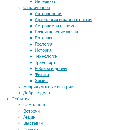
Интервью
сосудистых
Отвлеченное
заболеваний
Антропология
и
Археология и палеонтология
смертности
Астрономия и космос
Метки
от
Возникновение жизни
всех
биология
Ботаника
бактерии
ДНК
причин.
Геология
биотехнология
вирусы
восприятие
Более
История
животные
генетика
дети
того,
диагностика
Технологии
ранее
здоровье
знания
иммунитет
Транспорт
мы
Роботы и дроны
инфекции
инструменты и методы
рассказывали
Физика
исследования
об
климат
когнитивистика
Химия
открытии
медицина
Непридуманные истории
метаболизм
ученых
лекарства
Добрые дела
из
мозг
События
неврология
наука
Великобритании,
Фестивали
нейробиология
нейроновости
которые
Встречи
нейрофизиология
выяснили,
общество
обучение
Акции
питание
как
онкология
память
палеонтология
Выставки
именно
психология
поведение
психиатрия
Форумы