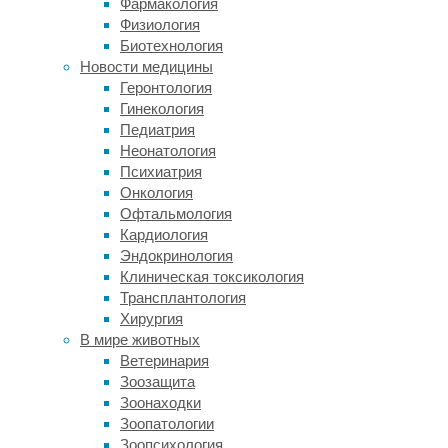
Фармакология
которого
Физиология
опубликован
Биотехнология
в
Новости медицины
журнале
Геронтология
JAMA
Гинекология
Network
Педиатрия
Open
,
Неонатология
подтвердили
Психиатрия
положительное
Онкология
влияние
Офтальмология
на
Кардиология
психическое
Эндокринология
здоровье
Клиническая токсикология
таких
Трансплантология
аэробных
Хирургия
нагрузок,
В мире животных
как
Ветеринария
ходьба.
Зоозащита
Систематический
Зоонаходки
обзор
Зоопатологии
33
Зоопсихология