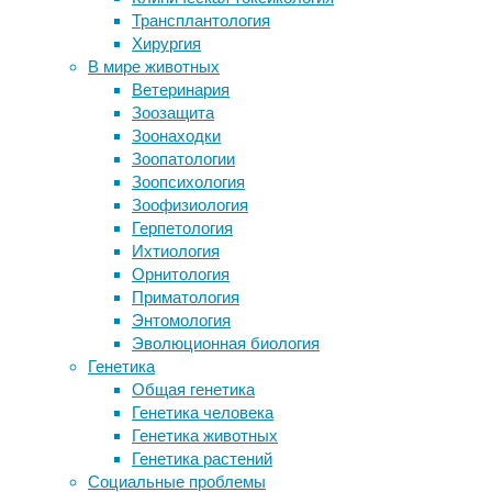
Трансплантология
в
соединением с живыми свиньями
Хирургия
Смотреть сериалы онлайн
музее
В мире животных
Обнаружены нейроны, реагирующие
Ветеринария
на плохие и хорошие новости
20/01/2025,
Зоозащита
Владимир Захаров: «Инсультов у
19:06
Зоонаходки
здорового человека не бывает»
20/01/2025
Зоопатологии
палеонтология
,
Зоопсихология
Следите за новостями
птерозавры
Зоофизиология
Герпетология
Двое
Ихтиология
исследователей
Орнитология
описали
Приматология
уникальный
Энтомология
и
Эволюционная биология
хорошо
Генетика
сохранившийся
Общая генетика
скелет
Генетика человека
хвостатого
Генетика животных
птерозавра,
Генетика растений
на
Социальные проблемы