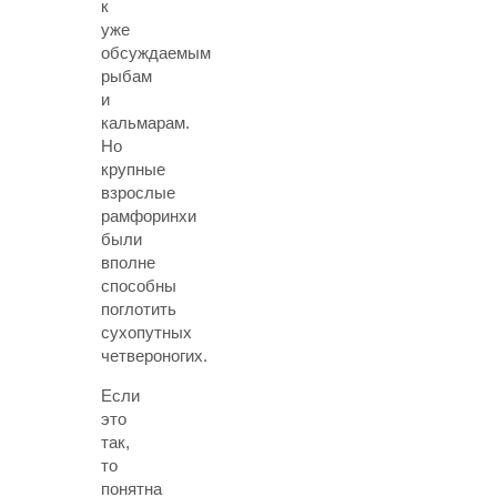
к
уже
обсуждаемым
рыбам
и
кальмарам.
Но
крупные
взрослые
рамфоринхи
были
вполне
способны
поглотить
сухопутных
четвероногих.
Если
это
так,
то
понятна