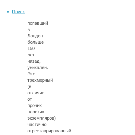
кальмаров.
Поиск
Образец,
попавший
в
Лондон
больше
150
лет
назад,
уникален.
Это
трехмерный
(в
отличие
от
прочих
плоских
экземпляров)
частично
отреставрированный