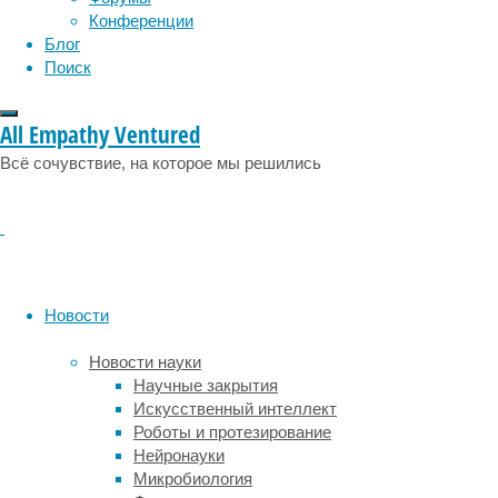
Конференции
В
Блог
новой
Поиск
статье
палеонтологи
определили
All Empathy Ventured
вид
летающего
Всё сочувствие, на которое мы решились
ящера,
рассчитали
его
габариты
и
рассказали,
Новости
чем
он
Новости науки
мог
Научные закрытия
питаться
Искусственный интеллект
помимо
Роботы и протезирование
рыбы.
Нейронауки
К
Микробиология
слову,