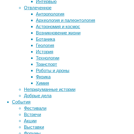
Интервью
биотехнология
вирусы
восприятие
Отвлеченное
Ранее
животные
генетика
дети
диагностика
Антропология
его
здоровье
знания
иммунитет
Археология и палеонтология
называли
Астрономия и космос
инфекции
«образцом
инструменты и методы
Возникновение жизни
№82»
исследования
климат
когнитивистика
Ботаника
или
медицина
Геология
относили
метаболизм
лекарства
История
к
мозг
Технологии
новому
неврология
наука
Транспорт
виду,
нейробиология
нейроновости
Роботы и дроны
потому
нейрофизиология
общество
обучение
Физика
что
питание
онкология
память
палеонтология
Химия
среди
психология
поведение
психиатрия
Непридуманные истории
известных
Добрые дела
экземпляров
социология
социальные проблемы
сон
События
он
физиология
эволюция
экология
Фестивали
был
эмоции
эпидемия
этология
Встречи
и
Акции
остается
Выставки
необычайно
Форумы
крупным.