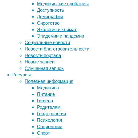
который
Медицинские проблемы
почти
Доступность
не
Демография
обращали
Сиротство
внимания
Экология и климат
с
Эпидемии и пандемии
1862
Социальные новости
года.
Новости благотворительности
Речь
Новости портала
о
Новые записи
рамфоринхе,
Случайная запись
жившем
Ресурсы
около
Полезная информация
150
Медицина
миллионов
Питание
лет
Гигиена
назад.
Родителям
Гендерология
Психология
Метки
Череп гигантского образца Rhamphorhynchus
Социология
на виде справа сбоку (B). Сохранившиеся к
биология
Спорт
бактерии
ДНК
не имеет видимых швов. Масштабная линейк