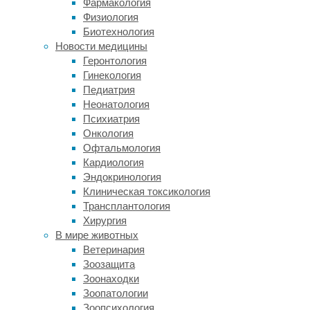
Фармакология
диетой
Физиология
он
Биотехнология
походит
Новости медицины
на
Геронтология
современных
Гинекология
чаек.
Педиатрия
Неонатология
В
Психиатрия
1862
Онкология
году
Офтальмология
в
Кардиология
коллекцию
Эндокринология
лондонского
Клиническая токсикология
Музея
Трансплантология
естественной
Хирургия
истории
В мире животных
попал
Ветеринария
скелет
Зоозащита
птерозавра,
Зоонаходки
найденный
Зоопатологии
в
Зоопсихология
зольнхофенских