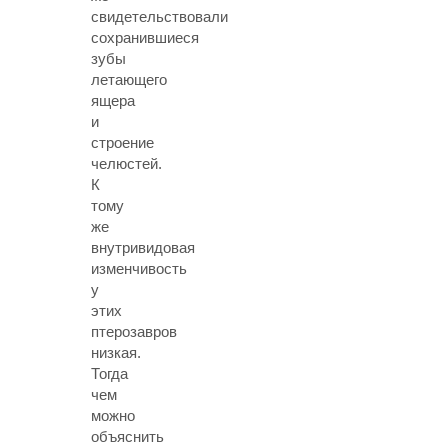
свидетельствовали
сохранившиеся
зубы
летающего
ящера
и
строение
челюстей.
К
тому
же
внутривидовая
изменчивость
у
этих
птерозавров
низкая.
Тогда
чем
можно
объяснить