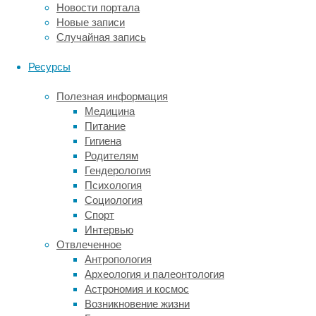
Новости портала
149,2
Новые записи
±
Случайная запись
0,7-
143,1
Ресурсы
миллиона
лет
Полезная информация
назад.
Медицина
В
Питание
этом
Гигиена
месте
Родителям
часто
Гендерология
находили
Психология
рамфоринхов
Социология
(
Rhamphorhynchus
),
Спорт
хвостатых
Интервью
птерозавров,
Отвлеченное
по
Антропология
которым
Археология и палеонтология
палеонтологи
Астрономия и космос
сумели
Возникновение жизни
смоделировать