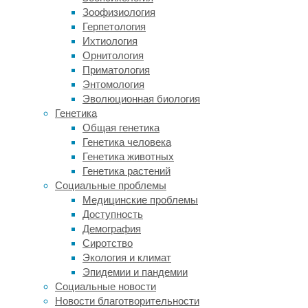
Зоофизиология
известняках
Герпетология
недалеко
Ихтиология
от
Орнитология
городка
Приматология
Айхштетт
Энтомология
(Германия).
Эволюционная биология
Формация
Генетика
в
Общая генетика
том
Генетика человека
регионе
Генетика животных
датируется
Генетика растений
титонским
Социальные проблемы
ярусом
Медицинские проблемы
юрского
Доступность
периода
Демография
—
Сиротство
а
Экология и климат
значит
Эпидемии и пандемии
древний
Социальные новости
ящер
Новости благотворительности
жил