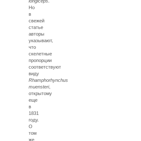
longiceps
.
Но
в
свежей
статье
авторы
указывают,
что
скелетные
пропорции
соответствуют
виду
Rhamphorhynchus
muensteri
,
открытому
еще
в
1831
году.
О
том
же