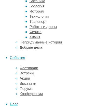
Ботаника
биомеханику
Геология
и
История
особенности
Технологии
роста
Транспорт
летающих
Роботы и дроны
ящеров.
Физика
Также
Химия
образцы
Непридуманные истории
оттуда
Добрые дела
раскрыли
исследователям
События
диету
птерозавров
Фестивали
—
Встречи
те
Акции
оказались
Выставки
рыбоядными,
Форумы
а
Конференции
иногда
охотились
Блог
и
на