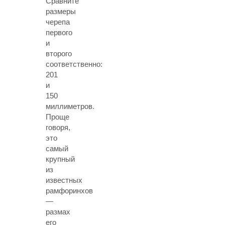
Сравните
размеры
черепа
первого
и
второго
соответственно:
201
и
150
миллиметров.
Проще
говоря,
это
самый
крупный
из
известных
рамфоринхов
—
размах
его