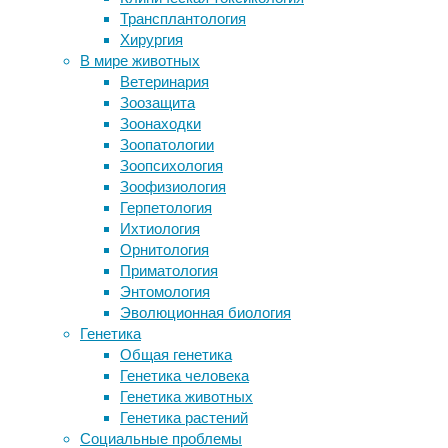
Фрагмен
Трансплантология
Обнаружено древнейшее животное с
исследо
Хирургия
противопоставленным пальцем
сохранн
В мире животных
Тупанвирусы оказались
основно
Ветеринария
обладателями гигантского «хвоста» и
сопутст
Зоозащита
рекордно большого аппарата
вымерше
Зоонаходки
трансляции
ветви э
Зоопатологии
У вируса герпеса ищут связь с
Зоопсихология
рассеянным склерозом
В стать
Зоофизиология
Куркума, кардамон и орех
ученые 
Герпетология
макадамия: чем они полезны
миллион
Ихтиология
находил
Орнитология
известн
Приматология
Энтомология
Ископае
Эволюционная биология
метров 
Генетика
минимал
Общая генетика
каналам
Генетика человека
указыва
Генетика животных
усовер
Генетика растений
внутрен
Социальные проблемы