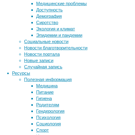
потенциальными
Медицинские проблемы
патогенами.
Доступность
Демография
Сиротство
Экология и климат
Эпидемии и пандемии
Социальные новости
Новости благотворительности
Новости портала
Новые записи
Во
Случайная запись
многих
Ресурсы
исследованиях
Полезная информация
о
Медицина
негативном
Питание
влиянии
Гигиена
вейпинга
Родителям
на
Гендерология
здоровье
Психология
ученые
Социология
высказывали
Спорт