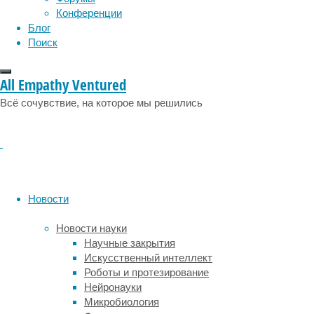
психология
поведение
же
психиатрия
Конференции
нагревательные
Блог
социология
социальные проблемы
сон
элементы
Поиск
физиология
эволюция
экология
электронных
эмоции
эпидемия
этология
сигарет,
All Empathy Ventured
контактируя
со
Всё сочувствие, на которое мы решились
смесью,
могут
выделять
в
нее
металлы,
Новости
такие
как
Новости науки
хром,
Научные закрытия
никель
Искусственный интеллект
и
Роботы и протезирование
другие.
Нейронауки
При
Микробиология
попадании