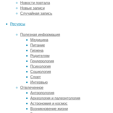
Новости портала
для
Новые записи
здоровья
Случайная запись
вейперов
может
Ресурсы
исходить
еще
Полезная информация
от
Медицина
одной
Питание
составляющей
Гигиена
электронных
Родителям
сигарет.
Гендерология
Группа
Психология
исследователей
Социология
из
Спорт
Флоридского
Интервью
университета
Отвлеченное
(США)
Антропология
изучила
Археология и палеонтология
пробы
Астрономия и космос
с
Возникновение жизни
мундштуков