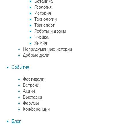
Ботаника
вейпов
Геология
и
История
обнаружила
Технологии
в
Транспорт
них
Роботы и дроны
целый
Физика
ряд
Химия
грибков,
Непридуманные истории
в
Добрые дела
том
числе
События
способных
вызвать
Фестивали
легочные
Встречи
инфекции.
Акции
Препринт
Выставки
научной
Форумы
работы,
Конференции
еще
не
Блог
прошедшей
рецензирование,