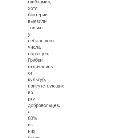
грибками»,
хотя
бактерии
выявили
только
у
небольшого
числа
образцов.
Грибки
отличались
от
культур,
присутствующих
во
рту
добровольцев,
а
80%
из
них
были