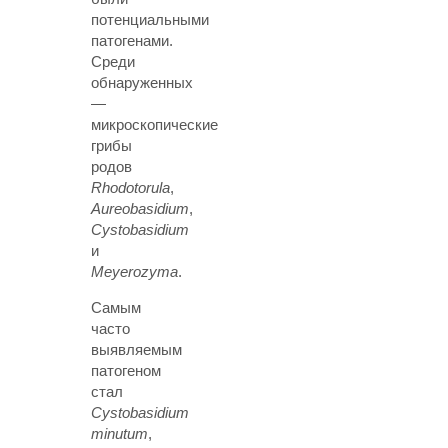
потенциальными
патогенами.
Среди
обнаруженных
—
микроскопические
грибы
родов
Rhodotorula
,
Aureobasidium
,
Cystobasidium
и
Meyerozyma
.
Самым
часто
выявляемым
патогеном
стал
Cystobasidium
minutum
,