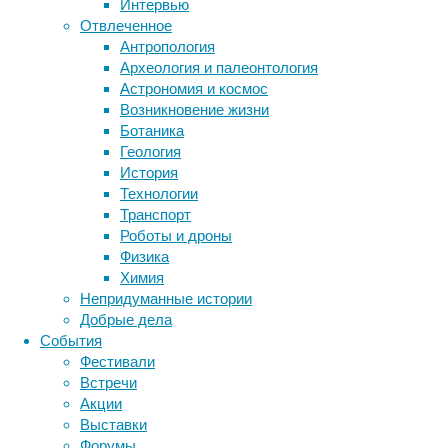
опасения
Интервью
по
Отвлеченное
поводу
Антропология
токсичности
Археология и палеонтология
вдыхаемых
Астрономия и космос
курильщиками
Возникновение жизни
Метки
паров.
Ботаника
биология
Жидкости
Геология
бактерии
ДНК
для
История
биотехнология
вирусы
восприятие
вейпов
Технологии
животные
генетика
дети
диагностика
сами
Транспорт
здоровье
знания
иммунитет
по
Роботы и дроны
себе
Физика
инфекции
инструменты и методы
содержат
Химия
исследования
климат
когнитивистика
соединения,
Непридуманные истории
способные
медицина
Добрые дела
метаболизм
лекарства
при
События
мозг
нагревании
Фестивали
неврология
наука
образовывать
Встречи
нейробиология
нейроновости
токсины.
Акции
нейрофизиология
общество
обучение
К
Выставки
питание
онкология
память
палеонтология
тому
Форумы