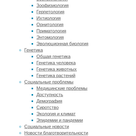
в
Зоофизиология
этом
Герпетология
плане
Ихтиология
даже
Орнитология
хуже,
Приматология
чем
Энтомология
заправляемые
Эволюционная биология
электронные
Генетика
сигареты
Общая генетика
прошлых
Генетика человека
поколений.
Генетика животных
Генетика растений
Теперь
Социальные проблемы
выясняется,
Медицинские проблемы
что
Доступность
наряду
Демография
с
Сиротство
жидкостью
Экология и климат
и
Эпидемии и пандемии
нагревательным
Социальные новости
элементом
Новости благотворительности
угроза