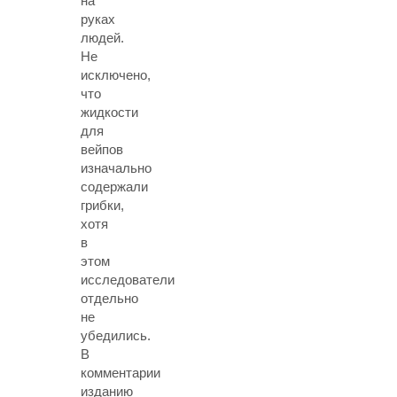
на
руках
людей.
Не
исключено,
что
жидкости
для
вейпов
изначально
содержали
грибки,
хотя
в
этом
исследователи
отдельно
не
убедились.
В
комментарии
изданию