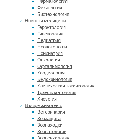
Фармакология
в
Физиология
организм
Биотехнология
они
Новости медицины
повышают
Геронтология
риск
Гинекология
развития
Педиатрия
рака,
Неонатология
респираторных
Психиатрия
и
Онкология
других
Офтальмология
болезней.
Кардиология
Авторы
Эндокринология
одной
Клиническая токсикология
из
Трансплантология
статей
Хирургия
отмечали
,
В мире животных
что
Ветеринария
ставшие
Зоозащита
популярными
Зоонаходки
одноразовые
Зоопатологии
вейпы
Зоопсихология