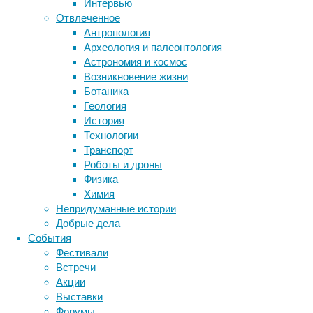
Интервью
штат
Отвлеченное
Техас
Метки
Антропология
(США),
биология
Археология и палеонтология
более
бактерии
ДНК
Астрономия и космос
30
биотехнология
вирусы
восприятие
Возникновение жизни
лет
животные
генетика
дети
диагностика
Ботаника
назад
здоровье
знания
иммунитет
Геология
обнаружил
История
инфекции
инструменты и методы
палеонтолог
Технологии
Билл
исследования
климат
когнитивистика
Транспорт
Мюллер
медицина
Роботы и дроны
(Bill
метаболизм
лекарства
Физика
Mueller).
мозг
Химия
неврология
Находка
наука
Непридуманные истории
нейробиология
с
нейроновости
Добрые дела
тех
нейрофизиология
общество
обучение
События
пор
питание
онкология
память
палеонтология
Фестивали
хранилась
психология
поведение
психиатрия
Встречи
в
Акции
социология
коллекции
социальные проблемы
сон
Выставки
физиология
окаменелостей
эволюция
экология
Форумы