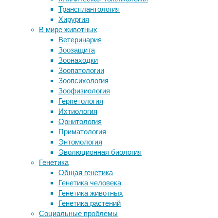
Трансплантология
В канадской Арктике нашли
Хорошо
Хирургия
бактерии, которые разлагают
сохранившаяся
В мире животных
солярку и нефть
спинная
Ветеринария
Неязыковые зона мозга помогают
часть
Зоозащита
понимать смысл слов
панциря
Зоонаходки
Рекордная выборка подтвердила
этозавра
Зоопатологии
связь аутизма c «маскулинными»
позволила
Зоопсихология
особенностями мышления
американским
Зоофизиология
Млекопитающие оказались
ученым
Герпетология
способны дышать кишечником
открыть
Ихтиология
новый
Орнитология
Следите за новостями
вид
Приматология
этих
Энтомология
покрытых
Эволюционная биология
броней
Генетика
доисторических
Общая генетика
родственников
Генетика человека
крокодилов,
Генетика животных
которые
Генетика растений
обитали
Социальные проблемы