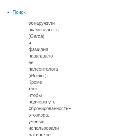
название
местности,
Поиск
где
обнаружили
окаменелость
(
Garza
),
и
фамилия
нашедшего
ее
палеонтолога
(
Mueller
).
Кроме
того,
чтобы
подчеркнуть
«бронированность»
этозавра,
ученые
использовали
латинское