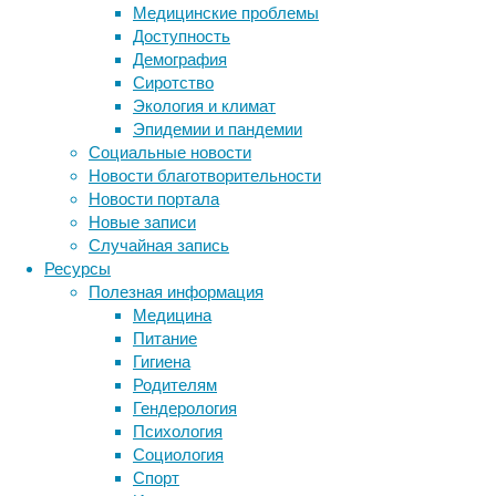
на
Медицинские проблемы
Земле
Доступность
еще
Демография
до
Сиротство
появления
Экология и климат
динозавров.
Эпидемии и пандемии
Социальные новости
Новости благотворительности
Художественная реконструкция нового вида эт
Новости портала
Новые записи
Останки
Случайная запись
ископаемой
Ресурсы
рептилии
Полезная информация
при
Медицина
раскопках
Питание
триасовой
Гигиена
формации
Родителям
Купер-
Гендерология
Каньон
Психология
в
Социология
округе
Спорт
Гарза,