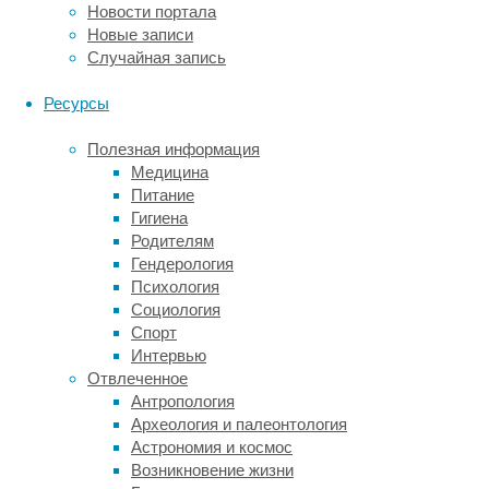
найденный
Новости портала
материал
Новые записи
очень
Случайная запись
ограничен.
Но
Ресурсы
у
нас
Полезная информация
есть
Медицина
элементы,
Питание
начиная
Гигиена
от
Родителям
задней
Гендерология
части
Психология
шеи
Социология
и
Спорт
плечевой
Интервью
области
Отвлеченное
до
Антропология
самого
Археология и палеонтология
кончика
Астрономия и космос
хвоста»,
Возникновение жизни