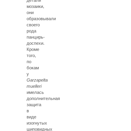
детали
мозаики,
они
образовывали
своего
рода
панцирь-
доспехи.
Кроме
того,
по
бокам
у
Garzapelta
muelleri
имелась
дополнительная
защита
в
виде
изогнутых
шиповидных