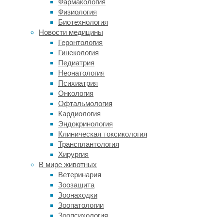
Фармакология
возглавил
Физиология
исследование
Биотехнология
по
Новости медицины
идентификации
Геронтология
экспоната.
Гинекология
Педиатрия
Палеонтологам
Неонатология
нередко
Психиатрия
приходится
Онкология
работать
Офтальмология
с
Кардиология
фрагментами
Эндокринология
окаменелых
Клиническая токсикология
скелетов,
Трансплантология
но
Хирургия
техасским
В мире животных
ученым
Ветеринария
повезло
Зоозащита
больше.
Зоонаходки
Им
Зоопатологии
достался
Зоопсихология