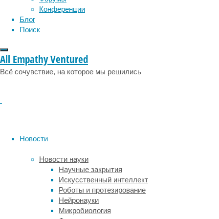
Техасского
эмоции
эпидемия
этология
Конференции
технологического
Блог
университета.
Поиск
Там
ее
заметил
All Empathy Ventured
Уильям
Всё сочувствие, на которое мы решились
Рейес
(William
Reyes),
докторант
из
Школы
геонаук
Новости
Джексона
при
Новости науки
Техасском
Научные закрытия
университет
Искусственный интеллект
в
Роботы и протезирование
Остине,
Нейронауки
который
Микробиология
и