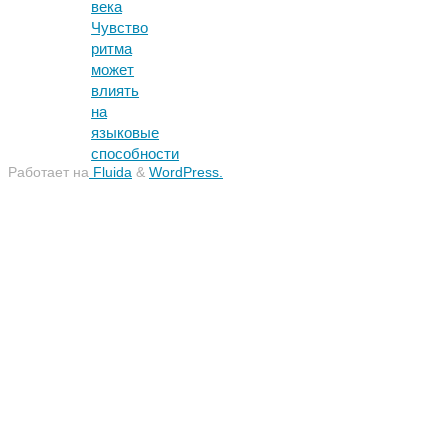
века
Чувство
ритма
может
влиять
на
языковые
способности
Работает на
Fluida
&
WordPress.