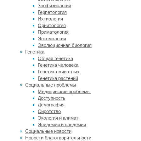
малоповрежденный
Зоофизиология
и
Герпетология
на
Ихтиология
70
Орнитология
процентов
Приматология
полный
Энтомология
карапакс
Эволюционная биология
этозавра
Генетика
—
Общая генетика
своего
Генетика человека
рода
Генетика животных
щит,
Генетика растений
прикрывавший
Социальные проблемы
спину
Медицинские проблемы
и
Доступность
основные
Демография
части
Сиротство
тела
Экология и климат
древнего
Эпидемии и пандемии
ящера.
Социальные новости
«Обычно
Новости благотворительности