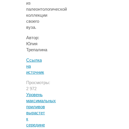
из
палеонтологической
коллекции
своего
вуза.
Автор:
Юлия
Трепалина
Ссылка
на
источник
Просмотры:
2 972
Уровень
максимальных
приливов
вырастет
к
середине