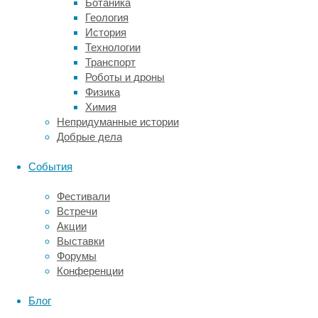
—
Ботаника
рассказал
Геология
Уильям
История
Рейес.
Технологии
Транспорт
Проанализировав
Роботы и дроны
особенности
Физика
строения
Химия
панциря,
Непридуманные истории
исследователи
Добрые дела
отнесли
находку
События
к
новому
Фестивали
виду
Встречи
этозавров
Акции
—
Выставки
Garzapelta
Форумы
muelleri
.
Конференции
Частью
имени
Блог
стали