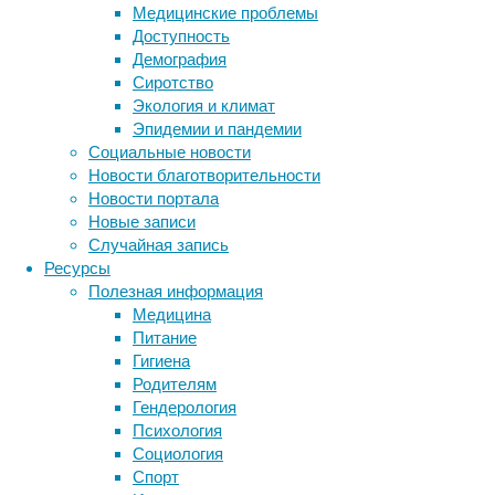
Медицинские проблемы
Ученые
Доступность
из
Демография
Дании
Сиротство
провели
Экология и климат
исследование
Эпидемии и пандемии
и
Социальные новости
выяснили,
Новости благотворительности
какая
Новости портала
доля
Новые записи
различий
Случайная запись
в
Ресурсы
литературных
Полезная информация
вкусах
Медицина
может
Питание
зависеть
Гигиена
от
Родителям
генетических
Гендерология
особенностей.
Психология
Социология
Спорт