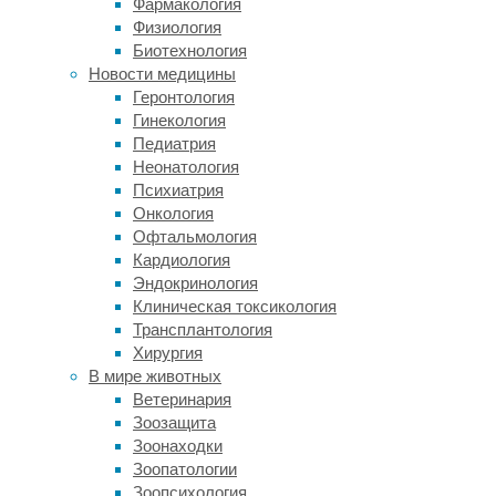
Фармакология
Людвига
Физиология
ван
Биотехнология
Бетховена
Новости медицины
показал
Геронтология
отсутствие
Гинекология
у
Педиатрия
него
Неонатология
выдающихся
Психиатрия
музыкальных
Онкология
способностей.
Офтальмология
Однако
Кардиология
в
Эндокринология
некоторых
Клиническая токсикология
случаях
Трансплантология
информация
Хирургия
о
В мире животных
значении
Ветеринария
наследственности
Зоозащита
способна
Зоонаходки
объяснить
Зоопатологии
социальные
Зоопсихология