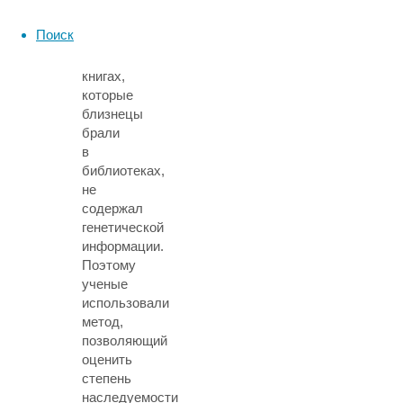
Реестр
Поиск
данных
о
книгах,
которые
близнецы
брали
в
библиотеках,
не
содержал
генетической
информации.
Поэтому
ученые
использовали
метод,
позволяющий
оценить
степень
наследуемости