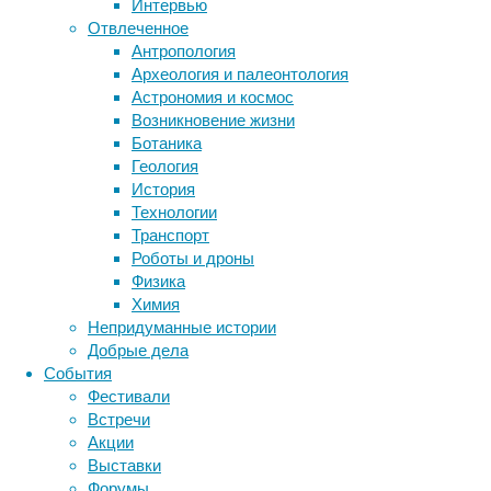
Интервью
Отвлеченное
Антропология
Метки
Археология и палеонтология
биология
Астрономия и космос
бактерии
ДНК
Генетика
Возникновение жизни
биотехнология
вирусы
влияет
восприятие
Ботаника
животные
на
генетика
дети
диагностика
Геология
многие
здоровье
знания
иммунитет
История
характеристики
Технологии
инфекции
инструменты и методы
человека.
Транспорт
исследования
Это
климат
когнитивистика
Роботы и дроны
не
медицина
Физика
только
метаболизм
лекарства
Химия
внешний
мозг
Непридуманные истории
неврология
наука
вид,
Добрые дела
нейробиология
нейроновости
особенности
События
здоровья,
нейрофизиология
общество
обучение
Фестивали
когнитивные
питание
онкология
память
палеонтология
Встречи
способности,
психология
поведение
психиатрия
Акции
но
Выставки
социология
социальные проблемы
сон
и,
Форумы