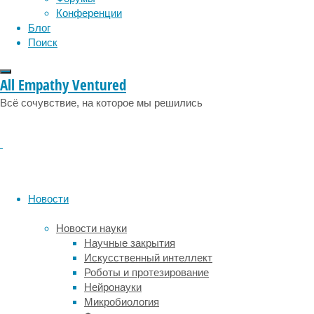
физиология
эволюция
экология
например,
Конференции
чувство
эмоции
эпидемия
этология
Блог
ритма
,
Поиск
склонность
рано
засыпать
All Empathy Ventured
и
Всё сочувствие, на которое мы решились
просыпаться
,
тревожность
.
Конкретный
ген
в
организме
не
Новости
всегда
определяет
Новости науки
судьбу
Научные закрытия
человека,
Искусственный интеллект
например
Роботы и протезирование
анализ
Нейронауки
ДНК
Микробиология
композитора