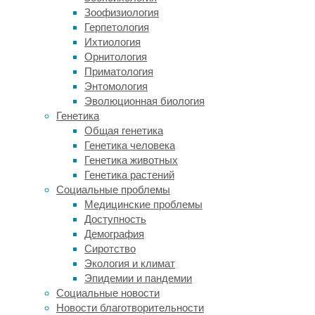
явления,
Зоофизиология
которые
Герпетология
на
Ихтиология
первый
Орнитология
взгляд
Приматология
кажутся
Энтомология
нелогичными.
Эволюционная биология
Генетика
Исследователи
Общая генетика
из
Генетика человека
Копенгагенского
Генетика животных
университета
Генетика растений
в
Социальные проблемы
Дании
Медицинские проблемы
изучили,
Доступность
как
Демография
геном
Сиротство
человека
Экология и климат
связан
Эпидемии и пандемии
с
Социальные новости
его
Новости благотворительности
литературными