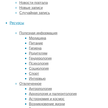
Новости портала
предпочтениями.
Новые записи
Для
Случайная запись
этого
они
Ресурсы
проанализировали
информацию
Полезная информация
о
Медицина
том,
Питание
какие
Гигиена
книги
Родителям
в
Гендерология
2021
Психология
году
Социология
брали
Спорт
во
Интервью
всех
Отвлеченное
публичных
Антропология
библиотеках
Археология и палеонтология
страны
Астрономия и космос
(как
Возникновение жизни
в