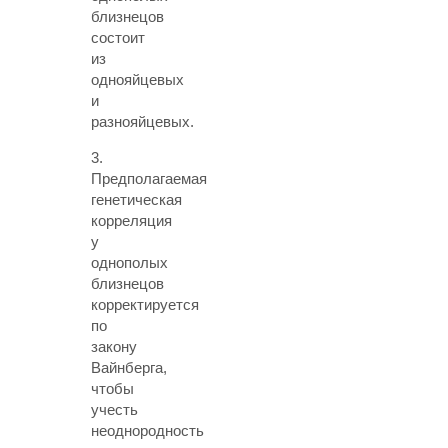
близнецов
состоит
из
однояйцевых
и
разнояйцевых.
3.
Предполагаемая
генетическая
корреляция
у
однополых
близнецов
корректируется
по
закону
Вайнберга,
чтобы
учесть
неоднородность