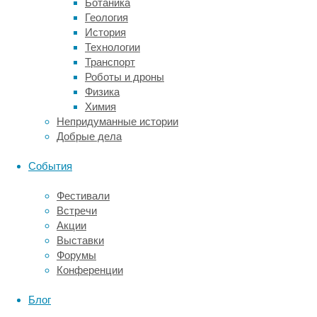
Ботаника
бумажном,
Геология
так
История
и
Технологии
в
Транспорт
электронном,
Роботы и дроны
и
Физика
в
Химия
аудиоформате)
Непридуманные истории
67.900
Добрые дела
датских
близнецов
События
старше
18
Фестивали
лет.
Встречи
Соответствующую
Акции
научную
Выставки
статью
Форумы
опубликовал
Конференции
журнал
PLOS
Блог
One
.