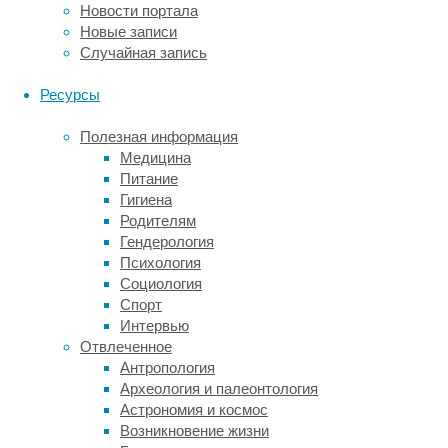
от
Новости портала
КОВИД,
Новые записи
ребенка
Случайная запись
украдут
по
Ресурсы
пути
в
Полезная информация
школу,
Медицина
денег
Питание
не
Гигиена
хватит
Родителям
на
Гендерология
пропитание,
Психология
а
Социология
близкий
Спорт
человек
Интервью
непременно
Отвлеченное
бросит.
Антропология
Беспокойство
Археология и палеонтология
может
Астрономия и космос
касаться
Возникновение жизни