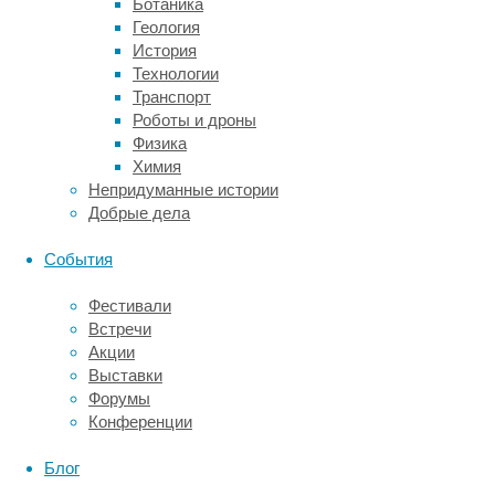
реальных
Ботаника
фактов
Геология
или
История
быть
Технологии
беспричинным.
Транспорт
Ребенок
Роботы и дроны
вернулся
Физика
целым,
Химия
сыграли
Непридуманные истории
свадьбу,
Добрые дела
изобрели
вакцину?
События
Хороший
исход
Фестивали
вызовет
Встречи
лишь
Акции
новую
Выставки
волну
Форумы
тревоги.
Конференции
Человек
Блог
может