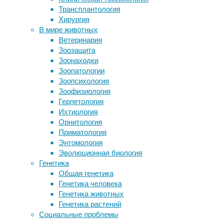
Трансплантология
фобии
мутациями
Хирургия
Научные открытия, которые
Время
В мире животных
оказались ошибочными
от
Ветеринария
Подземные жители
времени
Зоозащита
Как воспитать гения
каждый
Зоонаходки
волнуется
Зоопатологии
Следите за новостями
о
Зоопсихология
здоровье
Зоофизиология
и
Герпетология
о
Ихтиология
близких,
Орнитология
о
Приматология
работе
Энтомология
и
Эволюционная биология
о
Генетика
будущем.
Общая генетика
Беспокойство
Генетика человека
помогает
Генетика животных
предусмотреть
Генетика растений
угрозу
Социальные проблемы