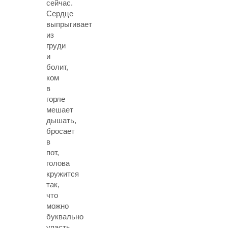
сейчас.
Сердце
выпрыгивает
из
груди
и
болит,
ком
в
горле
мешает
дышать,
бросает
в
пот,
голова
кружится
так,
что
можно
буквально
упасть.