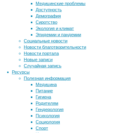
и
Медицинские проблемы
избежать
Доступность
ее.
Демография
Сиротство
Экология и климат
Эпидемии и пандемии
Социальные новости
Новости благотворительности
Новости портала
Проблема
Новые записи
возникает,
Случайная запись
когда
Ресурсы
тревога
Полезная информация
становится
Медицина
такой
Питание
сильной,
Гигиена
что
Родителям
вынуждает
Гендерология
бояться
Метки
Психология
самого
биология
Социология
бактерии
этого
ДНК
Спорт
состояния.
биотехнология
вирусы
восприятие