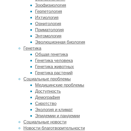
Зоофизиология
Герпетология
«А
Ихтиология
Орнитология
что,
Приматология
если»:
Энтомология
генерализованное
Эволюционная биология
Генетика
тревожное
Общая генетика
расстройство
Генетика человека
Генетика животных
Генетика растений
Люди
Социальные проблемы
с
Медицинские проблемы
ГТР
Доступность
предвидят
Демография
катастрофу
Сиротство
во
Экология и климат
всем:
Эпидемии и пандемии
мир
Социальные новости
умрет
Новости благотворительности