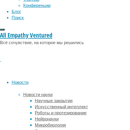
гранью
Конференции
нормы.
Блог
Более
Поиск
тревожными
оказались
женщины.
All Empathy Ventured
Вряд
Всё сочувствие, на которое мы решились
ли
статистика
на
2020
год
окажется
более
Новости
радужной.
Новости науки
Научные закрытия
Что
Искусственный интеллект
считается
Роботы и протезирование
тревожным
Нейронауки
Микробиология
расстройством?