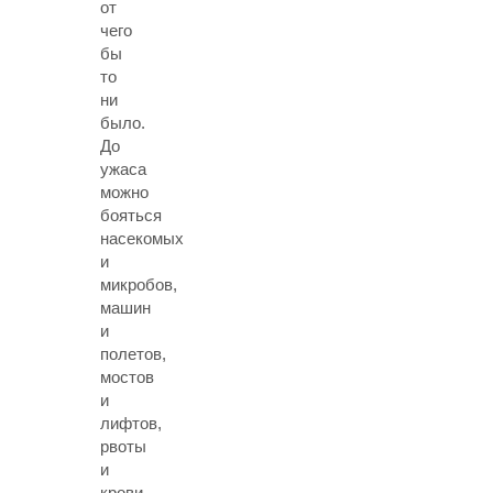
от
чего
бы
то
ни
было.
До
ужаса
можно
бояться
насекомых
и
микробов,
машин
и
полетов,
мостов
и
лифтов,
рвоты
и
крови.