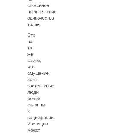
спокойное
предпочтение
одиночества
толпе.
Это
не
то
же
самое,
что
смущение,
хотя
застенчивые
люди
более
склонны
к
социофобии.
Изоляция
может