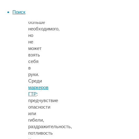
осознавать,
что
Поиск
волнуется
больше
необходимого,
но
не
может
взять
себя
в
руки.
Среди
маркеров
ГТР
:
предчувствие
опасности
или
гибели,
раздражительность,
потливость