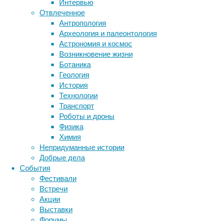
Интервью
Вслед
животные
генетика
дети
диагностика
Отвлеченное
за
здоровье
знания
иммунитет
Антропология
беспокойными
Археология и палеонтология
инфекции
инструменты и методы
мыслями
Астрономия и космос
появляются
исследования
климат
когнитивистика
Возникновение жизни
физические
медицина
Ботаника
симптомы
метаболизм
лекарства
Геология
стресса
мозг
История
неврология
наука
и
Технологии
нейробиология
нейроновости
меняется
Транспорт
поведение.
нейрофизиология
общество
обучение
Роботы и дроны
В
питание
онкология
память
палеонтология
Физика
2018
психология
поведение
психиатрия
Химия
году
Непридуманные истории
социология
социальные проблемы
почти
сон
Добрые дела
физиология
6
эволюция
экология
События
миллионов
эмоции
эпидемия
этология
Фестивали
россиян
Встречи
испытывало
Акции
тревогу
Выставки
за
Форумы