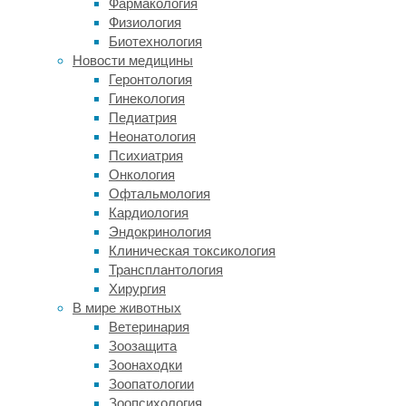
Фармакология
Физиология
Биотехнология
Выделяют
Новости медицины
несколько
Геронтология
типов
Гинекология
этого
Педиатрия
заболевания:
Неонатология
Психиатрия
генерализованное
Онкология
тревожное
Офтальмология
расстройство;
Кардиология
панические
Эндокринология
атаки;
Клиническая токсикология
социальное
Трансплантология
тревожное
Хирургия
расстройство;
В мире животных
фобии,
Ветеринария
среди
Зоозащита
которых
Зоонаходки
отдельно
Зоопатологии
отмечают
Зоопсихология
агорафобию.