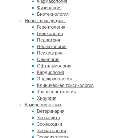
Фармакология
не
Физиология
полностью.
Биотехнология
Новая
Новости медицины
работа
Геронтология
японских
Гинекология
исследователей
Педиатрия
из
Неонатология
Университета
Психиатрия
Цукубы,
Онкология
опубликованная
Офтальмология
в
Кардиология
Current
Эндокринология
Biology
,
Клиническая токсикология
показала,
Трансплантология
что
Хирургия
у
В мире животных
мышей
Ветеринария
в
Зоозащита
стволе
Зоонаходки
мозга
Зоопатологии
NREM-
Зоопсихология
сон