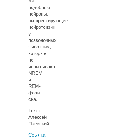
ли
подобные
нейроны,
экспрессирующие
нейротензин
у
позвоночных
животных,
которые
не
испытывают
NREM
и
REM-
фазы
сна.
Текст:
Алексей
Паевский
Ссылка