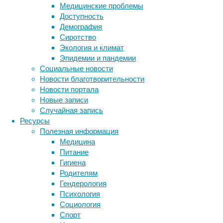
Медицинские проблемы
зрения
Доступность
его
Демография
функций,
Сиротство
так
Экология и климат
и
Эпидемии и пандемии
с
Социальные новости
точки
Новости благотворительности
зрения
Новости портала
описания
Новые записи
самих
Случайная запись
механизмов
Ресурсы
сна.
Полезная информация
Медицина
Питание
Гигиена
Родителям
Гендерология
Психология
Социология
Спорт
Метки
Давно