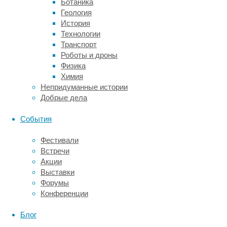
Ботаника
этой
Геология
фазе
История
сна.
Технологии
Транспорт
Роботы и дроны
Нейротензиновая система мозга мыши
Физика
Химия
«С
Непридуманные истории
помощью
Добрые дела
микроматричного
анализа
События
мы
измерили
Фестивали
уровни
Встречи
экспрессии
Акции
нескольких
Выставки
генов
Форумы
на
Конференции
мышином
субстрате,
Блог
–
говорит