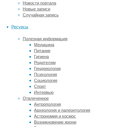
так
Новости портала
и
Новые записи
NREM-
Случайная запись
сон.
Поэтому
Ресурсы
исследователи
нацелились
Полезная информация
на
Медицина
него
Питание
для
Гигиена
того,
Родителям
чтобы
Гендерология
выяснить
Психология
регуляторов
Социология
NREM-
Спорт
сна
Интервью
и
Отвлеченное
обнаружило
Антропология
подмножество
Археология и палеонтология
нейротензиновых
Астрономия и космос
нейронов,
Возникновение жизни
способствующих