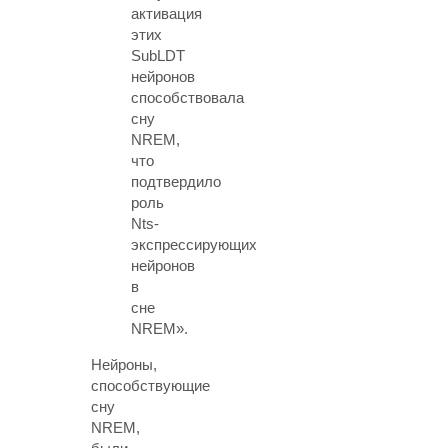
активация
этих
SubLDT
нейронов
способствовала
сну
NREM,
что
подтвердило
роль
Nts-
экспрессирующих
нейронов
в
сне
NREM».
Нейроны,
способствующие
сну
NREM,