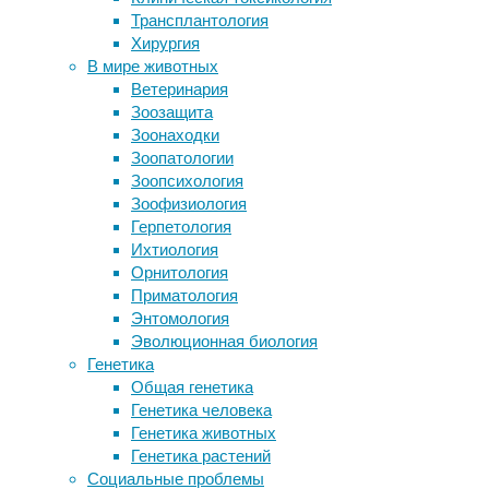
нейрофизиология
,
Трансплантология
Отъевшиеся золотые рыбки
сон
,
Хирургия
угрожают канадским экосистемам
циркадные
В мире животных
Ослабление магнитного поля
ритмы
Ветеринария
планеты посчитали причиной первого
Зоозащита
взрыва биоразнообразия на Земле
Сон
Зоонаходки
Дикие лошади и ослы оказались
до
Зоопатологии
способны копать колодцы до двух
сих
Зоопсихология
метров глубиной
пор
Зоофизиология
остается
Герпетология
одним
Следите за новостями
Ихтиология
из
Орнитология
самых
Приматология
малоизученных
Энтомология
процессов
Эволюционная биология
в
Генетика
нашем
Общая генетика
организме
Генетика человека
–
Генетика животных
как
Генетика растений
с
Социальные проблемы
точки