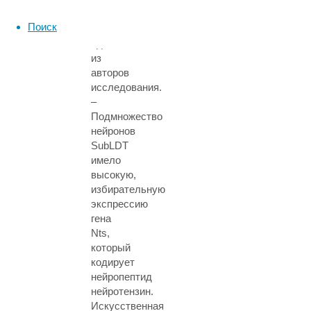
Юй
Поиск
Хаяси,
один
из
авторов
исследования.
–
Подмножество
нейронов
SubLDT
имело
высокую,
избирательную
экспрессию
гена
Nts,
который
кодирует
нейропептид
нейротензин.
Искусственная