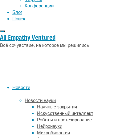
без
Конференции
таковых
Блог
(NREM).
Поиск
Уже
понятно,
All Empathy Ventured
что
важнейшие
Всё сочувствие, на которое мы решились
регуляторы
сна
находятся
в
гипоталамусе
и
Новости
стволе
мозга,
Новости науки
однако
Научные закрытия
точный
Искусственный интеллект
механизм
Роботы и протезирование
их
Нейронауки
работы
Микробиология
понятен