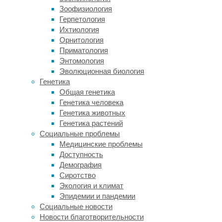
Зоофизиология
регулирует
Герпетология
сеть
Ихтиология
нейронов,
Орнитология
продуцирующих
Приматология
пептид
Энтомология
нейротензин.
Эволюционная биология
Предыдущие
Генетика
работы
Общая генетика
(
раз
Генетика человека
и
Генетика животных
два
)
Генетика растений
показали,
Социальные проблемы
что
Медицинские проблемы
сублатеродорсальное
Доступность
ядро
Демография
покрышки
Сиротство
(SubLDT)
Экология и климат
регулирует
Эпидемии и пандемии
как
Социальные новости
REM,
Новости благотворительности