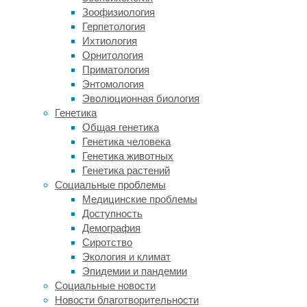
на
Зоофизиология
ощупь,
Герпетология
чем
Ихтиология
чувство
Орнитология
глубинной
Приматология
механической
Энтомология
боли,
Эволюционная биология
например,
Генетика
анатомические
Общая генетика
боли,
Генетика человека
связанные
Генетика животных
с
Генетика растений
конкретной
Социальные проблемы
позой
Медицинские проблемы
или
Доступность
активностью».
Демография
В
Сиротство
своем
Экология и климат
исследовании
Эпидемии и пандемии
Чеслер
Социальные новости
прибег
Новости благотворительности