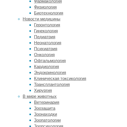
Фармакология
и
Физиология
главный
Биотехнология
исследователь
Новости медицины
Национального
Геронтология
центра
Гинекология
комплементарного
Педиатрия
и
Неонатология
интегративного
Психиатрия
здравоохранения
Онкология
(NCCIH).
Офтальмология
—
Кардиология
Но
Эндокринология
они
Клиническая токсикология
знают
Трансплантология
больше
Хирургия
о
В мире животных
нейронах,
Ветеринария
связанным
Зоозащита
с
Зоонаходки
температурой
Зоопатологии
и
Зоопсихология