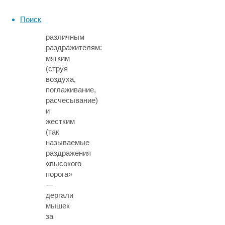
сторону
мышиных
Поиск
щёк
различным
раздражителям:
мягким
(струя
воздуха,
поглаживание,
расчесывание)
и
жестким
(так
называемые
раздражения
«высокого
порога»
—
дергали
мышек
за