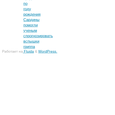
по
году
рождения
Сардины
помогли
ученым
спрогнозировать
вспышки
гриппа
Работает на
Fluida
&
WordPress.