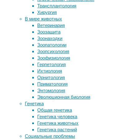
Трансплантология
механорецепция
,
Предки людей хорошо ходили по
Хирургия
нейробиология
,
земле
В мире животных
нейроновости
,
Определены клетки, которые служат
Ветеринария
физиология
мишенями для коронавируса SARS-
Зоозащита
CoV-2
Только
Зоонаходки
Чем опасны для здоровья обычные
что
Зоопатологии
чайные пакетики
мы
Зоопсихология
Зоологи объяснили любовь летучих
рассказывали
Зоофизиология
мышей к ветряным турбинам
о
Герпетология
том,
Ихтиология
Следите за новостями
что
Орнитология
удалось
Приматология
обнаружить
Энтомология
новый
Эволюционная биология
тип
Генетика
нейронов
Общая генетика
в
Генетика человека
коре
Генетика животных
головного
Генетика растений
мозга,
Социальные проблемы