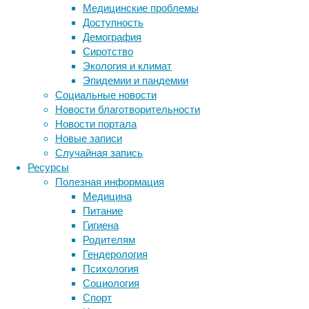
как
Медицинские проблемы
последовало
Доступность
новое
Демография
исследование,
Сиротство
опубликованное
Экология и климат
в
Эпидемии и пандемии
Neuron
.
Социальные новости
Новости благотворительности
Новости портала
Разные типы рецепторов в волосистой част
Новые записи
Случайная запись
Американские
Ресурсы
нейробиологи
Полезная информация
сумели
Медицина
обнаружить
Питание
новый
Гигиена
тип
Родителям
сенсорных
Гендерология
нейронов,
Психология
активирующихся
Социология
тогда
Спорт
и