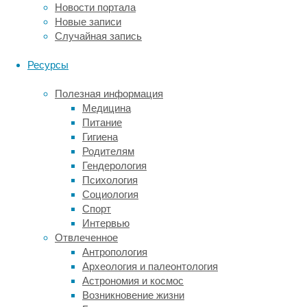
к
Новости портала
комплексному
Новые записи
подходу,
Случайная запись
одновременно
используя
Ресурсы
функциональную
нейровизуализацию
Полезная информация
(регистрацию
Медицина
активности
Питание
отдельных
Гигиена
нейронов),
Родителям
запись
Гендерология
электрической
Психология
активности
Социология
мозга
Спорт
и
Интервью
генетические
Отвлеченное
исследования.
Антропология
Все
Археология и палеонтология
эти
Астрономия и космос
методы
Возникновение жизни