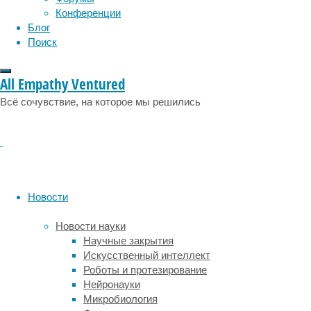
нейронов
Конференции
передают
Блог
различные
Поиск
виды
ощущений,
All Empathy Ventured
такие
как
Всё сочувствие, на которое мы решились
прикосновение,
тепло,
холод,
боль,
давление
и
Новости
вибрации,
—
Новости науки
отметил
Научные закрытия
Александр
Искусственный интеллект
Чеслер,
Роботы и протезирование
ведущий
Нейронауки
автор
Микробиология
исследования