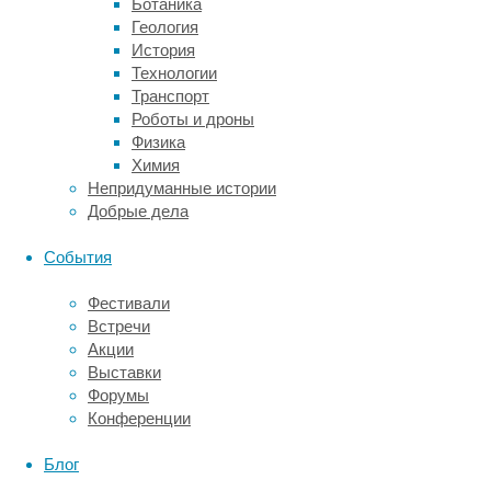
были
Ботаника
использованы
Геология
для
История
того,
Технологии
чтобы
Транспорт
узнать,
Роботы и дроны
как
Физика
разные
Химия
нейроны
Непридуманные истории
реагируют
Добрые дела
на
различные
События
стимулы.
Фестивали
Конечно,
Встречи
страдали
Акции
в
Выставки
исследовании
Форумы
мыши.
Конференции
Авторы
подвергали
Блог
шерстистую