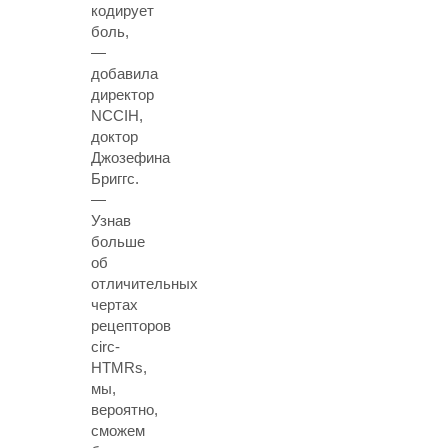
кодирует
боль,
—
добавила
директор
NCCIH,
доктор
Джозефина
Бриггс.
—
Узнав
больше
об
отличительных
чертах
рецепторов
cirс-
HTMRs,
мы,
вероятно,
сможем