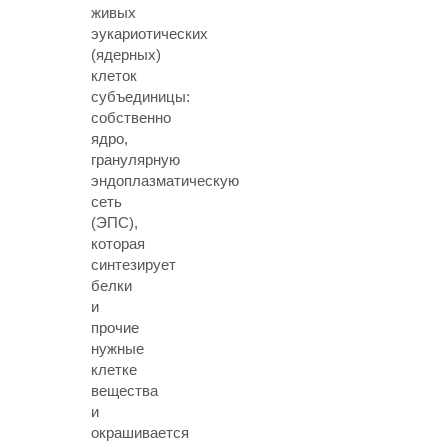
живых
эукариотических
(ядерных)
клеток
субъединицы:
собственно
ядро,
гранулярную
эндоплазматическую
сеть
(ЭПС),
которая
синтезирует
белки
и
прочие
нужные
клетке
вещества
и
окрашивается