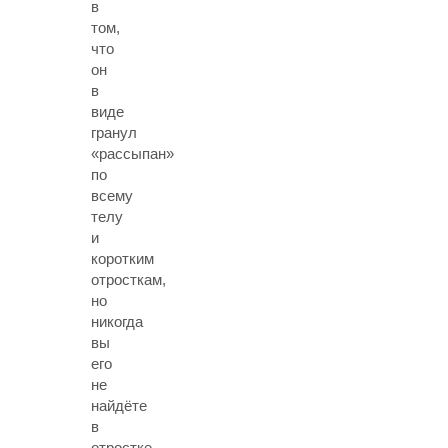
в
том,
что
он
в
виде
гранул
«рассыпан»
по
всему
телу
и
коротким
отросткам,
но
никогда
вы
его
не
найдёте
в
отростке