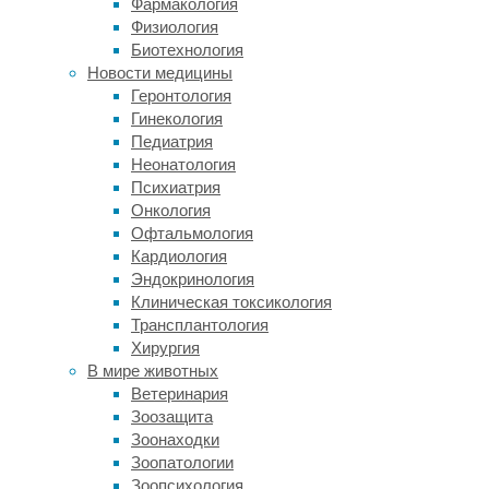
Фармакология
и
Физиология
от
Биотехнология
ста
Новости медицины
до
Геронтология
пятисот
Гинекология
триллионов
Педиатрия
синапсов
Неонатология
(соединений).
Психиатрия
При
Онкология
этом
Офтальмология
она
Кардиология
чрезвычайно
Эндокринология
разнолика
Клиническая токсикология
и
Трансплантология
имеет
Хирургия
в
В мире животных
своём
Ветеринария
арсенале
Зоозащита
около
Зоонаходки
сотни
Зоопатологии
клеточных
Зоопсихология
типов,