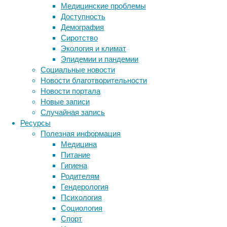
подобно
Медицинские проблемы
спорткарам
Доступность
проносятся
Демография
сигналы,
Сиротство
а
Экология и климат
разные
Эпидемии и пандемии
линии
Социальные новости
жилых
Новости благотворительности
районов
Новости портала
имитируют
Новые записи
различные
Случайная запись
уровни
Ресурсы
организации
Полезная информация
головного
Медицина
мозга.
Питание
Гигиена
Родителям
Гендерология
Психология
Социология
Метки
Спорт