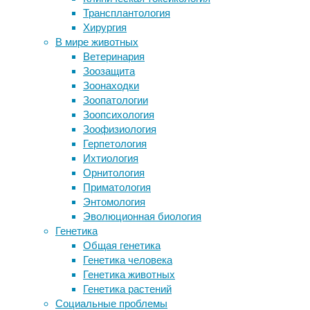
Трансплантология
Метастазы метастазам рознь
Наш
Хирургия
Система обезболивания у мужчин и
мозг
В мире животных
женщин работает по-разному
–
Ветеринария
Созданные в лаборатории
огромный
Зоозащита
влагалища успешно функционируют
мегаполис,
Зоонаходки
Мамонты-долгожители с Аляски
дорожная
Зоопатологии
оказались китами
инфраструктура
Зоопсихология
которого
Зоофизиология
Следите за новостями
напоминает
Герпетология
связи
Ихтиология
и
Орнитология
проводящие
Приматология
пути;
Энтомология
по
Эволюционная биология
ним
Генетика
с
Общая генетика
огромной
Генетика человека
скоростью
Генетика животных
и
Генетика растений
частотой
Социальные проблемы