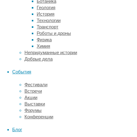
Ботаника
и
Геология
почему
История
именно
Технологии
у
Транспорт
нервной
Роботы и дроны
системы
Физика
получается
Химия
делать
Непридуманные истории
нас
Добрые дела
мыслящими.
События
Начнём
Фестивали
с
Встречи
Акции
«внутренностей»
Выставки
нейрона
Форумы
Конференции
Как
Блог
и