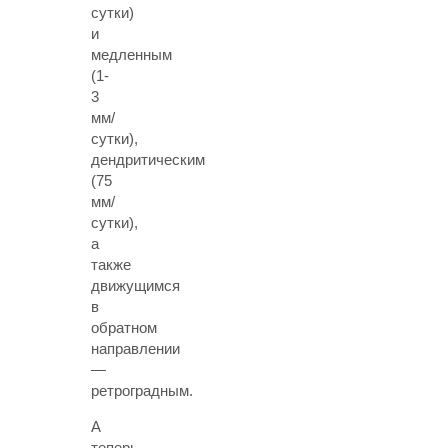
сутки)
и
медленным
(1-
3
мм/
сутки),
дендритическим
(75
мм/
сутки),
а
также
движущимся
в
обратном
направлении
—
ретроградным.
А
теперь