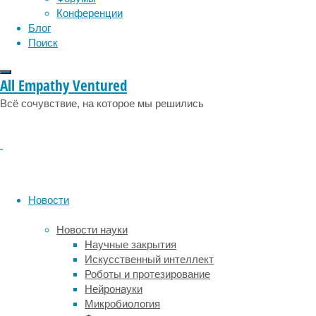
городе-
Конференции
миллионнике.
Блог
Поиск
Наша
нервная
All Empathy Ventured
система
состоит
Всё сочувствие, на которое мы решились
из
приблизительно
86
миллиардов
нервных,
и
Новости
почти
такого
Новости науки
же
Научные закрытия
количества
Искусственный интеллект
(85
Роботы и протезирование
миллиардов
Нейронауки
глиальных
Микробиология
клеток