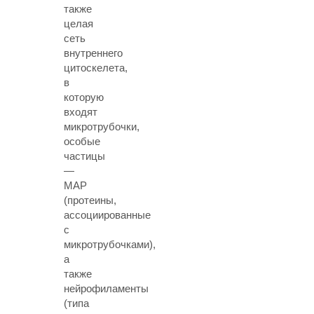
также
целая
сеть
внутреннего
цитоскелета,
в
которую
входят
микротрубочки,
особые
частицы
—
MAP
(протеины,
ассоциированные
с
микротрубочками),
а
также
нейрофиламенты
(типа