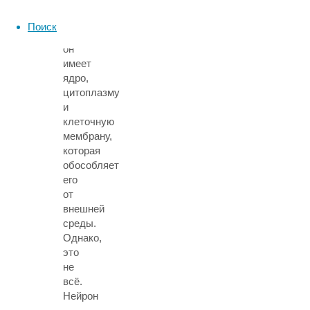
любая
нормальная
Поиск
клетка,
он
имеет
ядро,
цитоплазму
и
клеточную
мембрану,
которая
обособляет
его
от
внешней
среды.
Однако,
это
не
всё.
Нейрон