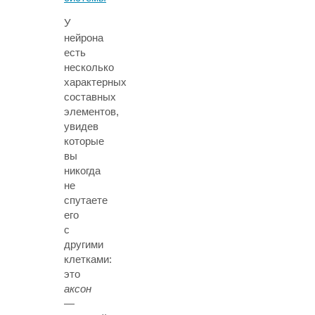
У
нейрона
есть
несколько
характерных
составных
элементов,
увидев
которые
вы
никогда
не
спутаете
его
с
другими
клетками:
это
аксон
—