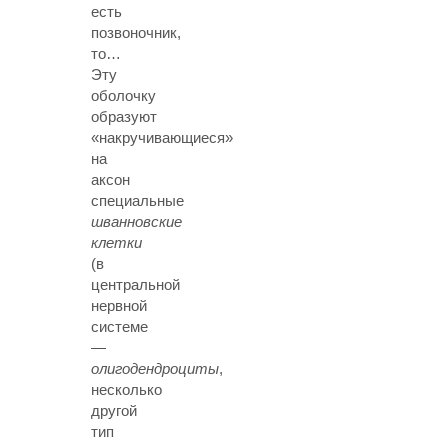
есть
позвоночник,
то…
Эту
оболочку
образуют
«накручивающиеся»
на
аксон
специальные
шванновские
клетки
(в
центральной
нервной
системе
—
олигодендроциты
,
несколько
другой
тип