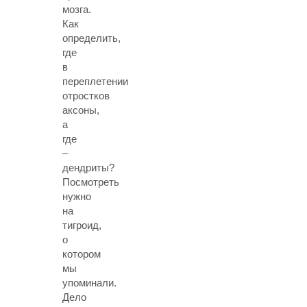
мозга.
Как
определить,
где
в
переплетении
отростков
аксоны,
а
где
–
дендриты?
Посмотреть
нужно
на
тигроид,
о
котором
мы
упоминали.
Дело