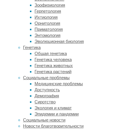
Зоофизиология
которые
Герпетология
способны
Ихтиология
строить
Орнитология
тысячи
Приматология
связей
Энтомология
между
Эволюционная биология
собой
Генетика
и
Общая генетика
создавать
Генетика человека
настоящие
Генетика животных
клеточные
Генетика растений
ансамбли.
Социальные проблемы
В
Медицинские проблемы
таком
Доступность
разнообразии
Демография
очень
Сиротство
легко
Экология и климат
запутаться,
Эпидемии и пандемии
поэтому
Социальные новости
сегодня
Новости благотворительности