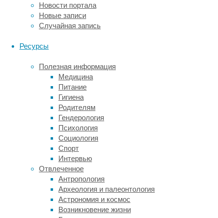
мы
Новости портала
с
Новые записи
вами
Случайная запись
разберём,
что
Ресурсы
же
именно
Полезная информация
отличает
Медицина
нервную
Питание
ткань
Гигиена
от
Родителям
других,
Гендерология
какие
Психология
клеточные
Социология
варианты
Спорт
имеются
Интервью
в
Отвлеченное
её
Антропология
составе,
Археология и палеонтология
чем
Астрономия и космос
уникален
Возникновение жизни
нейрон