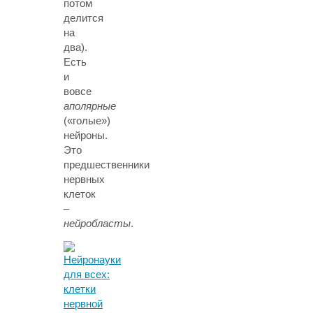
потом
делится
на
два).
Есть
и
вовсе
аполярные
(«голые»)
нейроны.
Это
предшественники
нервных
клеток
–
нейробласты
.