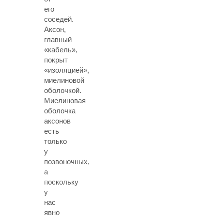
его
соседей.
Аксон,
главный
«кабель»,
покрыт
«изоляцией»,
миелиновой
оболочкой.
Миелиновая
оболочка
аксонов
есть
только
у
позвоночных,
а
поскольку
у
нас
явно