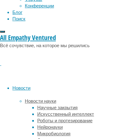
по
Конференции
всему
Блог
миру
Поиск
серьезно
страдает
от
All Empathy Ventured
антропогенных
Всё сочувствие, на которое мы решились
изменений
климата.
Традиционные
сорта
культурных
растений
и
Новости
породы
скота
Новости науки
плохо
Научные закрытия
справляются
Искусственный интеллект
с
Роботы и протезирование
участившимися
Нейронауки
волнами
Микробиология
жары,