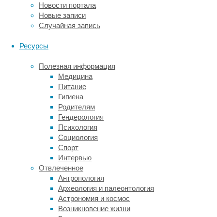
Новости портала
животных.
Новые записи
Например,
Случайная запись
несколько
лет
Ресурсы
назад
новозеландские
Полезная информация
биологи
Медицина
воспользовались
Питание
этой
Гигиена
технологией,
Родителям
чтобы
Гендерология
изменить
Психология
окраску
Социология
двух
Спорт
телят
Интервью
голштинской
Отвлеченное
породы
Антропология
с
Археология и палеонтология
черно-
Астрономия и космос
белой
Возникновение жизни
на