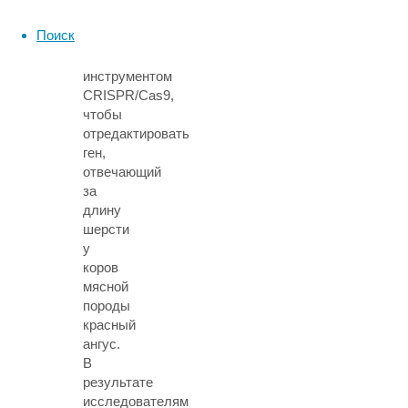
путем.
Поиск
Они
воспользовались
инструментом
CRISPR/Cas9,
чтобы
отредактировать
ген,
отвечающий
за
длину
шерсти
у
коров
мясной
породы
красный
ангус.
В
результате
исследователям