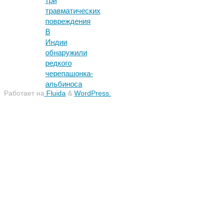
три
травматических
повреждения
В
Индии
обнаружили
редкого
черепашонка-
альбиноса
Работает на
Fluida
&
WordPress.