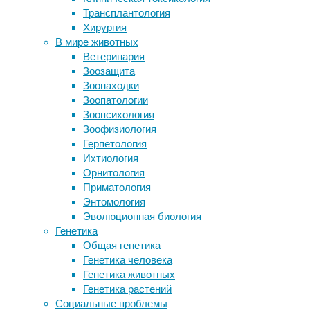
инженерия
,
Трансплантология
Ученые разрешили эволюционный
продукты
Хирургия
парадокс развития яркой окраски у
В мире животных
животных
Управление
Ветеринария
Как правильно выбирать
по
Зоозащита
пневматический шланг
санитарному
Зоонаходки
Жирафы оказались
надзору
Зоопатологии
высокосоциальными животными с
за
Зоопсихология
матриархатом
качеством
Зоофизиология
Снимаем барьеры
пищевых
Герпетология
продуктов
Ихтиология
и
Следите за новостями
Орнитология
медикаментов
Приматология
США
Энтомология
(FDA)
Эволюционная биология
одобрило
Генетика
мясо
Общая генетика
генетически
Генетика человека
отредактированных
Генетика животных
коров
Генетика растений
PRLR-
Социальные проблемы
SLICK,