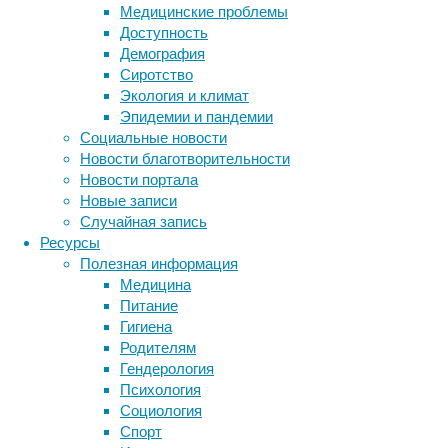
Медицинские проблемы
сообщается
Доступность
в
Демография
пресс-
Сиротство
релизе
Экология и климат
регулятора.
Эпидемии и пандемии
Социальные новости
Новости благотворительности
Новости портала
Новые записи
Случайная запись
Ресурсы
Эти
Полезная информация
животные
Медицина
отличаются
Питание
от
Гигиена
сородичей
Родителям
очень
Гендерология
короткой
Психология
шерстью,
Социология
благодаря
Спорт
которой