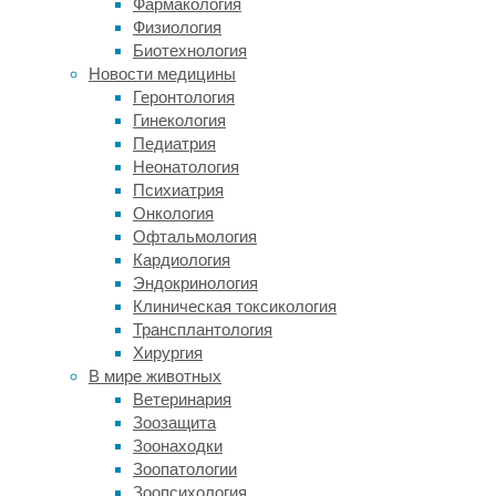
Фармакология
засухами
Физиология
и
Биотехнология
распространением
Новости медицины
паразитов
Геронтология
и
Гинекология
инфекций.
Педиатрия
Например,
Неонатология
коровы
Психиатрия
в
Онкология
жаркую
Офтальмология
погоду
Кардиология
подвержены
Эндокринология
тепловому
Клиническая токсикология
стрессу,
Трансплантология
из-
Хирургия
за
В мире животных
которого
Ветеринария
они
Зоозащита
хуже
Зоонаходки
набирают
Зоопатологии
вес,
Зоопсихология