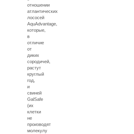
отношении
атлантических
лососей
AquAdvantage,
которые,
в
отличие
от
диких
сородичей,
растут
круглый
год,
и
свиней
GalSafe
(их
клетки
не
производят
молекулу