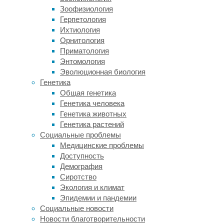
дают
Зоофизиология
меньше
Герпетология
молока
Ихтиология
и
Орнитология
неохотно
Приматология
размножаются.
Энтомология
Эволюционная биология
В
Генетика
попытке
Общая генетика
справиться
Генетика человека
с
Генетика животных
этими
Генетика растений
проблемами
Социальные проблемы
ученые
Медицинские проблемы
все
Доступность
чаще
Демография
прибегают
Сиротство
к
Экология и климат
генному
Эпидемии и пандемии
редактированию
Социальные новости
растений
Новости благотворительности
и