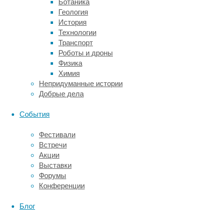
Ботаника
серо-
Геология
белую.
История
Предполагается,
Технологии
что
Транспорт
осветленным
Роботы и дроны
коровам
Физика
будет
Химия
легче
Непридуманные истории
переживать
Добрые дела
жару.
События
Специалисты
из
Фестивали
американской
Встречи
компании
Акции
Acceligen
Выставки
(дочернее
Форумы
предприятие
Конференции
компании
Recombinetics)
Блог
пошли
другим