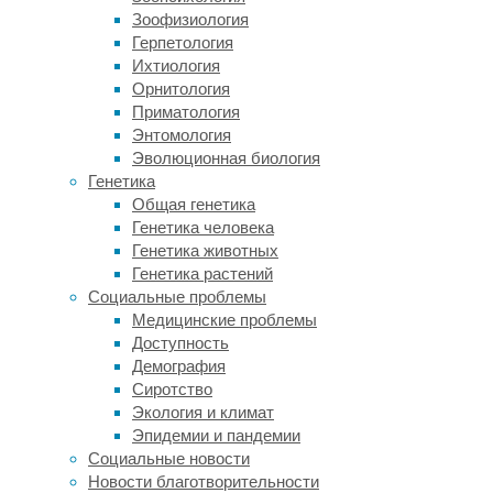
заголов
Зоофизиология
прозаич
Герпетология
силами 
Ихтиология
интелле
Орнитология
Приматология
Энтомология
10 м
Эволюционная биология
инте
Генетика
Общая генетика
Генетика человека
Элон Ма
Генетика животных
пойти н
Генетика растений
Социальные проблемы
Может п
Медицинские проблемы
высокос
Доступность
компани
Демография
этому о
Сиротство
миллион
Экология и климат
который
Эпидемии и пандемии
направл
Социальные новости
словами
Новости благотворительности
опасну