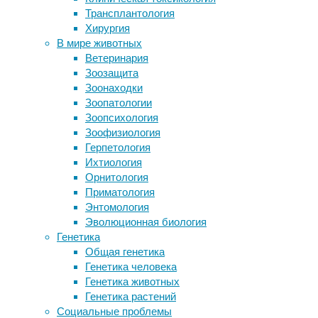
время б
Трансплантология
В США пересчитали потерявших нюх
Однако
Хирургия
от COVID-19
возможн
В мире животных
Новый антибиотик, сражающий
человеч
Ветеринария
опасные бактерии наповал, найден в
основат
Зоозащита
грязи
Зоонаходки
Экстракт поджелудочной железы
Маск и 
Зоопатологии
заразил мышей диабетом
есть и 
Зоопсихология
Мечтательность – признак того, что
искусст
Зоофизиология
вы действительно умны и креативны
— вывел
Герпетология
Faceboo
Ихтиология
специал
Орнитология
вводят 
Приматология
умные 
Энтомология
Эволюционная биология
Проблем
Генетика
всего н
Общая генетика
состоят
Генетика человека
самоупр
Генетика животных
самосто
Генетика растений
почти т
Социальные проблемы