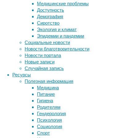
Медицинские проблемы
«
Доступность
ра
Демография
си
Сиротство
п
Экология и климат
ме
Эпидемии и пандемии
н
Социальные новости
Учитыва
Новости благотворительности
создает
Новости портала
конфере
Новые записи
призыв
Случайная запись
искусст
Ресурсы
подписа
Полезная информация
очень в
Медицина
Питание
Гигиена
Goog
Родителям
Гендерология
Психология
Девять 
Социология
интелле
Спорт
письмом