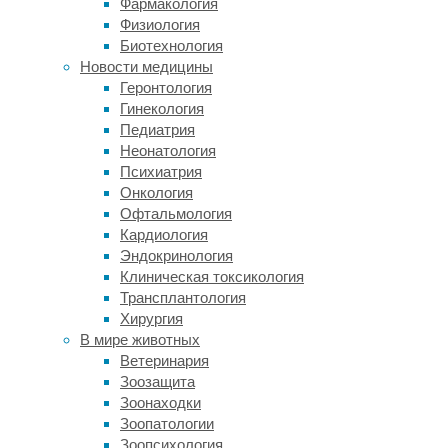
Фармакология
Обещани
Физиология
искусст
Биотехнология
юридиче
Новости медицины
оставл
Геронтология
алгорит
Гинекология
примеру
Педиатрия
одним л
Неонатология
алгорит
Психиатрия
таксист
Онкология
Итамар 
Офтальмология
работае
Кардиология
подписа
Эндокринология
революц
Клиническая токсикология
это нуж
Трансплантология
дополн
Хирургия
искусст
В мире животных
рабочих
Ветеринария
развива
Зоозащита
пробле
Зоонаходки
Зоопатологии
СМИ мог
Зоопсихология