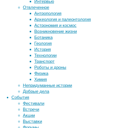
Интервью
Таллинн
Отвлеченное
сделал 
Антропология
давно Х
Археология и палеонтология
заинтер
Астрономия и космос
безопас
Возникновение жизни
вскоре 
Ботаника
400 мил
Геология
Google 
История
глубоко
Технологии
известн
Транспорт
робота
Роботы и дроны
окружа
Физика
Все это
Химия
конфере
Непридуманные истории
Хассаби
Добрые дела
классич
События
освоила
Фестивали
потрясл
Встречи
моя сто
Акции
искусст
Выставки
вспомин
Форумы