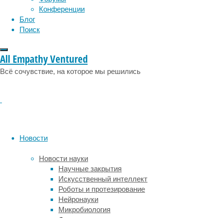
Конференции
Разреше
Блог
молекул
Поиск
Recombi
они дог
предот
All Empathy Ventured
организ
Всё сочувствие, на которое мы решились
пока да
На конф
приорит
последс
миллион
шаги по
Новости
пошли е
Clearpa
Новости науки
использ
Научные закрытия
поддерж
Искусственный интеллект
Гэрипай
Роботы и протезирование
Нейронауки
Микробиология