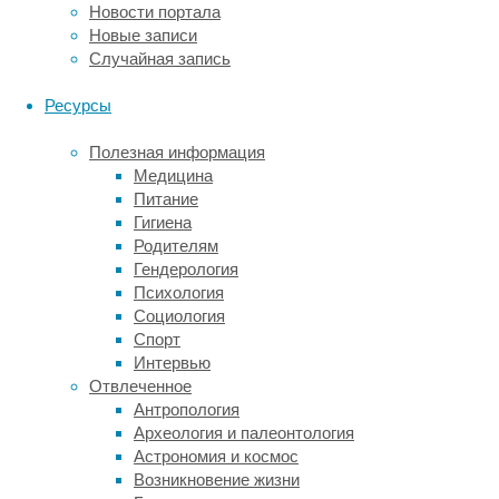
Новости портала
новое
Новые записи
поведение
Случайная запись
распространилось
внутри
Ресурсы
одной
группы
Полезная информация
животных,
Медицина
а
Питание
в
Гигиена
других
Родителям
группах
Гендерология
того
Психология
же
Социология
вида
Спорт
его
Интервью
не
Отвлеченное
обнаруживается,
Антропология
говорят
Археология и палеонтология
о
Астрономия и космос
культурных
Возникновение жизни
традициях.