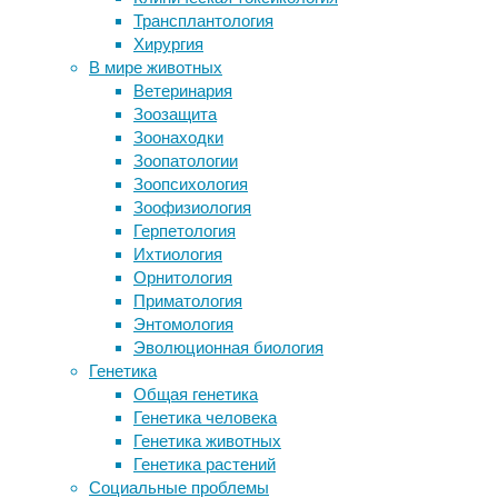
обучение
,
Трансплантология
благополучие собак
поведение
,
Хирургия
Коннектом предскажет способность
приматология
,
В мире животных
заговорить после инсульта
этология
Ветеринария
Собаки продлевают жизнь своих
Зоозащита
хозяев
Ученые
Зоонаходки
Геологи нашли старейший ударный
из
Зоопатологии
кратер на Земле
Великобритании
Зоопсихология
и
Зоофизиология
Следите за новостями
Германии
Герпетология
обнаружили,
Ихтиология
что
Орнитология
шимпанзе
Приматология
могут
Энтомология
научиться
Эволюционная биология
у
Генетика
сородичей
Общая генетика
решению
Генетика человека
сложной
Генетика животных
задачи,
Генетика растений
которую
Социальные проблемы