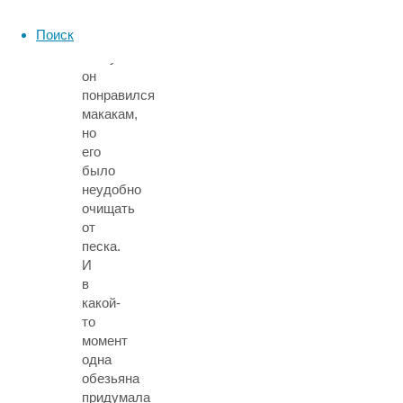
разбрасывая
его
Поиск
по
песку:
он
понравился
макакам,
но
его
было
неудобно
очищать
от
песка.
И
в
какой-
то
момент
одна
обезьяна
придумала