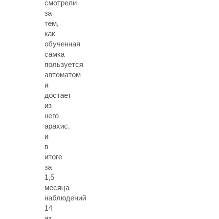
смотрели
за
тем,
как
обученная
самка
пользуется
автоматом
и
достает
из
него
арахис,
и
в
итоге
за
1,5
месяца
наблюдений
14
из