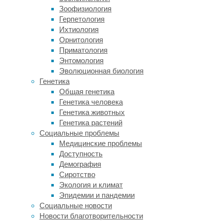
образом
Зоофизиология
могут
Герпетология
передаваться
Ихтиология
и
Орнитология
навыки,
Приматология
присущие
Энтомология
всем
Эволюционная биология
представителям
Генетика
вида,
Общая генетика
и
Генетика человека
новые
Генетика животных
формы
Генетика растений
поведения,
Социальные проблемы
внезапно
Медицинские проблемы
освоенные
Доступность
какой-
Демография
то
Сиротство
одной
Экология и климат
особью.
Эпидемии и пандемии
В
Социальные новости
случаях,
Новости благотворительности
когда