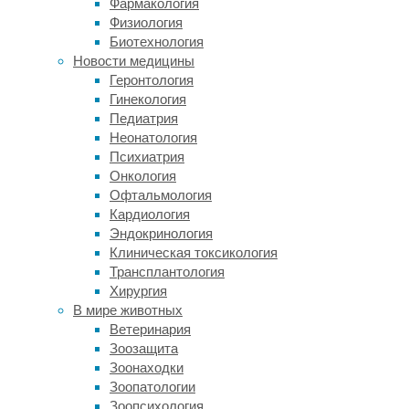
Фармакология
тоже
Физиология
этому
Биотехнология
научились.
Новости медицины
Результаты
Геронтология
опубликованы
Гинекология
в
Педиатрия
Nature
Неонатология
Human
Психиатрия
Behaviour
.
Онкология
Офтальмология
Способность
Кардиология
учиться
Эндокринология
у
Клиническая токсикология
более
Трансплантология
опытных
Хирургия
сородичей
В мире животных
свойственна
Ветеринария
многим
Зоозащита
животным
Зоонаходки
—
Зоопатологии
таким
Зоопсихология