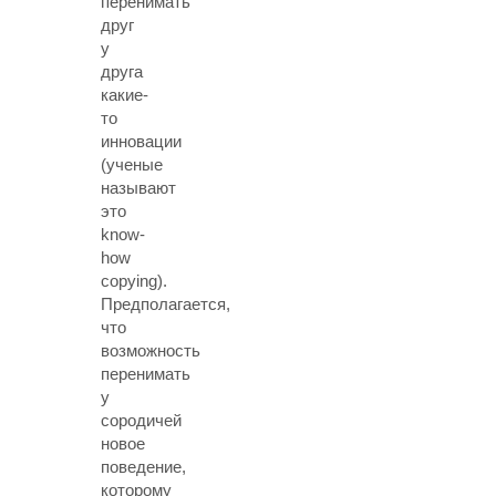
перенимать
друг
у
друга
какие-
то
инновации
(ученые
называют
это
know-
how
copying).
Предполагается,
что
возможность
перенимать
у
сородичей
новое
поведение,
которому