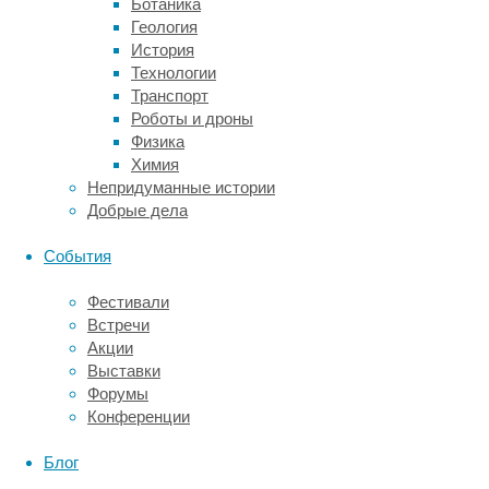
Ботаника
Известным
Геология
примером
История
такой
Технологии
культурной
Транспорт
традиции
Роботы и дроны
считается
Физика
мытье
Химия
батата
,
Непридуманные истории
распространившееся
Добрые дела
среди
макак
События
с
острова
Фестивали
Кошима.
Встречи
Исследователи
Акции
однажды
Выставки
стали
Форумы
подкармливать
Конференции
этих
обезьян
Блог
бататом,