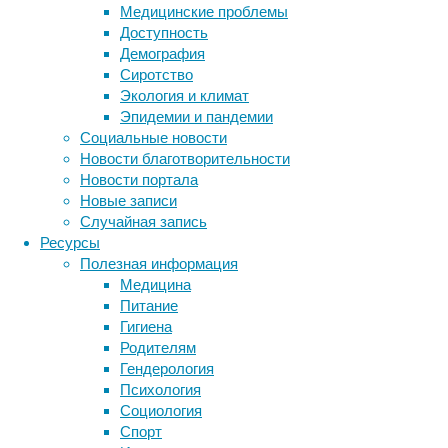
не
Медицинские проблемы
способны
Доступность
решить
Демография
самостоятельно.
Сиротство
Экология и климат
Эпидемии и пандемии
Социальные новости
Новости благотворительности
Новости портала
Новые записи
Случайная запись
Ресурсы
Полезная информация
Они
Медицина
поместили
Питание
в
Гигиена
вольеры
Родителям
шимпанзе
Гендерология
из
Психология
заповедника
Социология
Чимфунши
Метки
Спорт
автомат,