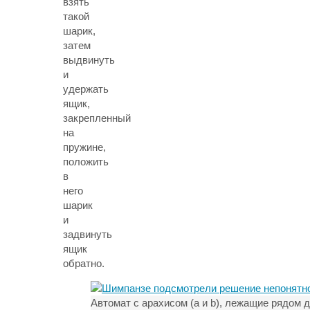
взять
такой
шарик,
затем
выдвинуть
и
удержать
ящик,
закрепленный
на
пружине,
положить
в
него
шарик
и
задвинуть
ящик
обратно.
Автомат с арахисом (a и b), лежащие рядом 