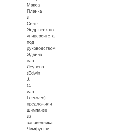
Макса
Планка
и
Сент-
Эндрюсского
университета
под
руководством
Эдвина
ван
Леувена
(Edwin
J.
C.
van
Leeuwen)
предложили
шимпанзе
из
заповедника
Чимфунши