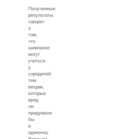
Полученные
результаты
говорят
о
том,
что
шимпанзе
могут
учиться
у
сородичей
тем
вещам,
которые
вряд
ли
придумали
бы
в
одиночку.
Впрочем,