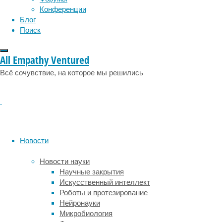
Конференции
смогла
Блог
решить
Поиск
эту
головоломку,
но
All Empathy Ventured
после
Всё сочувствие, на которое мы решились
того,
как
ученые
обучили
по
одному
шимпанзе
Новости
из
каждой
Новости науки
группы
Научные закрытия
пользоваться
Искусственный интеллект
автоматом,
Роботы и протезирование
некоторых
Нейронауки
их
Микробиология
сородичи