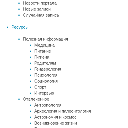
Новости портала
чтобы
Новые записи
добраться
Случайная запись
до
пищевой
Ресурсы
награды
—
Полезная информация
и
Медицина
впоследствии
Питание
другие
Гигиена
особи
Родителям
в
Гендерология
колонии
Психология
научились
Социология
тому
Спорт
же,
Интервью
наблюдая
Отвлеченное
за
Антропология
опытными
Археология и палеонтология
демонстраторами.
Астрономия и космос
Однако
Возникновение жизни
все