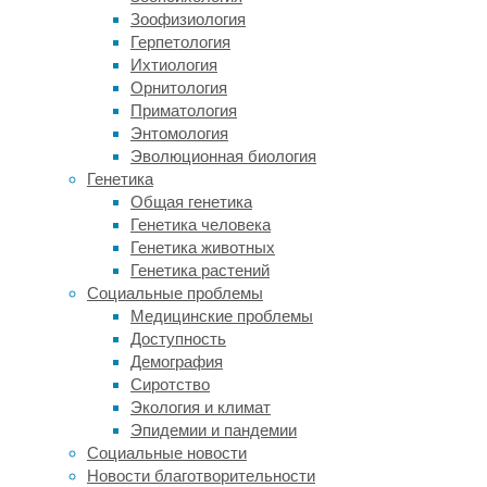
эксперименты
Зоофизиология
также
Герпетология
показали,
Ихтиология
что
Орнитология
социальные
Приматология
насекомые
Энтомология
могут
Эволюционная биология
учиться
Генетика
у
Общая генетика
сородичей:
Генетика человека
так,
Генетика животных
исследователи
Генетика растений
учили
Социальные проблемы
шмелей
Медицинские проблемы
катать
Доступность
шарики
,
Демография
и
Сиротство
решать
Экология и климат
не
Эпидемии и пандемии
очень
Социальные новости
сложные
Новости благотворительности
головоломки
,