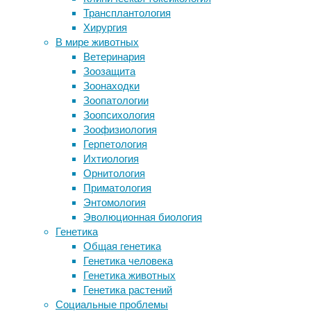
Трансплантология
этология
Страдали ли неандертальцы от
Хирургия
шизофрении?
Зоологи
В мире животных
Наездники заставили пауков-зомби
из
Ветеринария
плести для себя коконы
Великобритании
Зоозащита
Курение в России и в мире: от чего
обнаружили,
Зоонаходки
нас хочет спасти Минздрав
что
Зоопатологии
«Телеманьяки» не знают о принципах
шмели
Зоопсихология
здорового питания
могут
Зоофизиология
решить
Герпетология
Следите за новостями
сложную
Ихтиология
головоломку,
Орнитология
только
Приматология
если
Энтомология
какое-
Эволюционная биология
то
Генетика
время
Общая генетика
понаблюдают
Генетика человека
за
Генетика животных
тем,
Генетика растений
как
Социальные проблемы