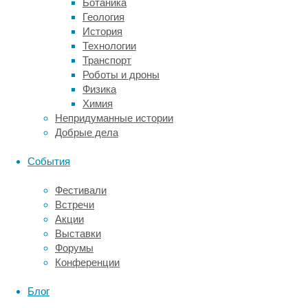
Ботаника
эти
Геология
умения
История
не
Технологии
всегда
Транспорт
нуждались
Роботы и дроны
в
Физика
социальном
Химия
обучении
Непридуманные истории
—
Добрые дела
некоторые
особи
События
сами
осваивали
Фестивали
их
Встречи
методом
Акции
проб
Выставки
и
Форумы
ошибок.
Конференции
Способность
копировать
Блог
инновации