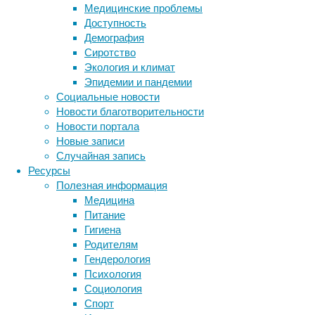
эту
Медицинские проблемы
головоломку
Доступность
решают
Демография
их
Сиротство
обученные
Экология и климат
сородичи.
Эпидемии и пандемии
Это
Социальные новости
говорит
Новости благотворительности
о
Новости портала
том,
Новые записи
что
Случайная запись
насекомые
Ресурсы
способны
Полезная информация
к
Медицина
копированию
Питание
инноваций,
Гигиена
которые
Родителям
самостоятельно
Гендерология
внедрить
Психология
не
Социология
могут.
Спорт
Метки