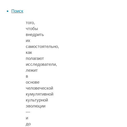
слишком
сложные
Поиск
для
того,
чтобы
внедрить
их
самостоятельно,
как
полагают
исследователи,
лежит
в
основе
человеческой
кумулятивной
культурной
эволюции
—
и
до