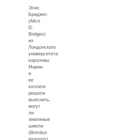
Элис
Бриджес
(Alice
D.
Bridges)
из
Лондонского
университета
королевы
Марии
и
ее
коллеги
решили
выяснить,
могут
ли
земляные
шмели
(
Bombus
terrestris
)