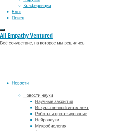
она
Конференции
доступна
Блог
только
Поиск
людям.
Результаты
опубликованы
All Empathy Ventured
в
Всё сочувствие, на которое мы решились
Nature
.
Социальное
обучение
позволяет
осваивать
или
Новости
совершенствовать
навыки,
Новости науки
глядя
Научные закрытия
на
Искусственный интеллект
умеющих
Роботы и протезирование
делать
Нейронауки
это
Микробиология
сородичей,