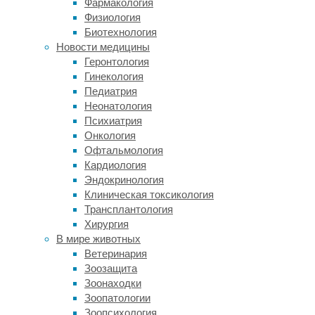
Фармакология
существует
Физиология
даже
Биотехнология
у
Новости медицины
насекомых.
Геронтология
Пчелы
Гинекология
благодаря
Педиатрия
этому
Неонатология
совершенствуют
Психиатрия
свой
Онкология
танец
Офтальмология
—
Кардиология
врожденное
Эндокринология
поведение,
Клиническая токсикология
для
Трансплантология
которого,
Хирургия
казалось
В мире животных
бы,
Ветеринария
не
Зоозащита
нужно
Зоонаходки
учиться.
Зоопатологии
Лабораторные
Зоопсихология