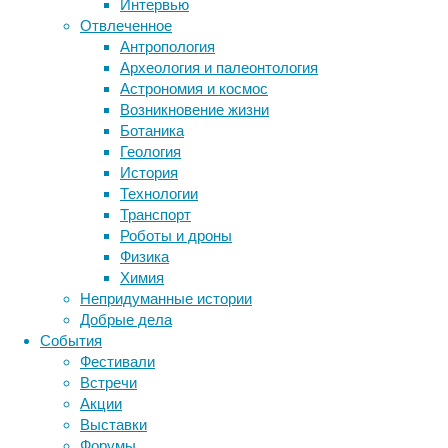
Интервью
биология
Отвлеченное
бактерии
ДНК
Антропология
биотехнология
вирусы
восприятие
Археология и палеонтология
животные
генетика
дети
диагностика
Астрономия и космос
здоровье
знания
иммунитет
Возникновение жизни
Ботаника
инфекции
инструменты и методы
Геология
Ранее
исследования
климат
когнитивистика
История
такой
медицина
Технологии
формы
метаболизм
лекарства
Транспорт
социального
мозг
Роботы и дроны
неврология
обучения
наука
Физика
нейробиология
у
нейроновости
Химия
насекомых
нейрофизиология
общество
обучение
Непридуманные истории
не
питание
онкология
память
палеонтология
Добрые дела
замечали,
психология
поведение
психиатрия
События
а
Фестивали
социология
некоторые
социальные проблемы
сон
Встречи
физиология
ученые
эволюция
экология
Акции
считают,
эмоции
эпидемия
этология
Выставки
что
Форумы