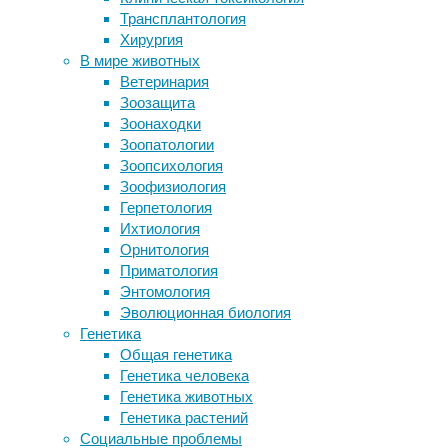
зрения 
Трансплантология
Обработанная еда заставляет
национа
Хирургия
больше есть
здоров
В мире животных
Генетики впервые получили
публика
Ветеринария
мышонка из клеток хвоста самца
положен
Зоозащита
мыши
улучшен
Зоонаходки
Найден новый фактор формирования
Зоопатологии
пола ребенка
Опираяс
Зоопсихология
Новое исследование подтвердило
наблюде
Зоофизиология
низкий риск заражения
штата С
Герпетология
новорожденного от матери с COVID-
способ 
Ихтиология
19
Environ
Орнитология
Приматология
К иссле
Энтомология
занятия
Эволюционная биология
небольш
Генетика
раздели
Общая генетика
предлож
Генетика человека
Участни
Генетика животных
неделю 
Генетика растений
кампусо
Социальные проблемы
доброво