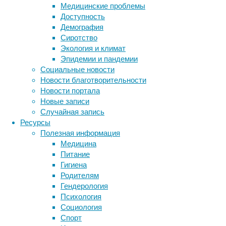
Медицинские проблемы
определ
Доступность
Демография
Перед н
Сиротство
для оце
Экология и климат
определ
Эпидемии и пандемии
Всемирн
Социальные новости
каждое 
Новости благотворительности
психоло
Новости портала
опросни
Новые записи
У добро
Случайная запись
заметно
Ресурсы
прогуло
Полезная информация
опросни
Медицина
уровень
Питание
контрол
Гигиена
рассмат
Родителям
Гендерология
Говоря 
Психология
позитив
Социология
выявили
Спорт
которые