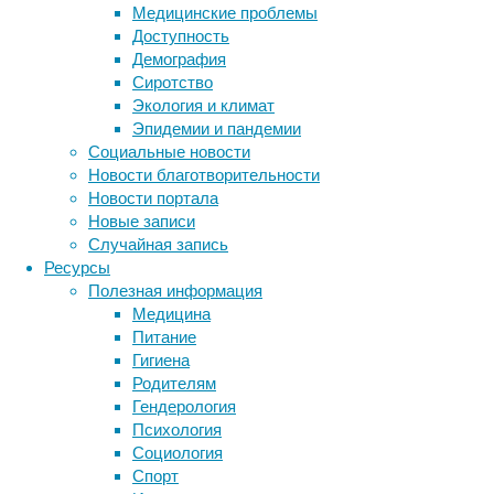
особенно
Медицинские проблемы
если
Доступность
речь
Демография
идет
Сиротство
о
Экология и климат
детях
Эпидемии и пандемии
и
Социальные новости
молодежи.
Новости благотворительности
Между
Новости портала
тем
Новые записи
свежий
Случайная запись
анализ
Ресурсы
научных
Полезная информация
работ
Медицина
показал,
Питание
что
Гигиена
в
Родителям
пожилом
Гендерология
возрасте
Психология
эффект
Социология
может
Спорт
быть