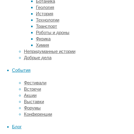
падением
Ботаника
успеваемости
Геология
и
История
мотивации
Технологии
к
Транспорт
учебе.
Роботы и дроны
Физика
В
Химия
работах
Непридуманные истории
о
Добрые дела
пользе
интернета,
События
которых
тоже
Фестивали
немало,
Встречи
часто
Акции
фигурирует
Выставки
более
Форумы
взрослый
Конференции
контингент.
Согласно
Блог
одной