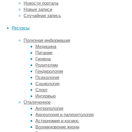
детям
Новости портала
и
Новые записи
подросткам
Случайная запись
посвящать
развлекательному
Ресурсы
онлайн-
контенту
Полезная информация
и
Медицина
видеоиграм
Питание
не
Гигиена
более
Родителям
часа
Гендерология
в
Психология
день,
Социология
предупреждая,
Спорт
что
Интервью
выход
Отвлеченное
за
Антропология
эти
Археология и палеонтология
рамки
Астрономия и космос
грозит
Возникновение жизни