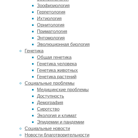
течение
Зоофизиология
депрессии,
Герпетология
а
Ихтиология
чтение
Орнитология
новостных
Приматология
лент
Энтомология
с
Эволюционная биология
преобладанием
Генетика
негатива
Общая генетика
способно
Генетика человека
подорвать
Генетика животных
веру
Генетика растений
в
Социальные проблемы
людей
Медицинские проблемы
и
Доступность
в
Демография
смысл
Сиротство
жизни.
Экология и климат
Также
Эпидемии и пандемии
ученые
Социальные новости
рекомендовали
Новости благотворительности