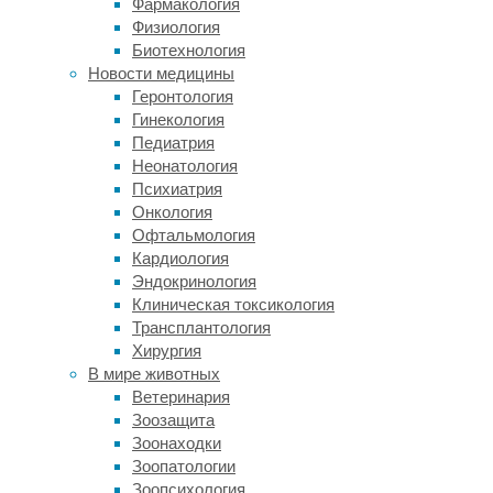
к
Фармакология
вредным
Физиология
последствиям
Биотехнология
обычно
Новости медицины
приводит
Геронтология
чрезмерное
Гинекология
увлечение
Педиатрия
каким-
Неонатология
то
Психиатрия
из
Онкология
видов
Офтальмология
онлайн-
Кардиология
активности.
Эндокринология
Так,
Клиническая токсикология
ранее
Трансплантология
сообщалось,
Хирургия
что
В мире животных
зависимость
Ветеринария
от
Зоозащита
социальных
Зоонаходки
сетей
Зоопатологии
усугубляет
Зоопсихология