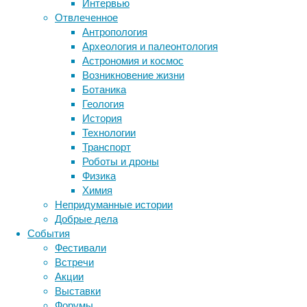
Интервью
обратным.
Отвлеченное
Метки
Антропология
биология
Археология и палеонтология
бактерии
ДНК
Астрономия и космос
биотехнология
вирусы
восприятие
Возникновение жизни
животные
генетика
дети
диагностика
Ботаника
здоровье
знания
иммунитет
Геология
История
инфекции
инструменты и методы
Технологии
исследования
климат
когнитивистика
Транспорт
медицина
Роботы и дроны
метаболизм
лекарства
Рассмотрев
Физика
мозг
данные
Химия
неврология
наука
почти
Непридуманные истории
нейробиология
нейроновости
88
Добрые дела
нейрофизиология
общество
обучение
тысяч
События
питание
онкология
память
палеонтология
человек
Фестивали
психология
поведение
старше
психиатрия
Встречи
50
Акции
социология
социальные проблемы
сон
лет
Выставки
физиология
эволюция
экология
из
Форумы