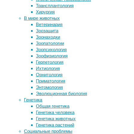
здоровье
,
Трансплантология
Снотворное и успокоительное людей
пожилые
,
Хирургия
делают рыб бесстрашными
психология
В мире животных
одиночками
Ветеринария
Строматолиты могли появиться на
В
Зоозащита
Земле благодаря вирусам
исследованиях
Зоонаходки
Специалисты Disney научились
о
Зоопатологии
делать слепки зубов по
влиянии
Зоопсихология
фотографиям
интернета
Зоофизиология
Вакцину от ВИЧ проверят на
на
Герпетология
добровольцах из группы риска
человека
Ихтиология
нередко
Орнитология
Следите за новостями
можно
Приматология
видеть
Энтомология
выводы
Эволюционная биология
о
Генетика
его
Общая генетика
отрицательном
Генетика человека
воздействии
Генетика животных
на
Генетика растений
психику,
Социальные проблемы