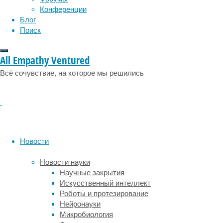
эмоции
эпидемия
этология
разных
Конференции
стран,
Блог
ученые
Поиск
выявили
связь
All Empathy Ventured
между
использованием
Всё сочувствие, на которое мы решились
интернета
и
психологическим
благополучием
людей.
Из
Новости
прошлых
примеров
Новости науки
в
Научные закрытия
научной
Искусственный интеллект
литературе
Роботы и протезирование
заметно,
Нейронауки
что
Микробиология