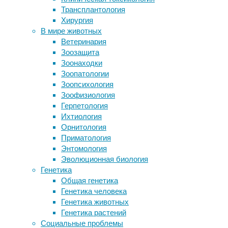
Трансплантология
Голуби отправляют в отставку
Клетки 
Хирургия
неумелых лидеров
окружа
В мире животных
Искусственный интеллект помогает
отвечаю
Ветеринария
лондонским пивоварам
recepto
Зоозащита
Новые «сонные» клетки
пронизы
Зоонаходки
Honda создаст аппарат eVTOL
внутрь 
Зоопатологии
вертикального взлета и посадки для
вызывае
Зоопсихология
междугородних перелетов
множест
Зоофизиология
заболев
Герпетология
одобрен
Ихтиология
Орнитология
GPCR — 
Приматология
имеют н
Энтомология
несколь
Эволюционная биология
различн
Генетика
другое 
Общая генетика
принима
Генетика человека
могут с
Генетика животных
вызываю
Генетика растений
исследо
Социальные проблемы
являетс