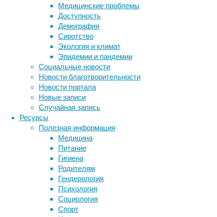
Медицинские проблемы
уже соб
Доступность
сравнит
Демография
Биофизи
Сиротство
возрас
Экология и климат
аденози
Эпидемии и пандемии
Transfe
Социальные новости
Новости благотворительности
При так
Новости портала
двумя ф
Новые записи
которых
Случайная запись
GPCR ра
Ресурсы
создают
Полезная информация
более «
Медицина
одиночн
Питание
биофизи
Гигиена
измерил
Родителям
определ
Гендерология
с акти
Психология
Социология
«
Спорт
а