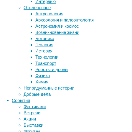
Интервью
е
Отвлеченное
и
Антропология
о
Археология и палеонтология
в 
Астрономия и космос
в
Возникновение жизни
в
Ботаника
б
Геология
б
История
р
Технологии
м
Транспорт
де
Роботы и дроны
Б
Физика
м
Химия
М
Непридуманные истории
Добрые дела
Авторы 
События
отража
Фестивали
раньше 
Встречи
другог
Акции
Выставки
Форумы