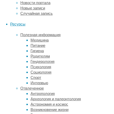
Новости портала
дезориентируя их.
Новые записи
Случайная запись
Представители
АМА
Ресурсы
отмечают,
что
Полезная информация
из-
Медицина
за
Питание
долговечности,
Гигиена
высоких
Родителям
эксплуатационных
Гендерология
характеристик
Психология
и экономической
Социология
эффективности
Спорт
светодиодное
Интервью
освещение
Отвлеченное
будет
Антропология
использоваться
Археология и палеонтология
все
Астрономия и космос
шире
Возникновение жизни
и станет