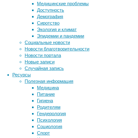
Медицинские проблемы
Доступность
Демография
Сиротство
Экология и климат
Эпидемии и пандемии
Социальные новости
Новости благотворительности
Эксперты
Новости портала
АМА
Новые записи
проанализировали
Случайная запись
все
Ресурсы
научные
Полезная информация
публикации,
Медицина
посвященные
Питание
влиянию
Гигиена
света
Родителям
на здоровье,
Гендерология
которые
Психология
вышли
Социология
на английском
Спорт
языке