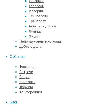
Ботаника
новым
Геология
стандартом.
История
В связи
Технологии
с этим
Транспорт
они
Роботы и дроны
рекомендуют
Физика
использовать
Химия
лампы
Непридуманные истории
с КЦТ
Добрые дела
не
более
События
3000К.
Их свет
Фестивали
все
Встречи
еще
Акции
воспринимается
Выставки
как
Форумы
белый,
Конференции
но содержит
меньше
Блог
лучей
синего