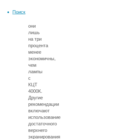
спектра,
Поиск
при
этом
они
лишь
на три
процента
менее
экономичны,
чем
лампы
с
КЦТ
4000К.
Другие
рекомендации
включают
использование
достаточного
верхнего
экранирования