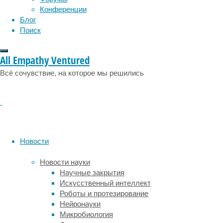
эмоции
эпидемия
загрязнителем.
этология
Конференции
Блог
В частности,
Поиск
в спектре
стандартных
уличных
All Empathy Ventured
ламп
Всё сочувствие, на которое мы решились
с коррелированной
цветовой
температурой
(КЦТ)
4000К
на синий
цвет
Новости
приходится
29 процентов,
Новости науки
что
Научные закрытия
воспринимается
Искусственный интеллект
как
Роботы и протезирование
резкий
Нейронауки
белый
Микробиология
свет.