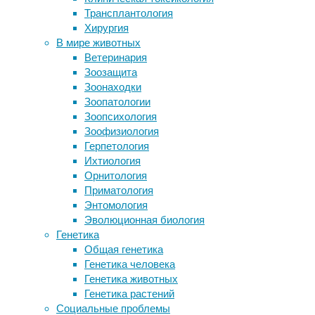
зрение
,
Трансплантология
Обнаружен новый вид хищного
медицина
,
Хирургия
динозавра, похожего на
сон
,
В мире животных
тираннозавра
циркадные
Ветеринария
Проектирование
ритмы
Зоозащита
металлоконструкций: задачи, этапы
Зоонаходки
Зарплаты медиков упали в I
Американская
Зоопатологии
квартале
медицинская
Зоопсихология
Градусы мороза и градусы алкоголя.
ассоциация
Зоофизиология
Природа напоминает, что мы живем
(АМА)
Герпетология
не в субтропиках
выпустила
Ихтиология
доклад
,
Орнитология
в котором
Следите за новостями
Приматология
предупредила
Энтомология
о негативном
Эволюционная биология
влиянии
Генетика
уличного
Общая генетика
освещения
Генетика человека
светодиодными
Генетика животных
лампами
Генетика растений
на здоровье
Социальные проблемы
людей.