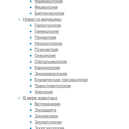
Фармакология
Его
Физиология
чрезмерная
Биотехнология
блескость
Новости медицины
вызывает
Геронтология
дискомфорт
Гинекология
и усталость
Педиатрия
глаз,
Неонатология
ухудшает
Психиатрия
восприятие
Онкология
предметов
Офтальмология
из-
Кардиология
за
Эндокринология
слепящего
Клиническая токсикология
эффекта,
Трансплантология
а также
Хирургия
может
В мире животных
привести
Ветеринария
к повреждению
Зоозащита
сетчатки.
Зоонаходки
Зоопатологии
Также
Зоопсихология