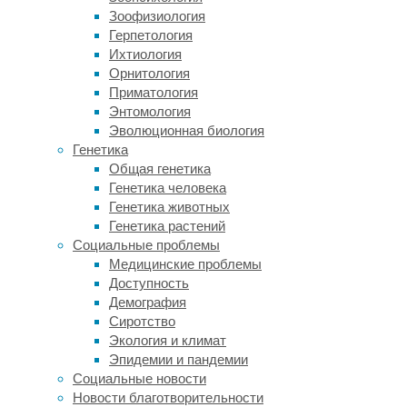
подобное
Зоофизиология
освещение
Герпетология
нарушает
Ихтиология
нормальный
Орнитология
переход
Приматология
к ночной
Энтомология
физиологии
Эволюционная биология
и циркадные
Генетика
ритмы
Общая генетика
в целом,
Генетика человека
что
Генетика животных
негативно
Генетика растений
сказывается
Социальные проблемы
на здоровье.
Медицинские проблемы
Кроме
Доступность
того,
Демография
оно
Сиротство
наносит
Экология и климат
серьезный
Эпидемии и пандемии
вред
Социальные новости
ночным
Новости благотворительности
животным,