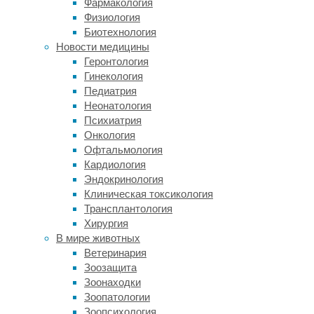
Фармакология
красоты,
Физиология
тренажерный
Биотехнология
зал.
Новости медицины
Новогодняя
Геронтология
ночь
Гинекология
проходит
Педиатрия
как
Неонатология
один
Психиатрия
миг,
Онкология
а
Офтальмология
за
Кардиология
ней
Эндокринология
следует
Клиническая токсикология
новый
Трансплантология
этап
Хирургия
борьбы
В мире животных
за
Ветеринария
красоту.
Зоозащита
Жирные,
Зоонаходки
соленые,
Зоопатологии
сладкие,
Зоопсихология
острые