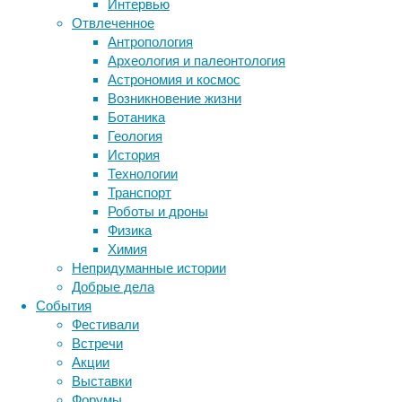
биология
Интервью
бактерии
ДНК
Отвлеченное
биотехнология
вирусы
восприятие
Антропология
животные
генетика
дети
диагностика
Археология и палеонтология
здоровье
знания
иммунитет
Рассказываем,
Астрономия и космос
почему
Возникновение жизни
инфекции
инструменты и методы
не
Ботаника
исследования
климат
когнитивистика
стоит
Геология
медицина
прибегать
История
метаболизм
лекарства
к
Технологии
мозг
детоксу
Транспорт
неврология
наука
в
Роботы и дроны
нейробиология
нейроновости
попытке
Физика
нейрофизиология
общество
обучение
очистить
Химия
питание
онкология
память
палеонтология
организм
Непридуманные истории
психология
поведение
психиатрия
и
Добрые дела
сбросить
События
социология
социальные проблемы
сон
лишние
Фестивали
физиология
эволюция
экология
килограммы.
Встречи
эмоции
эпидемия
этология
Акции
Чтобы
Выставки
в
Форумы