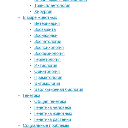
Трансплантология
физиология
Микроглия жиреет при Альцгеймере
Хирургия
Частицы микропластика оказались
Мы
В мире животных
способны проникать в мозг
вновь
Ветеринария
Молодые вороны ведут себя как
рассказываем
Зоозащита
взрослые обезьяны
о
Зоонаходки
Атмосфера Земли кишит
мифах,
Зоопатологии
фрагментами грибных клеток
связанных
Зоопсихология
с
Зоофизиология
Следите за новостями
красотой
Герпетология
и
Ихтиология
здоровьем.
Орнитология
Недавно
Приматология
на
Энтомология
портале
Эволюционная биология
были
Генетика
опубликованы
Общая генетика
материалы
Генетика человека
о
Генетика животных
том,
Генетика растений
что,
Социальные проблемы