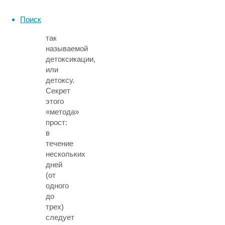
приобретенных
килограммов
Поиск
–
так
называемой
детоксикации,
или
детоксу.
Секрет
этого
«метода»
прост:
в
течение
нескольких
дней
(от
одного
до
трех)
следует