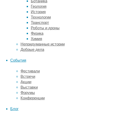
Ботаника
организму.
Геология
Не
История
так
Технологии
давно
Транспорт
«эксперты»
Роботы и дроны
в
Физика
один
Химия
голос
Непридуманные истории
заговорили
Добрые дела
о
чудодейственном
События
методе
очищения
Фестивали
организма
Встречи
и,
Акции
как
Выставки
следствие,
Форумы
быстрого
Конференции
избавления
от
Блог
нескольких