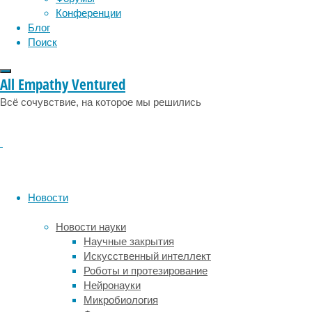
Новый
Конференции
год
Блог
сиять
Поиск
ярче
всех,
All Empathy Ventured
за
несколько
Всё сочувствие, на которое мы решились
дней
до
праздника
женщины
начинают
спешно
Новости
приводить
себя
Новости науки
в
Научные закрытия
порядок:
Искусственный интеллект
экспресс-
Роботы и протезирование
диета,
Нейронауки
посещение
Микробиология
салонов