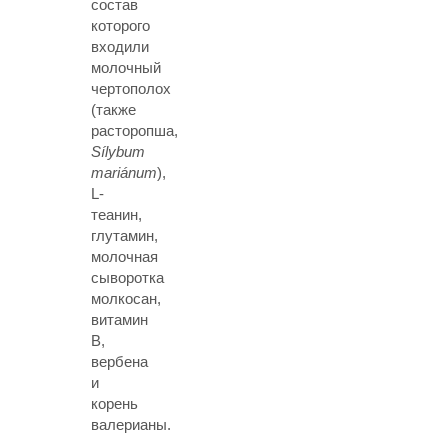
состав
которого
входили
молочный
чертополох
(также
расторопша,
Sílybum
mariánum
),
L-
теанин,
глутамин,
молочная
сыворотка
молкосан,
витамин
В,
вербена
и
корень
валерианы.