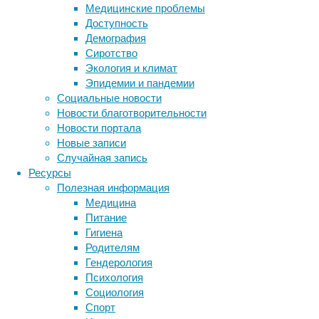
вопреки
Медицинские проблемы
сложившемуся
Доступность
мнению,
Демография
целлюлита
Сиротство
не
Экология и климат
стоит
Эпидемии и пандемии
опасаться
,
Социальные новости
и
Новости благотворительности
о
Новости портала
том,
Новые записи
почему
Случайная запись
далеко
Ресурсы
не
Полезная информация
все
Медицина
«антивозрастные»
Питание
средства
Гигиена
могут
Родителям
быть
Гендерология
эффективными
.
Психология
Социология
Метки
Спорт