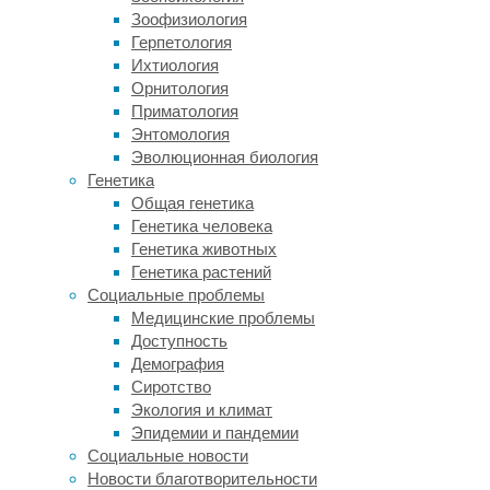
Зоофизиология
блюда,
Герпетология
алкоголь
Ихтиология
и
Орнитология
нарушенный
Приматология
режим
Энтомология
сна
Эволюционная биология
–
Генетика
все
Общая генетика
перечисленное
Генетика человека
негативно
Генетика животных
сказывается
Генетика растений
на
Социальные проблемы
здоровье
Медицинские проблемы
и
Доступность
внешнем
Демография
виде.
Сиротство
После
Экология и климат
череды
Эпидемии и пандемии
новогодних
Социальные новости
праздников
Новости благотворительности
приходится