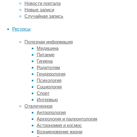
Новости портала
приходить
Новые записи
в
Случайная запись
форму,
чтобы
Ресурсы
выйти
на
Полезная информация
работу
Медицина
красивой
Питание
и
Гигиена
цветущей.
Родителям
Некоторые
Гендерология
женщины
Психология
даже
Социология
прибегают
Спорт
к
Интервью
радикальным
Отвлеченное
мерам,
Антропология
нанося
Археология и палеонтология
еще
Астрономия и космос
больший
Возникновение жизни
вред