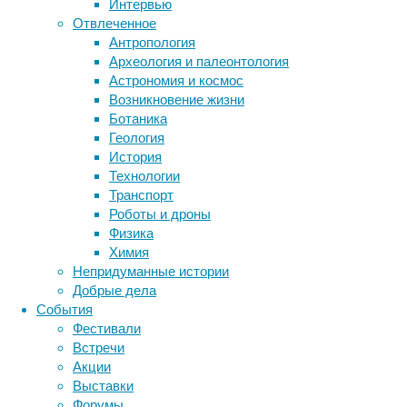
Интервью
Это и у
Отвлеченное
отслаив
Антропология
обратно
Археология и палеонтология
А еще в
Астрономия и космос
Возникновение жизни
— Учиты
Ботаника
(верхне
Геология
канала 
История
называе
Технологии
поступл
Транспорт
опасным
Роботы и дроны
населяю
Физика
атероск
Химия
Непридуманные истории
Если до
Добрые дела
кровото
События
вокруг 
Фестивали
или отя
Встречи
ревмато
Акции
женщин 
Выставки
сосудов
Форумы