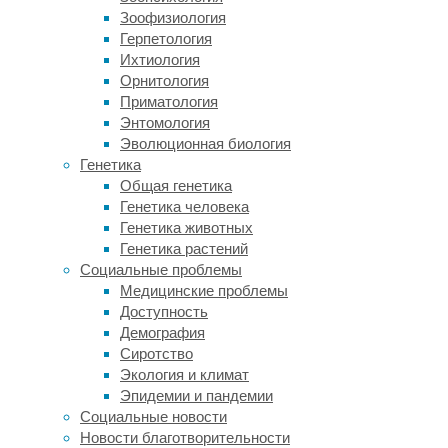
Любую б
Зоофизиология
профила
Герпетология
«жарены
Ихтиология
Орнитология
— Как и
Приматология
постоян
Энтомология
жует ко
Эволюционная биология
даже ес
Генетика
это не 
Общая генетика
микроб
Генетика человека
(мягкой
Генетика животных
кислоту
Генетика растений
Социальные проблемы
И самое
Медицинские проблемы
Профила
Доступность
гидрокс
Демография
только 
Сиротство
средств
Экология и климат
ковре, 
Эпидемии и пандемии
обрабат
Социальные новости
наличии
Новости благотворительности
антисеп