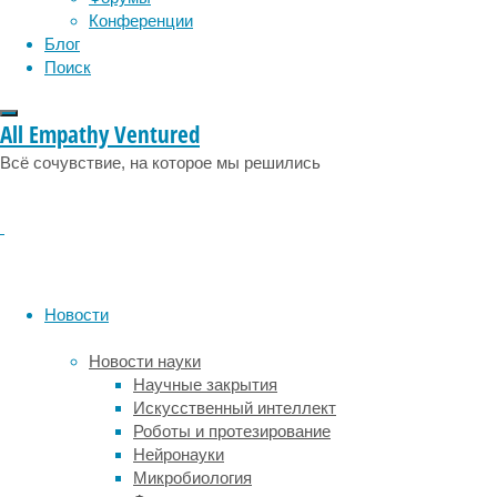
Почему 
Конференции
ладно, 
Блог
Поиск
— Важен
действи
All Empathy Ventured
зуба мо
дефекта
Всё сочувствие, на которое мы решились
При изм
этого м
болью о
может с
капелек
«Пробле
Новости
прогноз
правиль
Новости науки
томогра
Научные закрытия
и специ
Искусственный интеллект
корневы
Роботы и протезирование
врач-ст
Нейронауки
жевания
Микробиология