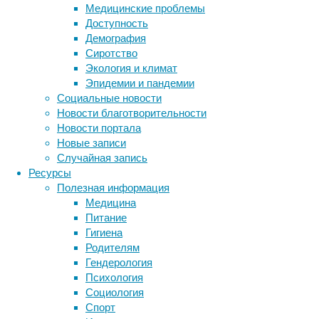
поверхн
Медицинские проблемы
микроор
Доступность
примерн
Демография
станови
Сиротство
кислоро
Экология и климат
(анаэро
Эпидемии и пандемии
прозрач
Социальные новости
Новости благотворительности
Кариес 
Новости портала
девитал
Новые записи
Пародон
Случайная запись
десен, 
Ресурсы
гноетеч
Полезная информация
делает 
Медицина
сердца)
Питание
запаха 
Гигиена
Родителям
Пародон
Гендерология
потихон
Психология
лавиноо
Социология
раствор
Спорт
протез 