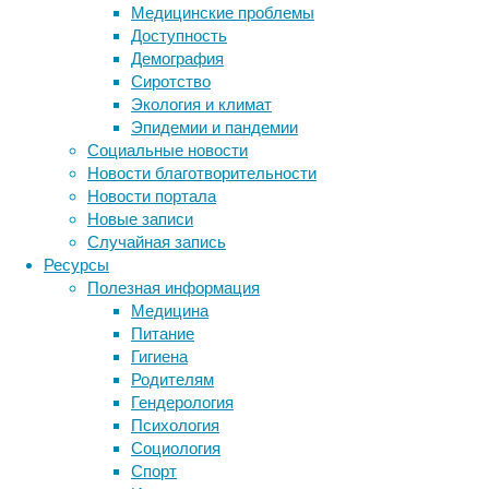
Медицинские проблемы
возможн
Доступность
выше).
Демография
Сиротство
По данн
Экология и климат
содержа
Эпидемии и пандемии
костях 
Социальные новости
показат
Новости благотворительности
сравнив
Новости портала
всех «
Новые записи
уровень
Случайная запись
заболев
Ресурсы
мертвор
Полезная информация
снижени
Медицина
Исследо
Питание
2010 го
Гигиена
Риме. В
Родителям
у одног
Гендерология
Психология
Шон Ско
Социология
«общери
Спорт
загрязн