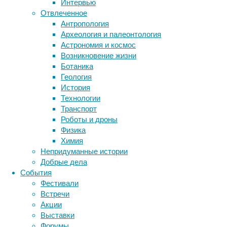
Интервью
исключе
Отвлеченное
Но, есл
Антропология
торфяни
Археология и палеонтология
свинца 
Астрономия и космос
где ты 
Возникновение жизни
угодно!
Ботаника
Геология
Вместе 
История
использ
Технологии
Наприме
Транспорт
сельски
Роботы и дроны
поколен
Физика
исследо
Химия
Вопрос 
Непридуманные истории
Римской
Добрые дела
коллег 
События
ясно св
Фестивали
человек
Встречи
Акции
Выставки
Форумы