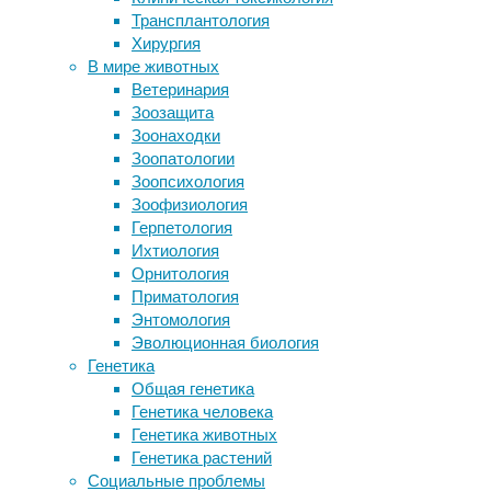
ацетат 
Трансплантология
вызвал алопецию у некоторых
много л
Хирургия
женщин
привело
В мире животных
В исчезновении неандертальцев
ли импе
Ветеринария
«виноват» размер мозжечка
гибели 
Зоозащита
Большое депрессивное
Новая 
Зоонаходки
расстройство и дисфункция
крайней
Зоопатологии
иммунной системы
Исслед
Зоопсихология
Генетики разобрались в любви коал
содержа
Зоофизиология
к ядовитым листьям эвкалипта
из Лонд
Герпетология
некропо
Ихтиология
Орнитология
Приматология
Сл
Энтомология
Эволюционная биология
Шон Ско
Генетика
в Мадис
Общая генетика
свинца 
Генетика человека
грамм, 
Генетика животных
железно
Генетика растений
микрогр
Социальные проблемы
века со