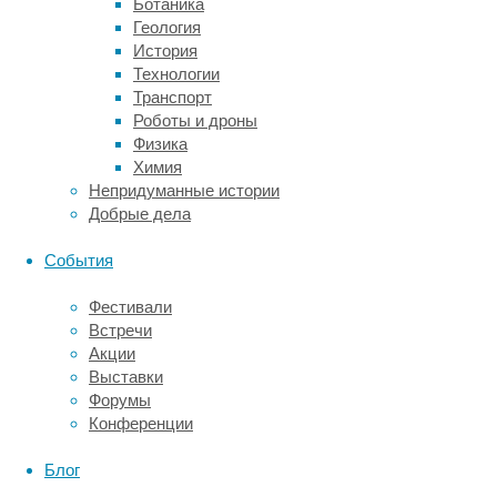
Ботаника
водоемов.
Геология
История
Ученые
Технологии
из
Транспорт
Великобритании,
Роботы и дроны
Германии
Физика
и
Химия
США
Непридуманные истории
провели
Добрые дела
эксперимент
в
События
центральной
части
Фестивали
Тихого
Встречи
океана,
Акции
известной
Выставки
как
Форумы
зона
Конференции
Кларион-
Клиппертон
Блог
(между
одноименными