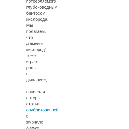
потребляемого
глубоководным
бентосом
кислорода.
Мы
полагаем,
что
„темный
кислород“
тоже
играет
роль
в
дыхании»,
—
написали
авторы
статьи,
опубликованной
в
журнале
Nature