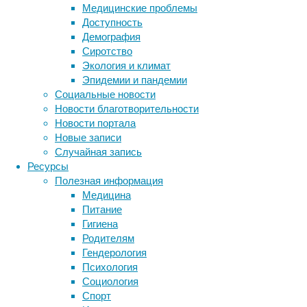
Медицинские проблемы
они
Доступность
опасаются,
Демография
что
Сиротство
разработка
Экология и климат
этих
Эпидемии и пандемии
месторождений
Социальные новости
может
Новости благотворительности
нарушить
Новости портала
сложившиеся
Новые записи
экосистемы.
Случайная запись
Ресурсы
Полезная информация
Медицина
Питание
Гигиена
Родителям
Гендерология
Психология
Глубоководные
Социология
части
Спорт
Мирового