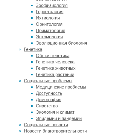
сообществам,
Зоофизиология
опасаются
Герпетология
ученые.
Ихтиология
Орнитология
Аэробные
Приматология
организмы
Энтомология
берут
Эволюционная биология
кислород
Генетика
для
Общая генетика
дыхания
Генетика человека
из
Генетика животных
донных
Генетика растений
отложений.
Социальные проблемы
Важно
Медицинские проблемы
знать,
Доступность
сколько
Демография
им
Сиротство
требуется,
Экология и климат
чтобы
Эпидемии и пандемии
понять
Социальные новости
весь
Новости благотворительности
круговорот