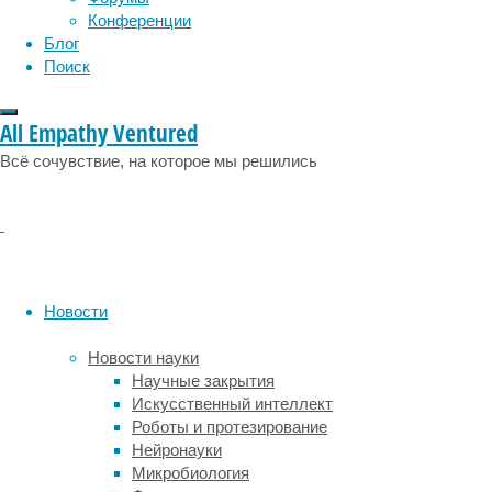
редкоземельных
Конференции
элементов.
Блог
Их
Поиск
давно
изучают
All Empathy Ventured
и
разведывают,
Всё сочувствие, на которое мы решились
а
добывающие
компании
предлагают
проекты
по
Новости
разработке
месторождений.
Новости науки
Но
Научные закрытия
пока
Искусственный интеллект
это
Роботы и протезирование
очень
Нейронауки
сложно
Микробиология
и