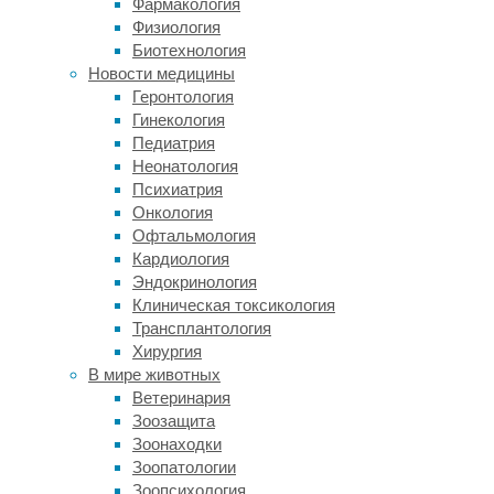
Фармакология
дорого.
Физиология
Железомарганцевые
Биотехнология
конкреции
Новости медицины
в
Геронтология
большом
Гинекология
количестве
Педиатрия
рассыпаны
Неонатология
по
Психиатрия
океанскому
Онкология
дну,
Офтальмология
начиная
Кардиология
с
Эндокринология
глубины
Клиническая токсикология
несколько
Трансплантология
сот
Хирургия
метров.
В мире животных
Их
Ветеринария
сбор
Зоозащита
серьезно
Зоонаходки
навредит
Зоопатологии
местным
Зоопсихология