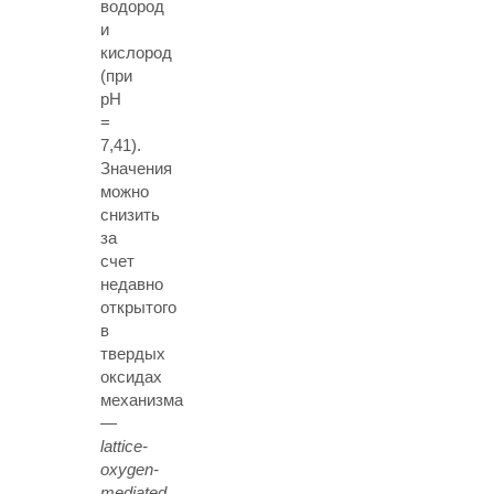
водород
и
кислород
(при
pH
=
7,41).
Значения
можно
снизить
за
счет
недавно
открытого
в
твердых
оксидах
механизма
—
lattice-
oxygen-
mediated