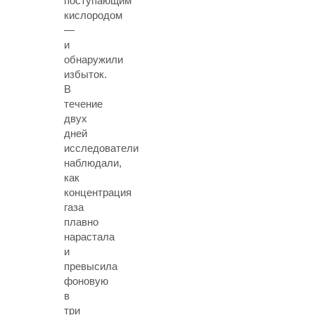
поступающим
кислородом
—
и
обнаружили
избыток.
В
течение
двух
дней
исследователи
наблюдали,
как
концентрация
газа
плавно
нарастала
и
превысила
фоновую
в
три