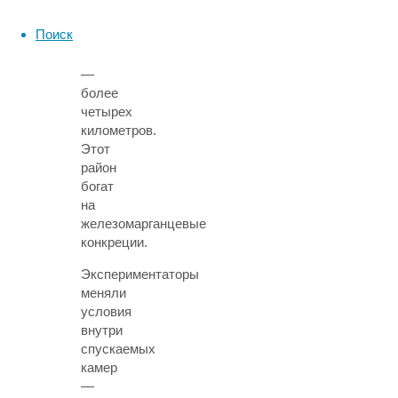
разломами).
Поиск
Глубина
там
—
более
четырех
километров.
Этот
район
богат
на
железомарганцевые
конкреции.
Экспериментаторы
меняли
условия
внутри
спускаемых
камер
—