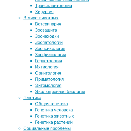
геохимия
,
Трансплантология
Кишечные бактерии защитили
экология
Хирургия
мышей от радиации
В мире животных
Материнская забота влияет на гены
Исследуя
Ветеринария
детей
глубоководные
Зоозащита
Стиль воспитания в детстве повлиял
сообщества
Зоонаходки
на отношение взрослых людей к
в
Зоопатологии
своим собакам
районе
Зоопсихология
Гепатит: бомба замедленного
Тихого
Зоофизиология
действия
океана,
Герпетология
богатом
Ихтиология
железомарганцевыми
Следите за новостями
Орнитология
конкрециями,
Приматология
ученые
Энтомология
из
Эволюционная биология
Великобритании
Генетика
неожиданно
Общая генетика
обнаружили
Генетика человека
новый
Генетика животных
источник
Генетика растений
кислорода.
Социальные проблемы
Теперь