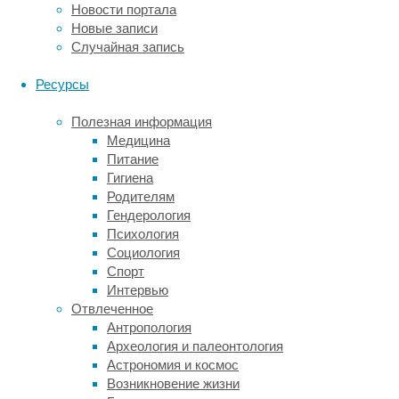
Новости портала
жизни
Новые записи
в
Случайная запись
морских
системах.
Ресурсы
Для
этого
Полезная информация
используют
Медицина
бентосные
Питание
спускаемые
Гигиена
системы.
Родителям
Бентос
Гендерология
—
Психология
масса
Социология
организмов,
Спорт
которые
Интервью
обитают
Отвлеченное
в
Антропология
грунте
Археология и палеонтология
или
Астрономия и космос
на
Возникновение жизни
дне