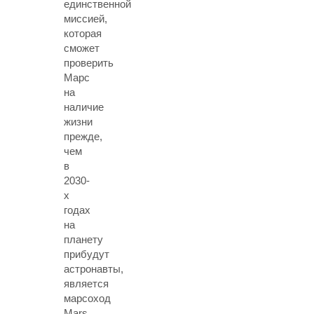
единственной
миссией,
которая
сможет
проверить
Марс
на
наличие
жизни
прежде,
чем
в
2030-
х
годах
на
планету
прибудут
астронавты,
является
марсоход
Mars