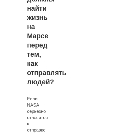
найти
жизнь
на
Марсе
перед
тем,
как
отправлять
людей?
Если
NASA
серьезно
относится
к
отправке