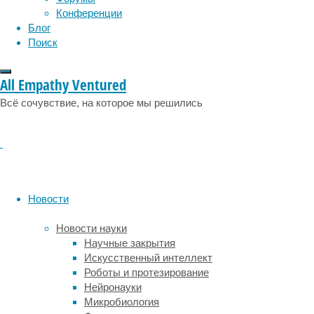
Конференции
шанс.
Блог
Поиск
All Empathy Ventured
Всё сочувствие, на которое мы решились
Возможно,
Новости
где-
то
Новости науки
на
Научные закрытия
Марсе
Искусственный интеллект
прячутся
Роботы и протезирование
одноклеточные
Нейронауки
организмы.
Микробиология