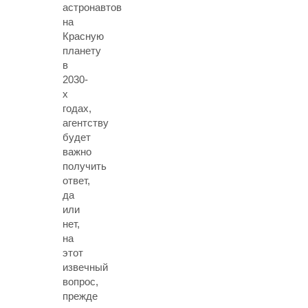
астронавтов
на
Красную
планету
в
2030-
х
годах,
агентству
будет
важно
получить
ответ,
да
или
нет,
на
этот
извечный
вопрос,
прежде