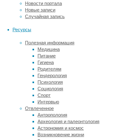
чтобы
Новости портала
войти
Новые записи
во
Случайная запись
влажные
и
Ресурсы
теплые
«особые
Полезная информация
области»,
Медицина
где
Питание
вероятнее
Гигиена
всего
Родителям
могла
Гендерология
бы
Психология
пустить
Социология
корни
Спорт
жизнь.
Интервью
«Особые
Отвлеченное
области»
Антропология
определяются
Археология и палеонтология
Международным
Астрономия и космос
советом
Возникновение жизни
по