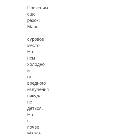
Проясним
еще
разок:
Марс
—
суровое
место.
На
нем
холодно
и
от
вредного
излучения
никуда
не
деться.
Но
в
почве
Марса