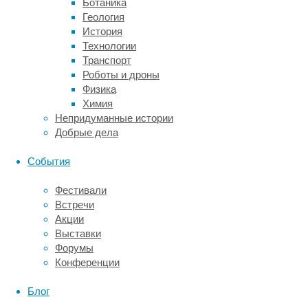
Ботаника
науке
Геология
Комитета
История
по
Технологии
исследованию
Транспорт
космического
Роботы и дроны
пространства
Физика
в
Химия
соответствии
Непридуманные истории
с
Добрые дела
их
политикой
События
планетарной
защиты.
Фестивали
Логика
Встречи
в
Акции
том,
Выставки
если
Форумы
мы
Конференции
пошлем
грязный
Блог
космический