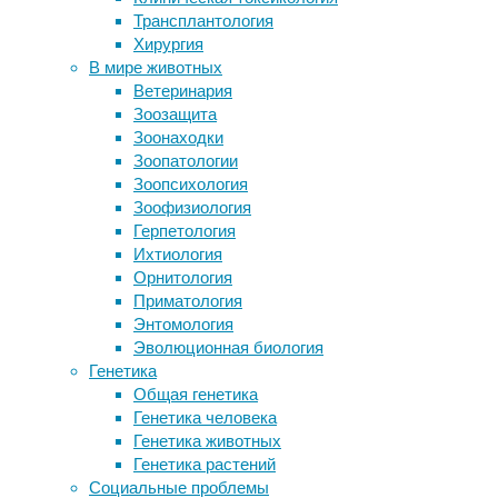
тем,
Трансплантология
Домашний питомец без жестокости:
Хирургия
как
почему «купить» — значит убить, а
В мире животных
«взять из приюта» — спасти
отправлять
Ветеринария
Два компонента кофе защитили
Зоозащита
людей?
нейроны при болезни Паркинсона
Зоонаходки
Противораковая «вакцина»
Зоопатологии
уничтожает опухоль вместе с
17/04/2017,
Зоопсихология
метастазами
14:29
Зоофизиология
По-неандертальски больно
08/02/2019
Герпетология
биология
,
Ихтиология
знания
,
Следите за новостями
Орнитология
исследования
,
Приматология
космос
,
Энтомология
наука
,
Эволюционная биология
отвлеченное
Генетика
Общая генетика
На
Генетика человека
Марсе
Генетика животных
есть
Генетика растений
вода.
Социальные проблемы
Не