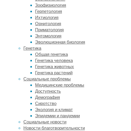
за
Зоофизиология
водой».
Герпетология
Ихтиология
Проблема
Орнитология
в
Приматология
том,
Энтомология
что
Эволюционная биология
большинство
Генетика
космических
Общая генетика
аппаратов
Генетика человека
на
Генетика животных
Марсе
Генетика растений
не
Социальные проблемы
могут
Медицинские проблемы
«следовать
Доступность
за
Демография
водой»,
Сиротство
поскольку
Экология и климат
они
Эпидемии и пандемии
недостаточно
Социальные новости
чистые,
Новости благотворительности