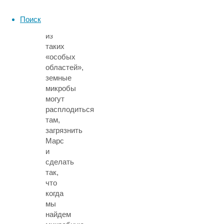
аппарат
в
Поиск
одну
из
таких
«особых
областей»,
земные
микробы
могут
расплодиться
там,
загрязнить
Марс
и
сделать
так,
что
когда
мы
найдем