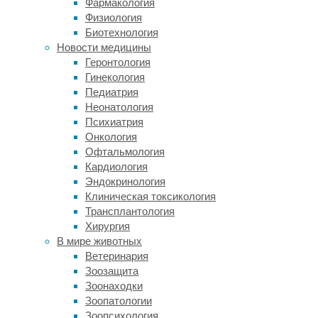
Если
Фармакология
мы
Физиология
хотим
Биотехнология
их
Новости медицины
найти,
Геронтология
нам
Гинекология
нужно
Педиатрия
поискать
Неонатология
в
Психиатрия
тех
Онкология
местах,
Офтальмология
где
Кардиология
они,
Эндокринология
вероятнее
Клиническая токсикология
всего,
Трансплантология
будут.
Хирургия
По
В мире животных
словам
Ветеринария
NASA,
Зоозащита
нам
Зоонаходки
нужно
Зоопатологии
«следовать
Зоопсихология