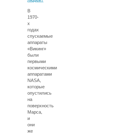
В
1970-
х
годах
спускаемые
аппараты
«Викинг»
были
первыми
космическими
аппаратами
NASA,
которые
опустились
на
поверхность
Марса,
и
они
же