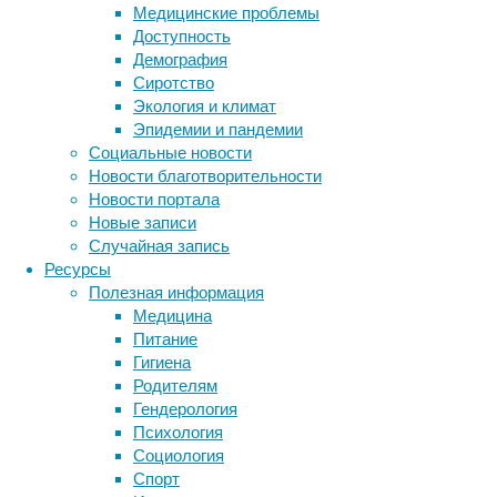
Медицинские проблемы
просто
Доступность
лед
Демография
или
Сиротство
снег,
Экология и климат
а
Эпидемии и пандемии
жидкая,
Социальные новости
текущая
Новости благотворительности
вода.
Новости портала
Она
Новые записи
соленая
Случайная запись
и
Ресурсы
скудная,
Полезная информация
но
Медицина
все
Питание
еще
Гигиена
остается
Родителям
одним
Гендерология
их
Психология
основных
Социология
ингредиентов,
Спорт
необходимых