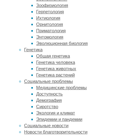
которым
Зоофизиология
гребневик
Герпетология
обосновался
Ихтиология
в
Орнитология
Черном
Приматология
море)
Энтомология
или
Эволюционная биология
деревянными
Генетика
ящиками
Общая генетика
для
Генетика человека
грузов
Генетика животных
(так
Генетика растений
распространились
Социальные проблемы
азиатский
Медицинские проблемы
усач
Доступность
и
Демография
ясеневая
Сиротство
изумрудная
Экология и климат
узкотелая
Эпидемии и пандемии
златка),
Социальные новости
так
Новости благотворительности