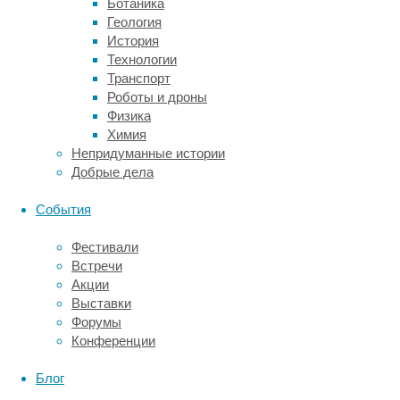
Ботаника
новом
Геология
месте
История
инвазивные
Технологии
виды
Транспорт
полностью
Роботы и дроны
или
Физика
почти
Химия
полностью
Непридуманные истории
вытесняют
Добрые дела
естественных
конкурентов.
События
Тим
Фестивали
Блэкберн
Встречи
(Tim
Акции
Blackburn)
Выставки
из
Форумы
Университетского
Конференции
колледжа
Лондона
Блог
и