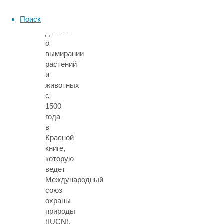
его
коллеги
Поиск
проанализировали
данные
о
вымирании
растений
и
животных
с
1500
года
в
Красной
книге,
которую
ведет
Международный
союз
охраны
природы
(IUCN).