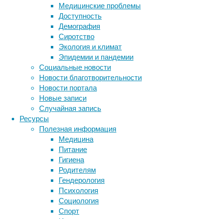
Медицинские проблемы
126
Доступность
из
Демография
935
Сиротство
(или
Экология и климат
13
Эпидемии и пандемии
процентов)
Социальные новости
всех
Новости благотворительности
случаев
Новости портала
вымирания
Новые записи
растений
Случайная запись
и
Ресурсы
животных,
Полезная информация
зафиксированных
Медицина
с
Питание
1500
Гигиена
года,
Родителям
подсчитали
Гендерология
авторы
Психология
статьи
Социология
в
Спорт
журнале