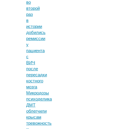
во
второй
раз
в
истории
добились
ремиссии
у
пациента
с
ВИЧ
после
пересадки
костного
мозга
Микродозы
психоделика
ДМТ
облегчили
крысам
тревожность