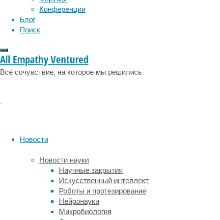
инвазивные
эмоции
эпидемия
этология
Конференции
виды
Блог
стали
Поиск
по
крайней
мере
All Empathy Ventured
одной
Всё сочувствие, на которое мы решились
из
причин
вымирания,
что
делает
их
лидирующим
Новости
фактором
в
Новости науки
этом
Научные закрытия
процессе.
Искусственный интеллект
Роботы и протезирование
Инвазивные
Нейронауки
(также
Микробиология
употребляется