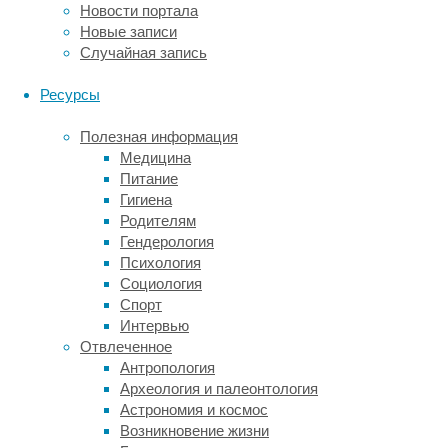
и
Новости портала
намеренно,
Новые записи
как,
Случайная запись
например,
это
Ресурсы
было
с
Полезная информация
мозамбикской
Медицина
тиляпией
Питание
Oreochromis
Гигиена
mossambicus
,
Родителям
популярным
Гендерология
в
Психология
аквакультуре
Социология
видом
Спорт
рыб,
Интервью
или
Отвлеченное
борщевиком
Антропология
Сосновского.
Археология и палеонтология
Очень
Астрономия и космос
часто
Возникновение жизни
в