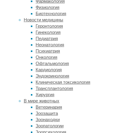
Фармакология
термин
Физиология
«инвазионные»)
Биотехнология
виды
Новости медицины
попадают
Геронтология
в
Гинекология
экосистемы
Педиатрия
в
Неонатология
результате
Психиатрия
деятельности
Онкология
человека:
Офтальмология
это
Кардиология
может
Эндокринология
происходить
Клиническая токсикология
как
Трансплантология
случайно,
Хирургия
например,
В мире животных
с
Ветеринария
балластными
Зоозащита
водами
Зоонаходки
судов
Зоопатологии
(благодаря
Зоопсихология