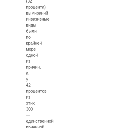
(32
процента)
вымираний
инвазивные
виды
были
по
крайней
мере
одной
из
причин,
а
у
42
процентов
из
этих
300
—
единственной
причиной.