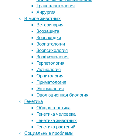
лет
Трансплантология
последние
отключили им это умение
Хирургия
Динозавры-низкорослики
500
В мире животных
Транскраниальная стимуляция
Ветеринария
лет
постоянным током – вред под маской
Зоозащита
пользы?
Зоонаходки
Уязвимость мальчиков к
05/03/2019,
Зоопатологии
неврологическим расстройствам
20:28
Зоопсихология
объяснили эпигенетикой
02/03/2024
Зоофизиология
Ученые синтезировали аналог ЛСД
биология
,
Герпетология
для лечения шизофрении
ботаника
,
Ихтиология
вымирание
,
Орнитология
животные
,
Следите за новостями
Приматология
инвазивные
Энтомология
виды
,
Эволюционная биология
экология
Генетика
Общая генетика
Инвазивные
Генетика человека
виды
Генетика животных
стали
Генетика растений
единственной
Социальные проблемы
причиной