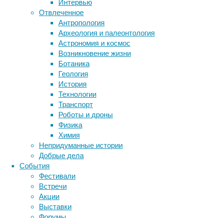
Интервью
предел 
Отвлеченное
вероятн
Антропология
меньше,
Археология и палеонтология
«Дальне
Астрономия и космос
заболев
Возникновение жизни
жизни, 
Ботаника
будущие
Геология
рассчит
История
столкну
Технологии
Транспорт
Исследо
Роботы и дроны
смысл с
Физика
увеличи
Химия
старост
Непридуманные истории
Добрые дела
Впрочем
События
и у дан
Фестивали
научны
Встречи
Но и им
Акции
очередн
Выставки
Форумы