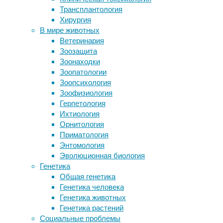
предпол
Трансплантология
Эмульсию научили бомбардировать
быть во
Хирургия
рак лекарствами
достигн
В мире животных
Как отучиться переедать?
Професс
Ветеринария
Обнаружен компонент материнского
его ком
Зоозащита
молока, способствующий
«Демогр
Зоонаходки
когнитивному развитию ребенка
текущее
Зоопатологии
Эффект антидепрессантов усилили
закончи
Зоопсихология
пищевыми добавками
свидете
Зоофизиология
годы».
Герпетология
Ихтиология
В своей
Орнитология
продолж
Приматология
которая
Энтомология
Mortalit
Эволюционная биология
снижени
Генетика
которые
Общая генетика
Таким о
Генетика человека
Генетика животных
Но зате
Генетика растений
возраст
Социальные проблемы
независ