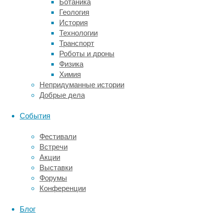
Ботаника
отцовская
Геология
депрессия
История
в
Технологии
первый
Транспорт
год
Роботы и дроны
после
Физика
рождения
Химия
ребенка
Непридуманные истории
была
Добрые дела
связана
с
События
увеличением
риска
Фестивали
нарушений
Встречи
в
Акции
поведении
Выставки
у
Форумы
детей
Конференции
спустя
три
Блог
с