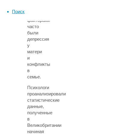
половиной
года.
Поиск
Сопутствующими
факторами
часто
были
депрессия
у
матери
и
конфликты
в
семье.
Психологи
проанализировали
статистические
данные,
полученные
в
Великобритании
начиная