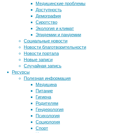
Медицинские проблемы
ребенка,
Доступность
может
Демография
иметь
Сиротство
влияние
Экология и климат
на
Эпидемии и пандемии
психологическое
Социальные новости
состояние
Новости благотворительности
ребенка
Новости портала
даже
Новые записи
спустя
Случайная запись
восемнадцать
Ресурсы
лет.
Полезная информация
Отцовская
Медицина
депрессия
Питание
повлияла
Гигиена
на
Родителям
выросших
Гендерология
дочерей,
Психология
но
Социология
не
Спорт
на