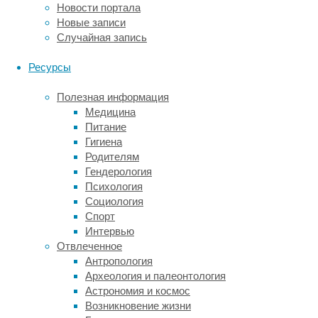
Новости портала
Лондоне
Новые записи
со
Случайная запись
своими
коллегами
Ресурсы
из
Великобритании
Полезная информация
решили
Медицина
изучить
Питание
связь
Гигиена
между
Родителям
депрессиями
Гендерология
у
Психология
отцов
Социология
и
Спорт
подросших
Интервью
детей.
Отвлеченное
В
Антропология
более
Археология и палеонтология
раннем
Астрономия и космос
исследовании
Возникновение жизни
авторов,