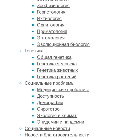
и
Зоофизиология
в
Герпетология
два
Ихтиология
раза
Орнитология
чаще
Приматология
встречается
Энтомология
у
Эволюционная биология
женщин,
Генетика
чем
Общая генетика
у
Генетика человека
мужчин.
Генетика животных
Генетика растений
Летиция
Социальные проблемы
Гутьеррес-
Медицинские проблемы
Гальве
Доступность
(
Leticia
Демография
Gutierrez-
Сиротство
Galve
)
Экология и климат
из
Эпидемии и пандемии
Центра
Социальные новости
Психиатрии
Новости благотворительности
в