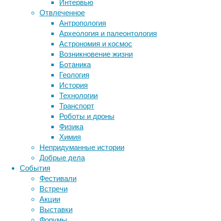
Интервью
сыновей,
Метки
Отвлеченное
говорится
биология
Антропология
в
бактерии
ДНК
Археология и палеонтология
исследовании,
биотехнология
вирусы
восприятие
Астрономия и космос
опубликованном
животные
генетика
дети
диагностика
Возникновение жизни
в
здоровье
знания
иммунитет
Ботаника
журнале
Геология
инфекции
инструменты и методы
JAMA
История
Psychiatry
.
исследования
климат
когнитивистика
Технологии
медицина
Транспорт
метаболизм
лекарства
Роботы и дроны
мозг
Физика
неврология
наука
Химия
нейробиология
нейроновости
Непридуманные истории
нейрофизиология
общество
обучение
Добрые дела
питание
онкология
память
палеонтология
События
психология
поведение
психиатрия
Фестивали
Встречи
социология
социальные проблемы
сон
Акции
физиология
эволюция
Клиническая
экология
Выставки
депрессия,
эмоции
эпидемия
этология
Форумы