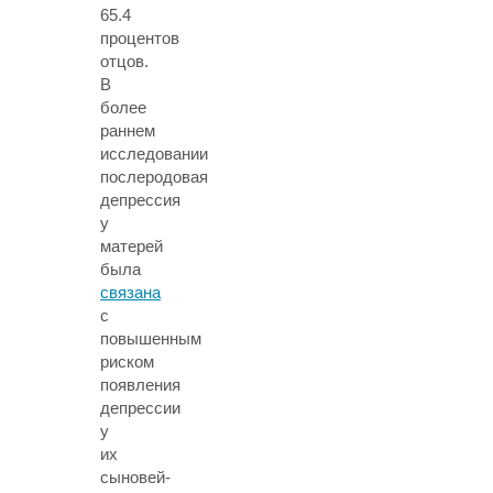
65.4
процентов
отцов.
В
более
раннем
исследовании
послеродовая
депрессия
у
матерей
была
связана
с
повышенным
риском
появления
депрессии
у
их
сыновей-