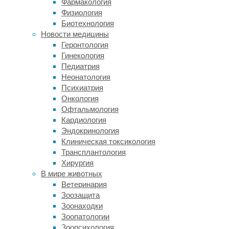
Фармакология
а
Физиология
в
Биотехнология
России
Новости медицины
же
Геронтология
заболеваемость
Гинекология
еще
Педиатрия
выше
,
Неонатология
на
Психиатрия
уровне
Онкология
около
Офтальмология
пяти
Кардиология
с
Эндокринология
половиной
Клиническая токсикология
процентов
Трансплантология
населения.
Хирургия
Заболеваемость
В мире животных
увеличивается
Ветеринария
после
Зоозащита
наступления
Зоонаходки
половой
Зоопатологии
зрелости,
Зоопсихология