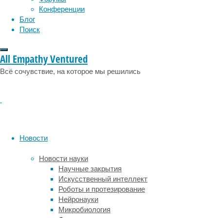
или
Конференции
большое
Блог
депрессивное
Поиск
расстройство
,
—
одно
All Empathy Ventured
из
Всё сочувствие, на которое мы решились
самых
частых
психических
заболеваний.
По
оценкам
ВОЗ
Новости
от
депрессии
Новости науки
страдает
Научные закрытия
около
Искусственный интеллект
пяти
Роботы и протезирование
процентов
Нейронауки
населения
Микробиология
Земли,