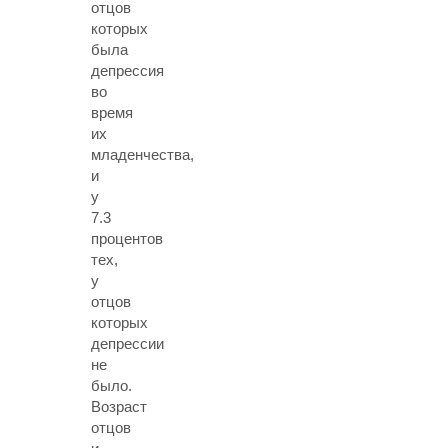
отцов
которых
была
депрессия
во
время
их
младенчества,
и
у
7.3
процентов
тех,
у
отцов
которых
депрессии
не
было.
Возраст
отцов