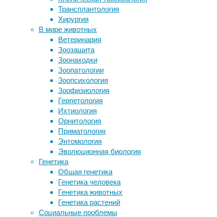
Трансплантология
уложить без ошибок
27/12/2018,
Хирургия
МРТ покажет склонность к
16:37
В мире животных
случайному сексу
08/12/2023
Ветеринария
Приложение для смартфона поможет
депрессия
,
Зоозащита
слепым распознать эмоции
дети
,
Зоонаходки
собеседника
исследования
,
Зоопатологии
Самые смертельные дни в году
отношения
,
Зоопсихология
Коррекция искривления формы ног:
психиатрия
,
Зоофизиология
рассматриваем шаги преображения
психология
Герпетология
Ихтиология
Депрессия
Следите за новостями
Орнитология
у
Приматология
отцов,
Энтомология
возникающая
Эволюционная биология
в
Генетика
первые
Общая генетика
недели
Генетика человека
и
Генетика животных
месяцы
Генетика растений
после
Социальные проблемы
рождения