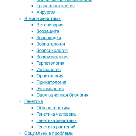
исследо
Трансплантология
«виноваты» бактерии кишечника
содержа
Хирургия
5 мифов о жевательной резинке
воздейс
В мире животных
Кортизоловое старение шимпанзе
некотор
Ветеринария
оказалось похожим на человеческое
Зоозащита
Шарфы и футболки почти не
Чтобы п
Зоонаходки
защищают от коронавируса
ольфакт
Зоопатологии
которые
Зоопсихология
этого с
Зоофизиология
родител
Герпетология
Ихтиология
Как отм
Орнитология
диметил
Приматология
Затем 
Энтомология
капусты
Эволюционная биология
Генетика
Авторы 
Общая генетика
участни
Генетика человека
сульфок
Генетика животных
слюне 
Генетика растений
Agricult
Социальные проблемы