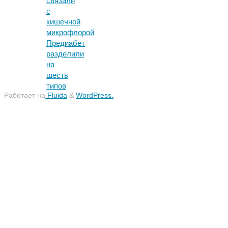
связали
с
кишечной
микрофлорой
Предиабет
разделили
на
шесть
типов
Работает на
Fluida
&
WordPress.