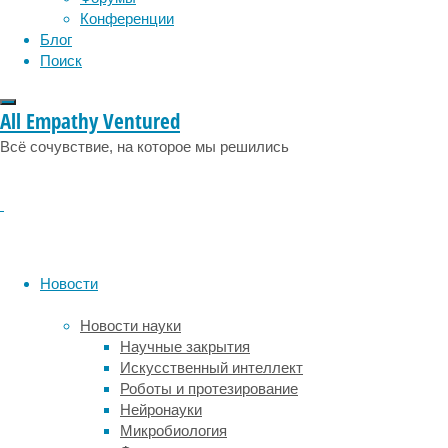
антител.
Конференции
Эти
Блог
антитела
Поиск
способны
связываться
с
All Empathy Ventured
патологическим
Всё сочувствие, на которое мы решились
белком
амилоидом,
и
способствовать
его
выведению
из
Новости
нервной
ткани.
Новости науки
Амилоид
Научные закрытия
считается
Искусственный интеллект
одной
Роботы и протезирование
из
Нейронауки
причин
Микробиология
болезни