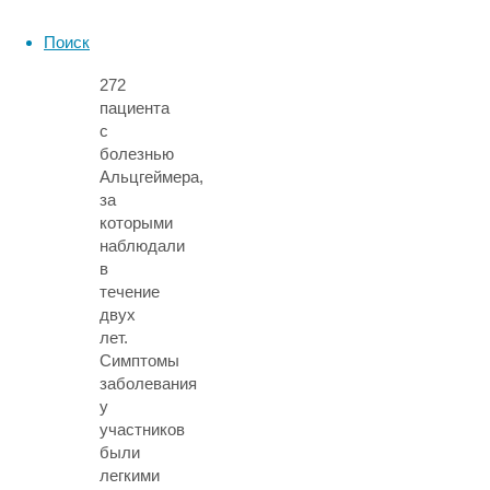
исследовании
приняли
Поиск
участие
272
пациента
с
болезнью
Альцгеймера,
за
которыми
наблюдали
в
течение
двух
лет.
Симптомы
заболевания
у
участников
были
легкими