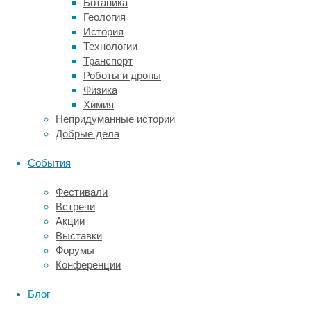
Ботаника
–
Геология
изучение
История
эффективности
Технологии
на
Транспорт
большом
Роботы и дроны
количестве
Физика
участников.
Химия
Эти
Непридуманные истории
исследования
Добрые дела
каждый
раз
События
завершались
неудачей.
Фестивали
Встречи
Что
Акции
Выставки
показало
Форумы
исследование
Конференции
Блог
В