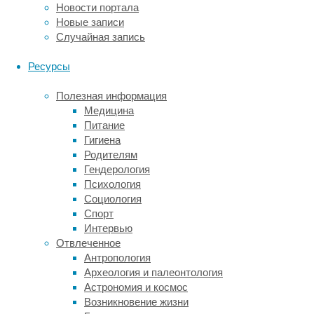
исследованиях
Новости портала
таких
Новые записи
препаратов
Случайная запись
вторую
фазу
Ресурсы
пропускали.
После
Полезная информация
первой
Медицина
фазы
Питание
(она
Гигиена
демонстрирует
Родителям
безопасность
Гендерология
лекарства
Психология
на
Социология
небольшой
Спорт
группе
Интервью
людей)
Отвлеченное
сразу
Антропология
начинались
Археология и палеонтология
исследования
Астрономия и космос
третьей
Возникновение жизни
фазы