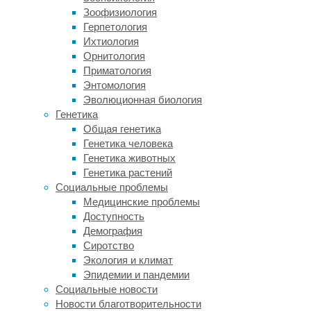
лекарств
Зоофизиология
против
Герпетология
этого
Ихтиология
заболевания,
Орнитология
указывает
Приматология
The
Энтомология
New
Эволюционная биология
York
Генетика
Times.
Общая генетика
На
Генетика человека
этом
Генетика животных
этапе
Генетика растений
эффективность
Социальные проблемы
лекарства
Медицинские проблемы
проверяют
Доступность
на
Демография
небольшой
Сиротство
группе
Экология и климат
пациентов.
Эпидемии и пандемии
Ранее
Социальные новости
в
Новости благотворительности