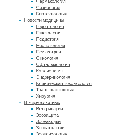
Фармакология
Альцгеймера.
Физиология
Биотехнология
Новый
Новости медицины
препарат
Геронтология
от
Гинекология
болезни
Педиатрия
Альцгеймера
Неонатология
впервые
Психиатрия
продемонстрировал
Онкология
обнадеживающий
Офтальмология
результат
Кардиология
в
Эндокринология
настолько
Клиническая токсикология
крупном
Трансплантология
исследовании.
Хирургия
Это
В мире животных
первое
Ветеринария
испытание
Зоозащита
второй
Зоонаходки
фазы
Зоопатологии
для
Зоопсихология