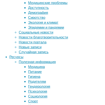
на
Медицинские проблемы
сайте
Доступность
производителя
Демография
лекарства,
Сиротство
компании
Экология и климат
Eli
Эпидемии и пандемии
Lilly.
Социальные новости
Новости благотворительности
Новости портала
Новые записи
Случайная запись
Ресурсы
Полезная информация
Медицина
Питание
В
Гигиена
настоящее
Родителям
время
Гендерология
данные
Психология
исследования
Социология
не
Спорт
опубликованы