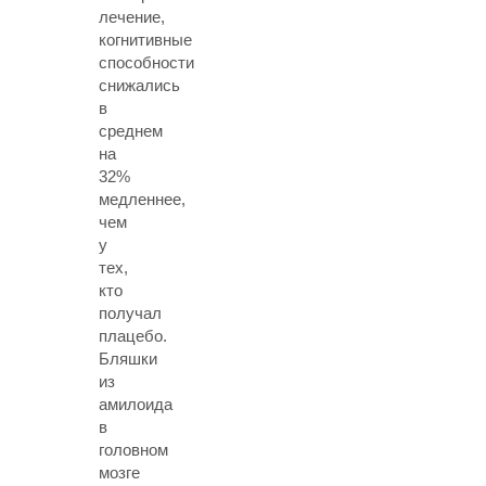
лечение,
когнитивные
способности
снижались
в
среднем
на
32%
медленнее,
чем
у
тех,
кто
получал
плацебо.
Бляшки
из
амилоида
в
головном
мозге