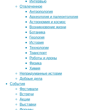
Интервью
в
Метки
Отвлеченное
научном
биология
Антропология
журнале
бактерии
ДНК
Археология и палеонтология
и
биотехнология
вирусы
восприятие
Астрономия и космос
не
животные
генетика
дети
диагностика
Возникновение жизни
прошли
здоровье
знания
иммунитет
Ботаника
рецензирования
Геология
инфекции
инструменты и методы
другими
История
учеными.
исследования
климат
когнитивистика
Технологии
медицина
Транспорт
Самый
метаболизм
лекарства
Роботы и дроны
мозг
Физика
успешный
неврология
наука
Химия
нейробиология
нейроновости
препарат
Непридуманные истории
нейрофизиология
общество
обучение
Добрые дела
питание
онкология
память
палеонтология
События
Донанемаб
психология
поведение
психиатрия
Фестивали
относится
Встречи
социология
социальные проблемы
сон
к
Акции
физиология
эволюция
экология
классу
Выставки
моноклональных
эмоции
эпидемия
этология
Форумы