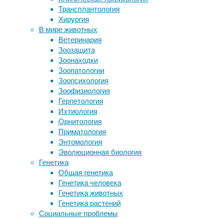
Альцгеймера
,
Трансплантология
Ученые поставили диагноз
исследования
,
Хирургия
стотысячелетнему человеку
лекарство
,
В мире животных
Британская фармкомпания FabRx
медицина
,
Ветеринария
разработала 3D-принтер для печати
профилактика
Зоозащита
лекарств на дому
Зоонаходки
«Здоровое» питание оказалось
Препарат
Зоопатологии
вредным для окружающей среды
донанемаб
Зоопсихология
Модифицированные лимфоциты
может
Зоофизиология
уничтожают стареющие клетки
замедлять
Герпетология
прогрессирование
Ихтиология
Следите за новостями
болезни
Орнитология
Альцгеймера.
Приматология
Это
Энтомология
показало
Эволюционная биология
небольшое
Генетика
исследование,
Общая генетика
отчет
Генетика человека
о
Генетика животных
котором
Генетика растений
опубликован
Социальные проблемы