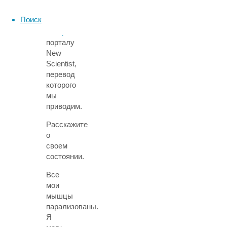
дать
Поиск
небольшое
интервью
порталу
New
Scientist,
перевод
которого
мы
приводим.
Расскажите
о
своем
состоянии.
Все
мои
мышцы
парализованы.
Я