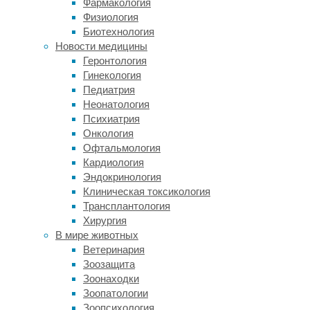
Фармакология
состояние
Физиология
описывается
Биотехнология
термином
Новости медицины
«синдром
Геронтология
запертой
Гинекология
в
Педиатрия
теле»:
Неонатология
единственное
Психиатрия
движение,
Онкология
которое
Офтальмология
она
Кардиология
может
Эндокринология
выполнить
Клиническая токсикология
–
Трансплантология
это
Хирургия
движение
В мире животных
глаз,
Ветеринария
даже
Зоозащита
дыхание
Зоонаходки
обеспечивается
Зоопатологии
аппаратом
Зоопсихология