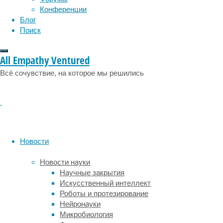
которая
Конференции
проходила
Блог
в
Поиск
Сан-
Диего.
All Empathy Ventured
Пациентка,
Всё сочувствие, на которое мы решились
имя
которой
не
сообщается
(только
инициалы
–
Новости
НВ)
находится
Новости науки
на
Научные закрытия
последней
Искусственный интеллект
стадии
Роботы и протезирование
БАС,
Нейронауки
и
Микробиология
ее