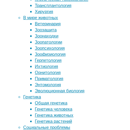
доступность
,
Трансплантология
волноваться об их здоровье
изобретения
,
Хирургия
Грустное кино облегчает боль
инструменты
В мире животных
Молодой Марс мог покрывать океан
и
Ветеринария
глубиной до километра
методы
,
Зоозащита
FDA одобрило препарат для
нейроинтерфейсы
,
Зоонаходки
профилактики мигрени у взрослых
нейроновости
,
Зоопатологии
«Повелитель» эпигенетических
помощь
,
Зоопсихология
часов нейронов
реабилитация
Зоофизиология
Герпетология
Нейробиологи
Следите за новостями
Ихтиология
из
Орнитология
Медицинского
Приматология
центра
Энтомология
Утрехтского
Эволюционная биология
университета
Генетика
представили
Общая генетика
первый
Генетика человека
в
Генетика животных
мире
Генетика растений
интерфейс
Социальные проблемы
«мозг-