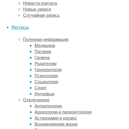
Новости портала
откуда
Новые записи
поступают
Случайная запись
в
мозг.
Ресурсы
Важно,
что
Полезная информация
этот
Медицина
интерфейс
Питание
сейчас
Гигиена
не
Родителям
требует
Гендерология
постоянного
Психология
контроля.
Социология
Спорт
Благодаря
Интервью
этому
Отвлеченное
интерфейсу
Антропология
НВ
Археология и палеонтология
смогла
Астрономия и космос
сыграть
Возникновение жизни
в