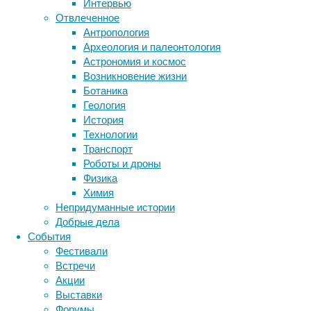
Интервью
биология
Отвлеченное
бактерии
ДНК
Антропология
биотехнология
вирусы
восприятие
Археология и палеонтология
животные
генетика
дети
Устройство,
диагностика
Астрономия и космос
облегчающее
здоровье
знания
иммунитет
Возникновение жизни
жизнь
Ботаника
инфекции
инструменты и методы
пациентке
Геология
исследования
на
климат
когнитивистика
История
поздних
медицина
Технологии
стадиях
метаболизм
лекарства
Транспорт
бокового
мозг
Роботы и дроны
неврология
наука
амиотрофического
Физика
нейробиология
нейроновости
склероза
Химия
нейрофизиология
было
общество
обучение
Непридуманные истории
представлено
питание
онкология
память
палеонтология
Добрые дела
на
психология
поведение
психиатрия
События
ежегодной
Фестивали
социология
социальные проблемы
сон
конференции
Встречи
физиология
эволюция
экология
Society
Акции
эмоции
эпидемия
for
этология
Выставки
Neuroscience,
Форумы