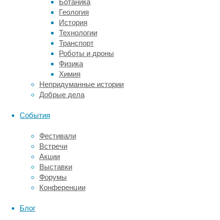
Ботаника
простые
Геология
компьютерные
История
игры
Технологии
(типа
Транспорт
пинг-
Роботы и дроны
понга),
Физика
передавать
Химия
сообщения
Непридуманные истории
(правда,
Добрые дела
изначально
на
События
набор
своих
Фестивали
инициалов
Встречи
у
Акции
НВ
Выставки
ушло
Форумы
целых
Конференции
50
секунд)
Блог
и
даже