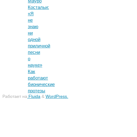
Мауро
Костальи:
«Я
не
знаю
ни
одной
приличной
песни
о
науке»
Как
работают
бионические
протезы
Работает на
Fluida
&
WordPress.