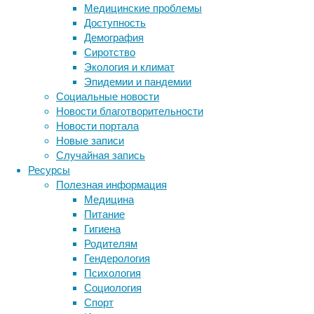
Медицинские проблемы
компьютер»,
Доступность
основанный
Демография
на
Сиротство
имплантированных
Экология и климат
электродах,
Эпидемии и пандемии
который
Социальные новости
предназначен
Новости благотворительности
для
Новости портала
домашнего
Новые записи
использования
Случайная запись
и
Ресурсы
не
Полезная информация
требует
Медицина
постоянного
Питание
контроля
Гигиена
медицинского
Родителям
персонала.
Гендерология
Психология
Социология
Спорт
Метки