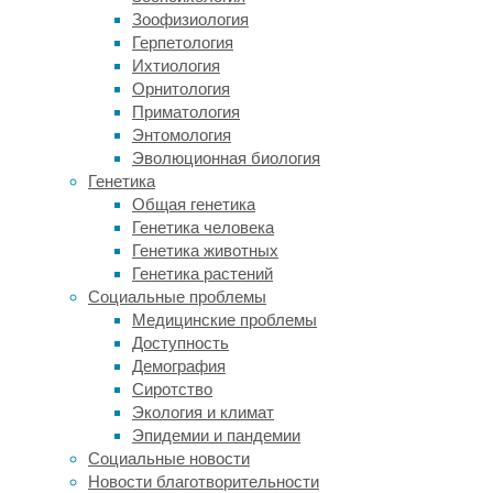
искусственной
Зоофизиология
вентиляции
Герпетология
лёгких.
Ихтиология
Орнитология
Команда,
Приматология
возглавляемая
Энтомология
Ником
Эволюционная биология
Рамзи,
Генетика
имплантировала
Общая генетика
НВ
Генетика человека
в
Генетика животных
мозг
Генетика растений
два
Социальные проблемы
электродных
Медицинские проблемы
чипа,
Доступность
сигналы
Демография
которых
Сиротство
идут
Экология и климат
в
Эпидемии и пандемии
имплант
Социальные новости
на
Новости благотворительности
груди,