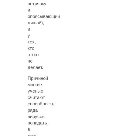
ветрянку
и
опоясывающий
лишай),
и
у
тех,
кто
этого
не
делает.
Причиной
многие
ученые
считают
способность
ряда
вирусов
попадать
в
мозг