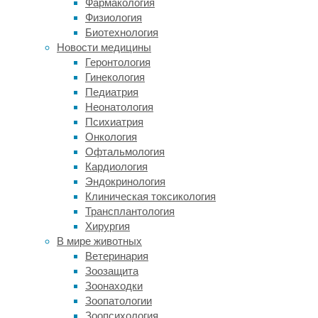
Фармакология
одних
Физиология
и
Биотехнология
тех
Новости медицины
же
Геронтология
половозрастных
Гинекология
когортах
Педиатрия
в
Неонатология
последние
Психиатрия
десятилетия
Онкология
растет,
Офтальмология
хотя
Кардиология
проверить
Эндокринология
это
Клиническая токсикология
непросто
Трансплантология
(диагностика
Хирургия
деменции
В мире животных
в
Ветеринария
прошлом
Зоозащита
веке
Зоонаходки
была
Зоопатологии
существенно
Зоопсихология