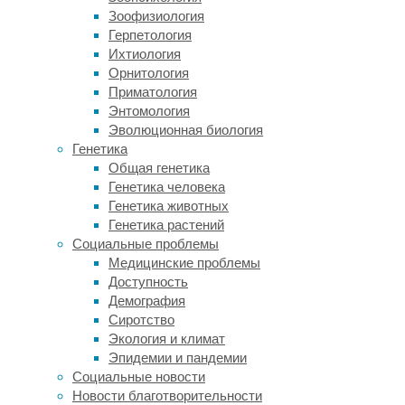
слабее).
Зоофизиология
Герпетология
Масштаб
Ихтиология
таких
Орнитология
заболеваний
Приматология
очень
Энтомология
велик:
Эволюционная биология
каждые
Генетика
три
Общая генетика
секунды
Генетика человека
на
Генетика животных
планете
Генетика растений
диагностируют
Социальные проблемы
еще
Медицинские проблемы
один
Доступность
случай
Демография
деменции.
Сиротство
Естественно,
Экология и климат
ученые
Эпидемии и пандемии
пытаются
Социальные новости
найти
Новости благотворительности
подходы