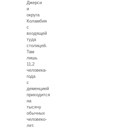
Джерси
и
округа
Коламбия
с
входящей
туда
столицей.
Там
лишь
11,2
человека-
года
с
деменцией
приходится
на
тысячу
обычных
человеко-
лет.