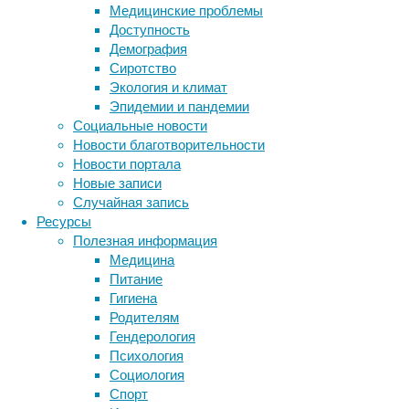
Медицинские проблемы
дело
Доступность
вряд
Демография
ли
Сиротство
в
Экология и климат
наследственности:
Эпидемии и пандемии
картина
Социальные новости
с
Новости благотворительности
распределением
Новости портала
деменции
Новые записи
больше
Случайная запись
похожа
Ресурсы
на
Полезная информация
характерную
Медицина
для
Питание
инфекционных
Гигиена
заболеваний.
Родителям
Гендерология
Психология
Социология
Спорт
Метки