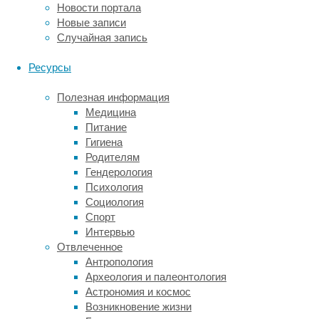
Новости портала
к
Новые записи
лечению
Случайная запись
или
хотя
Ресурсы
бы
к
Полезная информация
профилактике.
Медицина
Однако
Питание
это
Гигиена
не
Родителям
удается:
Гендерология
наиболее
Психология
популярные
Социология
гипотезы
Спорт
прошлого
Интервью
о
Отвлеченное
причинах
Антропология
болезни
Археология и палеонтология
не
Астрономия и космос
прошли
Возникновение жизни
проверку