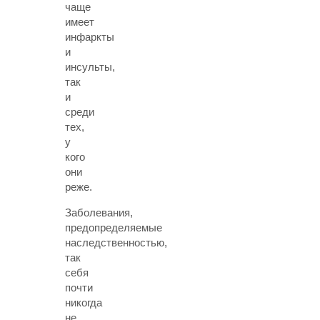
чаще
имеет
инфаркты
и
инсульты,
так
и
среди
тех,
у
кого
они
реже.
Заболевания,
предопределяемые
наследственностью,
так
себя
почти
никогда
не