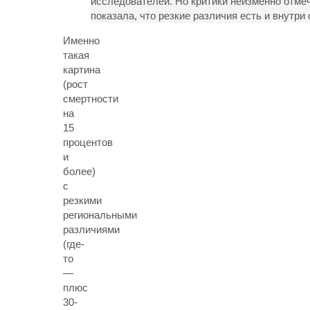
исследователей. Но критики неизменно отме
показала, что резкие различия есть и внутри
Именно
такая
картина
(рост
смертности
на
15
процентов
и
более)
с
резкими
региональными
различиями
(где-
то
—
плюс
30-