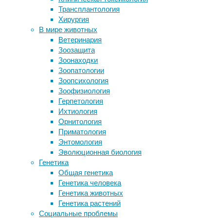
деменция
,
Трансплантология
древности мог быть намного ниже,
медицина
,
Хирургия
чем предполагали
неврология
В мире животных
«Стетоскоп» для мозга превратит
Ветеринария
ЭЭГ-волны в звук
На
Зоозащита
Клещи-паразиты постепенно учатся
планете
Зоонаходки
жить с нами в мире
более
Зоопатологии
Железо делает зеленый чай
60
Зоопсихология
бесполезным
миллионов
Зоофизиология
человек
Герпетология
с
Следите за новостями
Ихтиология
приобретенным
Орнитология
слабоумием,
Приматология
однако
Энтомология
причины
Эволюционная биология
этого
Генетика
заболевания
Общая генетика
неясны.
Генетика человека
Судя
Генетика животных
по
Генетика растений
новому
Социальные проблемы
исследованию,