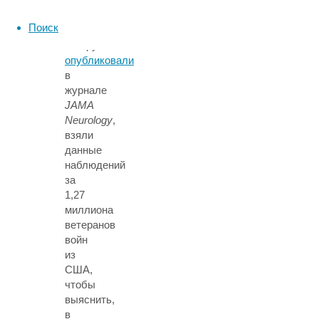
новой
научной
Поиск
работы,
которую
опубликовали
в
журнале
JAMA
Neurology
,
взяли
данные
наблюдений
за
1,27
миллиона
ветеранов
войн
из
США,
чтобы
выяснить,
в