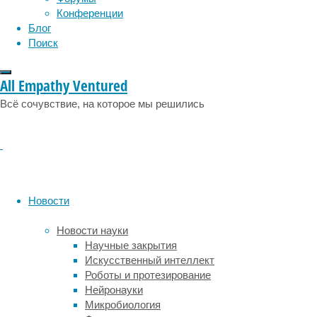
По
Конференции
симптомам
Блог
они
Поиск
схожи:
значительное
снижение
All Empathy Ventured
интеллекта
Всё сочувствие, на которое мы решились
с
потерей
личности
и
последующей
смертью.
Причем
Новости
ряд
исследователей
Новости науки
полагают,
Научные закрытия
что
Искусственный интеллект
частота
Роботы и протезирование
этой
Нейронауки
болезни
Микробиология
в