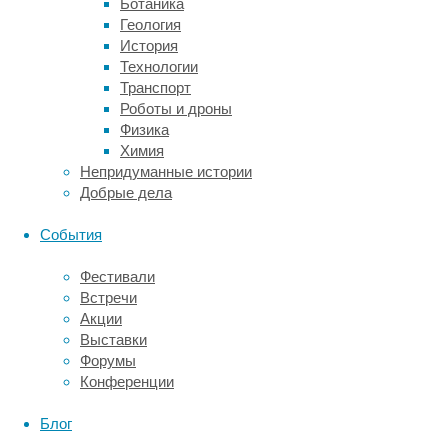
Ботаника
фактами.
Геология
Лечить
История
или
Технологии
предупреждать
Транспорт
заболевание
Роботы и дроны
с
Физика
неизвестной
Химия
природой
Непридуманные истории
практически
Добрые дела
невозможно.
Поэтому
События
исследователи
продолжают
Фестивали
искать
Встречи
какие-
Акции
то
Выставки
ключи
Форумы
к
Конференции
проблеме.
Блог
Авторы