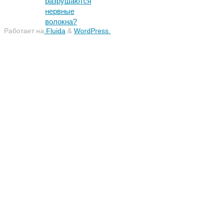
разрушаются
нервные
волокна?
Работает на
Fluida
&
WordPress.