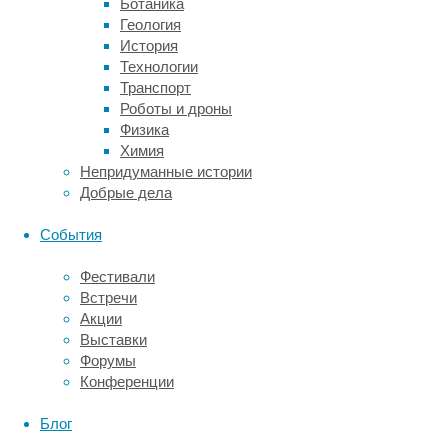
Ботаника
пищи.
Геология
В
История
исследовании
Технологии
приняли
Транспорт
участие
Роботы и дроны
12
Физика
человек:
Химия
каждому
Непридуманные истории
из
Добрые дела
них
давали
События
либо
молочный
Фестивали
коктейль,
Встречи
либо
Акции
безвкусную
Выставки
смесь
Форумы
той
Конференции
же
консистенции
Блог
—