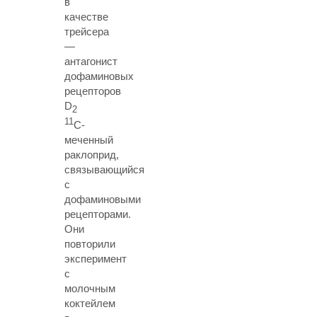
в
качестве
трейсера
—
антагонист
дофаминовых
рецепторов
D
2
11
C-
меченный
раклоприд,
связывающийся
с
дофаминовыми
рецепторами.
Они
повторили
эксперимент
с
молочным
коктейлем