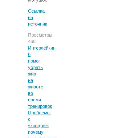
Ссылка
на
источник
Просмотры:
465
Интерлейкин
6
помог
убрать
жир
на
животе
во
время
тренировок
Проблемы
с
«концов»:
почему