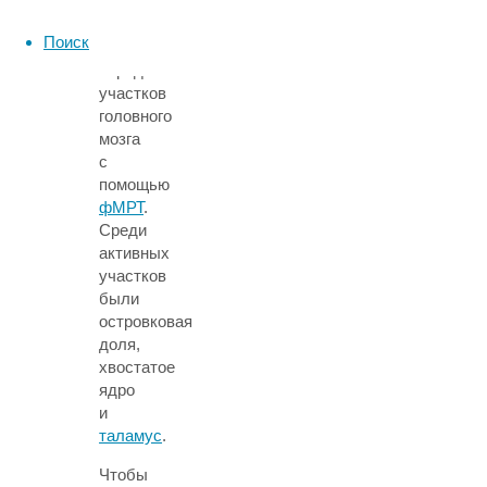
и
оценивали
Поиск
активность
определенных
участков
головного
мозга
с
помощью
фМРТ
.
Среди
активных
участков
были
островковая
доля,
хвостатое
ядро
и
таламус
.
Чтобы