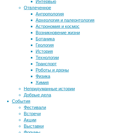
Интервью
необходима
Отвлеченное
для
Метки
Антропология
выживания,
биология
Археология и палеонтология
это
бактерии
ДНК
Астрономия и космос
еще
биотехнология
вирусы
восприятие
Возникновение жизни
и
животные
генетика
дети
диагностика
Ботаника
один
здоровье
знания
иммунитет
Геология
из
История
инфекции
инструменты и методы
объектов,
Технологии
активирующих
исследования
климат
когнитивистика
Транспорт
систему
медицина
Роботы и дроны
вознаграждения
метаболизм
лекарства
Физика
головного
мозг
Химия
неврология
мозга
наука
Непридуманные истории
нейробиология
—
нейроновости
Добрые дела
наряду,
нейрофизиология
общество
обучение
События
например,
питание
онкология
память
палеонтология
Фестивали
с
психология
поведение
психиатрия
Встречи
утолением
Акции
социология
жажды,
социальные проблемы
сон
Выставки
физиология
общением
эволюция
экология
Форумы