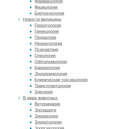
Фармакология
пор
Физиология
неизвестно,
Биотехнология
однако,
Новости медицины
каким
Геронтология
образом
Гинекология
при
Педиатрия
приеме
Неонатология
пищи
Психиатрия
происходит
Онкология
активация
Офтальмология
системы
Кардиология
вознаграждения
Эндокринология
мозга,
Клиническая токсикология
а
Трансплантология
точнее
Хирургия
—
В мире животных
в
Ветеринария
какой
Зоозащита
именно
Зоонаходки
момент.
Зоопатологии
Зоопсихология