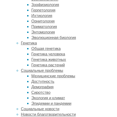
Выяснить
Зоофизиология
это
Герпетология
решили
Ихтиология
ученые
Орнитология
из
Приматология
Института
Энтомология
исследований
Эволюционная биология
обмена
Генетика
веществ
Общая генетика
Общества
Генетика человека
Макса
Генетика животных
Планка
Генетика растений
под
Социальные проблемы
руководством
Медицинские проблемы
Марка
Доступность
Титтгемайера
Демография
(Marc
Сиротство
Tittgemeyer).
Экология и климат
В
Эпидемии и пандемии
качестве
Социальные новости
основного
Новости благотворительности
показателя