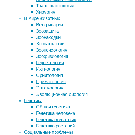
Трансплантология
метаболизм
,
Древнейшие колонизаторы
Хирургия
мозг
,
Австралии экспортировали кенгуру
В мире животных
нейробиология
,
уже 40 тысяч лет назад
Ветеринария
питание
Может ли антисептик с йодом
Зоозащита
защитить от COVID-19?
Ученые
Зоонаходки
Для акупунктурных точек нашли
из
Зоопатологии
анатомическую основу и
Германии
Зоопсихология
рефлекторную цепь
и
Зоофизиология
Ученые раскрыли молекулярный
США
Герпетология
механизм глубокого сна
выяснили,
Ихтиология
что
Орнитология
Следите за новостями
выработка
Приматология
нейромедиатора
Энтомология
дофамина
,
Эволюционная биология
регулирующего
Генетика
получение
Общая генетика
удовольствия
Генетика человека
от
Генетика животных
приема
Генетика растений
пищи,
Социальные проблемы