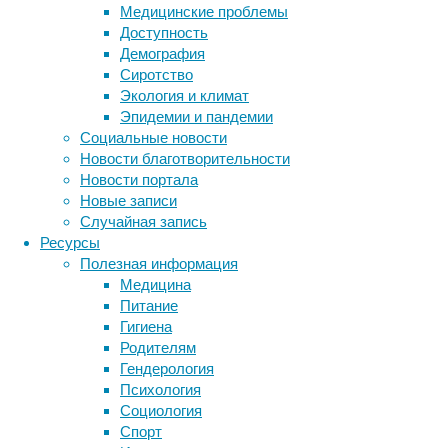
происходит
Медицинские проблемы
дважды:
Доступность
сразу
Демография
же
Сиротство
после
Экология и климат
получения
Эпидемии и пандемии
еды
Социальные новости
и
Новости благотворительности
через
Новости портала
несколько
Новые записи
минут,
Случайная запись
когда
Ресурсы
человек
Полезная информация
ощутил
Медицина
насыщения.
Питание
Гигиена
Родителям
Схематичное изображение результатов рабо
Гендерология
Психология
Еда
Социология
не
Спорт
только