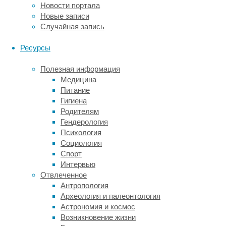
Новости портала
получения
Новые записи
удовольствия
Случайная запись
от
приема
Ресурсы
пищи
ученые
Полезная информация
выбрали
Медицина
нейромедиатор
Питание
дофамин:
Гигиена
исследования
Родителям
показывают
,
Гендерология
что
Психология
активность
Социология
дофаминергической
Спорт
системы
Интервью
головного
Отвлеченное
мозга
Антропология
отвечает
Археология и палеонтология
за
Астрономия и космос
контроль
Возникновение жизни
приема