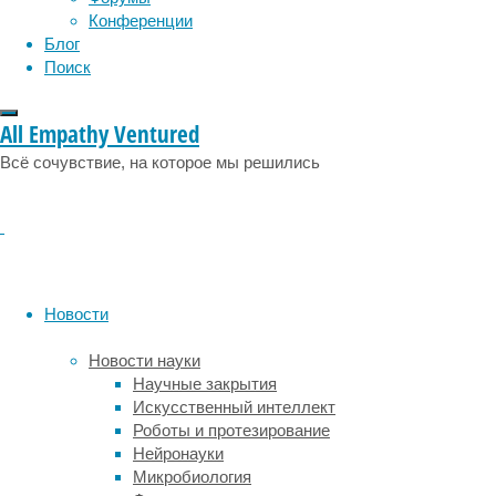
и
эмоции
эпидемия
этология
Конференции
сексом.
Блог
Интересно,
Поиск
что
удовольствие
от
All Empathy Ventured
приема
Всё сочувствие, на которое мы решились
пищи
(и
желание
потреблять
ее
в
дальнейшем)
Новости
регулируется
двумя
Новости науки
параметрами:
Научные закрытия
вкусом
Искусственный интеллект
и
Роботы и протезирование
питательностью.
Нейронауки
До
Микробиология
сих