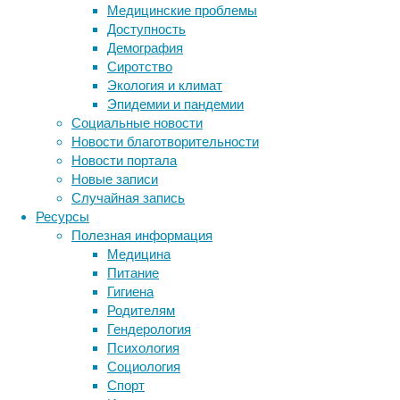
окисляется
Медицинские проблемы
в
Доступность
печени.
Демография
Сиротство
Экология и климат
Эпидемии и пандемии
Социальные новости
Новости благотворительности
Новости портала
Новые записи
Случайная запись
Ацетат
Ресурсы
—
Полезная информация
метаболит
Медицина
этанола,
Питание
который
Гигиена
производится
Родителям
ферментом
Гендерология
ALDH2
.
Психология
Он
Социология
взаимодействует
Спорт
с