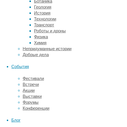
Ботаника
мозга
Геология
и
История
трех
Технологии
срезах
Транспорт
тканей
Роботы и дроны
мозга
Физика
человека.
Химия
Выяснилось,
Непридуманные истории
что
Добрые дела
больше
всего
События
экспрессия
выражена
Фестивали
в
Встречи
мозжечке,
Акции
а
Выставки
меньше
Форумы
всего
Конференции
—
в
Блог
префронтальной