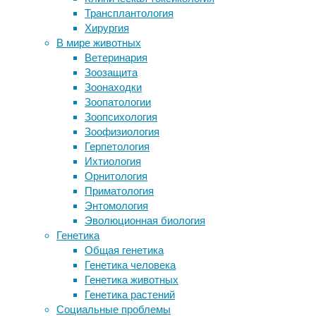
Трансплантология
физиология
Неврологические последствия оспы
Хирургия
обезьян не исключаются
Оказалось,
В мире животных
С помощью томографии ученые
характерная
Ветеринария
впервые увидели, как псилоцибин
неуклюжесть
Зоозащита
перестраивает личность человека
появляется
Зоонаходки
Неандертальский ребенок развился
потому,
Зоопатологии
быстрее современного. Темпы
что
Зоопсихология
оценили по скелету из пещеры Амуд
алкоголь
Зоофизиология
В чернилах осьминогов нашли
окисляется
Герпетология
средство против рака
до
Ихтиология
ацетата
Орнитология
Следите за новостями
в
Приматология
мозжечке,
Энтомология
отвечающем
Эволюционная биология
за
Генетика
координацию.
Общая генетика
Раньше
Генетика человека
считалось,
Генетика животных
что
Генетика растений
он
Социальные проблемы