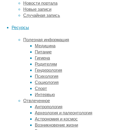
Новости портала
в
Новые записи
журнале
Случайная запись
Nature
Metabolism.
Ресурсы
Схема метаболизма этанола в печени (внизу) 
Полезная информация
Медицина
Ученые
Питание
исследовали
Гигиена
экспрессию
Родителям
мРНК
Гендерология
ALDH2
Психология
в
Социология
различных
Спорт
областях
Интервью
мозга
Отвлеченное
на
Антропология
11
Археология и палеонтология
срезах
Астрономия и космос
тканей
Возникновение жизни
мышиного