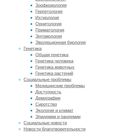
выяснила,
Зоофизиология
что
Герпетология
окисление
Ихтиология
ацетата
Орнитология
может
Приматология
происходить
Энтомология
и
Эволюционная биология
в
Генетика
мозге.
Общая генетика
Оказалось,
Генетика человека
он
Генетика животных
экспрессируется
Генетика растений
в
Социальные проблемы
астроцитах
Медицинские проблемы
мозжечка
Доступность
и
Демография
вызывает
Сиротство
потерю
Экология и климат
координации.
Эпидемии и пандемии
Подробности
Социальные новости
открытия
Новости благотворительности
опубликованы