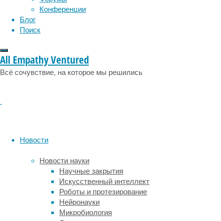
у
эмоции
эпидемия
этология
Конференции
людей,
Блог
которые
Поиск
краснеют
от
алкоголя,
All Empathy Ventured
наблюдается
Всё сочувствие, на которое мы решились
дефицит
ALDH2
.
Значит,
они
не
могут
быстро
Новости
производить
ацетат.
Новости науки
Научные закрытия
Ранее
Искусственный интеллект
считалось,
Роботы и протезирование
что
Нейронауки
метаболизм
Микробиология
этанола