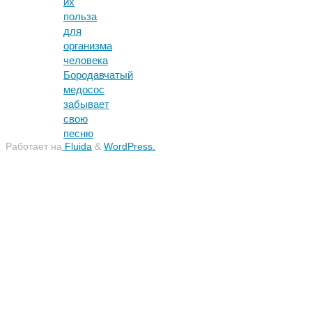
их
польза
для
организма
человека
Бородавчатый
медосос
забывает
свою
песню
Работает на
Fluida
&
WordPress.