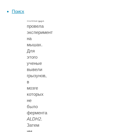
коре.
Поиск
Также
команда
провела
эксперимент
на
мышах.
Для
этого
ученые
вывели
грызунов,
в
мозге
которых
не
было
фермента
ALDH2
.
Затем
им