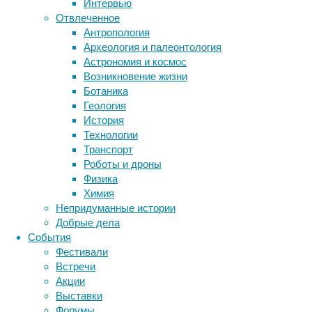
Интервью
гамма-
Отвлеченное
аминомасляной
Метки
Антропология
кислотой
биология
Археология и палеонтология
(ГАМК)
бактерии
ДНК
Астрономия и космос
—
биотехнология
вирусы
восприятие
Возникновение жизни
тормозным
животные
генетика
дети
диагностика
Ботаника
нейромедиатором
здоровье
знания
иммунитет
Геология
центральной
История
инфекции
инструменты и методы
нервной
Технологии
системы.
исследования
климат
когнитивистика
Транспорт
Он
медицина
Роботы и дроны
же
метаболизм
лекарства
Физика
отвечает
мозг
Химия
неврология
за
наука
Непридуманные истории
нейробиология
то,
нейроновости
Добрые дела
как
нейрофизиология
общество
обучение
События
выпивший
питание
онкология
память
палеонтология
Фестивали
человек
психология
поведение
психиатрия
Встречи
ведет
Акции
социология
себя.
социальные проблемы
сон
Выставки
физиология
Например,
эволюция
экология
Форумы