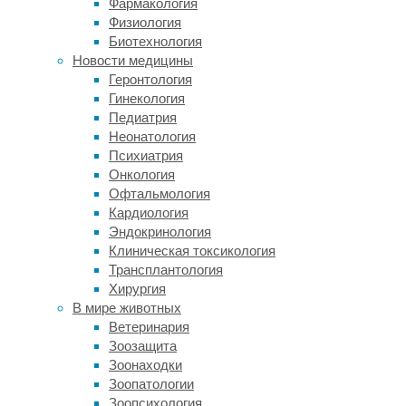
Фармакология
происходит
Физиология
в
Биотехнология
печени,
Новости медицины
а
Геронтология
в
Гинекология
мозг
Педиатрия
попадают
Неонатология
уже
Психиатрия
продукты
Онкология
распада.
Офтальмология
Однако
Кардиология
группа
Эндокринология
американских
Клиническая токсикология
нейробиологов
Трансплантология
из
Хирургия
Института
В мире животных
алкоголизма
Ветеринария
Национальных
Зоозащита
институтов
Зоонаходки
здоровья
Зоопатологии
США
Зоопсихология