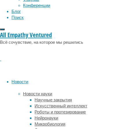
остаётся
Конференции
открытым
Блог
вопрос:
Поиск
есть
ли
взаимное
All Empathy Ventured
генетическое
Всё сочувствие, на которое мы решились
перекрытие
между
ангедонией
и
другими
психическими
расстройствами
Новости
и
соматическими
Новости науки
заболеваниями?
Научные закрытия
В
Искусственный интеллект
поисках
Роботы и протезирование
ответа
Нейронауки
ученые
Микробиология
из