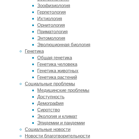
перекрытие
Зоофизиология
с
Герпетология
другими
Ихтиология
заболеваниями.
Орнитология
Результаты
Приматология
исследования
Энтомология
опубликованы
Эволюционная биология
в
Генетика
журнале
Общая генетика
Consortium
Генетика человека
Psychiatricum
.
Генетика животных
Генетика растений
Ангедония
Социальные проблемы
–
Медицинские проблемы
это
Доступность
одно
Демография
из
Сиротство
ключевых
Экология и климат
проявлений
Эпидемии и пандемии
расстройств
Социальные новости
настроения,
Новости благотворительности