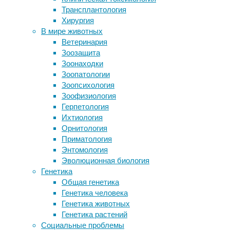
система
Трансплантология
Раннее отцовство сокращает жизнь
вознаграждения
Хирургия
Высокий социальный статус делает
В мире животных
стресс сильнее
Ангедония
Ветеринария
Аутизм предсказали по нежеланию
—
Зоозащита
младенцев привлечь внимание
это
Зоонаходки
взрослых к происходящему
снижение
Зоопатологии
Таяние ледников не пройдет даром
или
Зоопсихология
полная
Зоофизиология
потеря
Следите за новостями
Герпетология
способности
Ихтиология
не
Орнитология
только
Приматология
испытывать
Энтомология
положительные
Эволюционная биология
эмоции
Генетика
и
Общая генетика
интерес,
Генетика человека
но
Генетика животных
и
Генетика растений
предвосхищать
Социальные проблемы
потенциальное