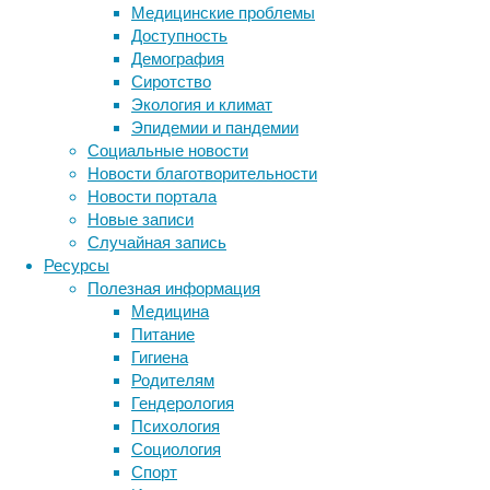
Медицинские проблемы
вознаграждение.
Доступность
Демография
Сиротство
Экология и климат
Эпидемии и пандемии
Социальные новости
Новости благотворительности
Новости портала
Сегодня
Новые записи
известно,
Случайная запись
что
Ресурсы
в
Полезная информация
развитие
Медицина
ангедонии
Питание
вовлечены
Гигиена
структуры
Родителям
головного
Гендерология
мозга,
Психология
которые
Социология
Метки
участвуют
Спорт
в