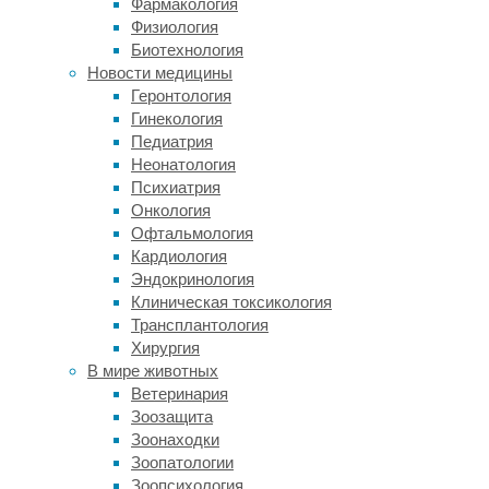
Фармакология
России
Физиология
и
Биотехнология
Латвии
Новости медицины
при
Геронтология
поддержке
Гинекология
Российского
Педиатрия
научного
Неонатология
фонда
Психиатрия
провели
Онкология
первый
Офтальмология
в
Кардиология
российской
Эндокринология
популяции
Клиническая токсикология
полногеномный
Трансплантология
поиск
Хирургия
ассоциаций
В мире животных
ангедонии
Ветеринария
и
Зоозащита
изучили
Зоонаходки
её
Зоопатологии
генетическое
Зоопсихология