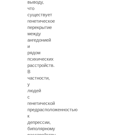
выводу,
что
существует
генетическое
перекрытие
между
ангедонией
и
рядом
психических
расстройств.
В
частности,
у
людей
с
генетической
предрасположенностью
к
депрессии,
биполярному
расстройству