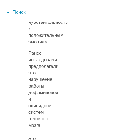
может
наблюдаться
Поиск
притупленная
чувствительность
к
положительным
эмоциям.
Ранее
исследовали
предполагали,
что
нарушение
работы
дофаминовой
и
опиоидной
систем
головного
мозга
–
это