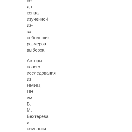
не
до
конца
изученной
из-
за
небольших
размеров
выборок.
Авторы
нового
исследования
из
НМИЦ
ПН
им.
В.
М.
Бехтерева
и
компании