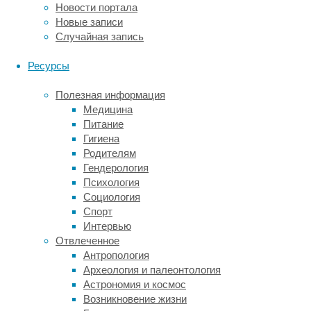
шизофрении
Новости портала
и
Новые записи
аддикций,
Случайная запись
она
заметно
Ресурсы
влияет
на
Полезная информация
эффективность
Медицина
их
Питание
терапии
Гигиена
и
Родителям
клиническое
Гендерология
течение.
Психология
Тем
Социология
не
Спорт
менее,
Интервью
ангедония
Отвлеченное
может
Антропология
иметь
Археология и палеонтология
разную
Астрономия и космос
выраженность
Возникновение жизни
и