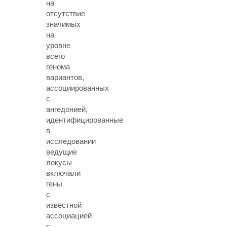
на
отсутствие
значимых
на
уровне
всего
генома
вариантов,
ассоциированных
с
ангедонией,
идентифицированные
в
исследовании
ведущие
локусы
включали
гены
с
известной
ассоциацией
с