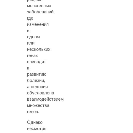
моногенных
заболеваний,
где
изменения
в
одном
или
нескольких
генах
приводят
к
развитию
болезни,
ангедония
обусловлена
взаимодействием
множества
генов.
Однако
несмотря