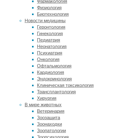
Фармакология
чрезвычайной
Физиология
слабости
Биотехнология
мышц
Новости медицины
лица,
Геронтология
языка
Гинекология
и
Педиатрия
голосовых
Неонатология
связок
Психиатрия
(так
Онкология
называемая
Офтальмология
анартрия).
Кардиология
Кроме
Эндокринология
этого,
Клиническая токсикология
женщина
Трансплантология
не
Хирургия
могла
В мире животных
и
Ветеринария
писать
Зоозащита
и
Зоонаходки
печатать
Зоопатологии
на
Зоопсихология