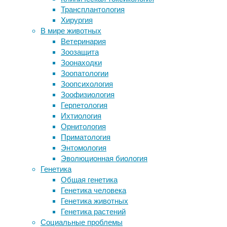
Трансплантология
развитии младенцев
Исследователи
Хирургия
Микробный «Ноев ковчег»: учёные
разработали
В мире животных
предлагают спасти кишечные
интерфейс
Ветеринария
бактерии, пока не стало слишком
мозг-
Зоозащита
поздно
компьютер,
Зоонаходки
Как улучшить рабочую память
который
Зоопатологии
Хронический недосып опаснее
позволил
Зоопсихология
алкоголизма
женщине
Зоофизиология
Учёные составили карту регуляторов
с
Герпетология
нейрогенеза
тяжелым
Ихтиология
параличом
Орнитология
в
Следите за новостями
Приматология
результате
Энтомология
инсульта
Эволюционная биология
ствола
Генетика
головного
Общая генетика
мозга
Генетика человека
говорить
Генетика животных
через
Генетика растений
цифровой
Социальные проблемы
аватар.