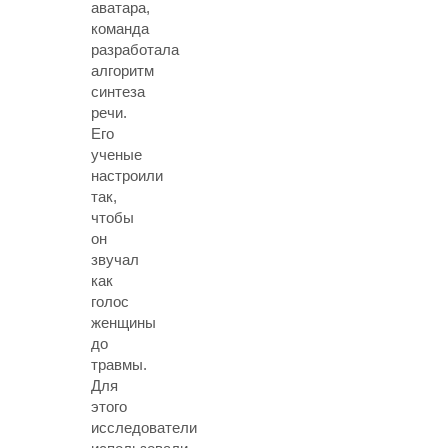
аватара,
команда
разработала
алгоритм
синтеза
речи.
Его
ученые
настроили
так,
чтобы
он
звучал
как
голос
женщины
до
травмы.
Для
этого
исследователи