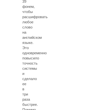
39
фонем,
чтобы
расшифровать
любое
слово
на
английском
языке.
Это
одновременно
повысило
точность
системы
и
сделало
ее
в
три
раза
быстрее.
Помимо