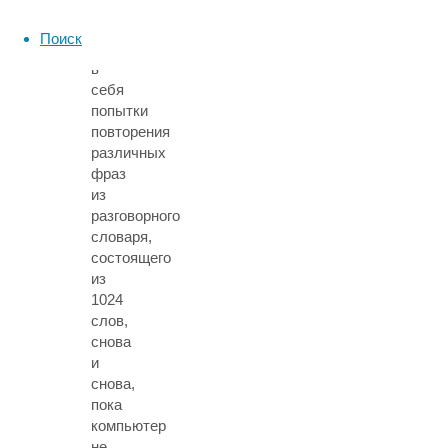
Работа
пациентки
Поиск
включала
в
себя
попытки
повторения
различных
фраз
из
разговорного
словаря,
состоящего
из
1024
слов,
снова
и
снова,
пока
компьютер
не