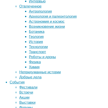
Интервью
обучения,
Отвлеченное
Метки
которые
Антропология
преобразуют
биология
Археология и палеонтология
бактерии
ДНК
эти
Астрономия и космос
биотехнология
вирусы
сигналы
восприятие
Возникновение жизни
животные
генетика
в
дети
диагностика
Ботаника
речь
здоровье
знания
иммунитет
Геология
и
История
инфекции
инструменты и методы
эмоции
Технологии
исследования
аватара.
климат
когнитивистика
Транспорт
Результаты
медицина
Роботы и дроны
исследования
метаболизм
лекарства
Физика
опубликованы
мозг
Химия
неврология
наука
в
Непридуманные истории
нейробиология
нейроновости
журнале
Добрые дела
Nature
.
нейрофизиология
общество
обучение
События
питание
онкология
память
палеонтология
Фестивали
Ученые
психология
поведение
психиатрия
Встречи
из
Акции
социология
США
социальные проблемы
сон
Выставки
физиология
и
эволюция
экология
Форумы