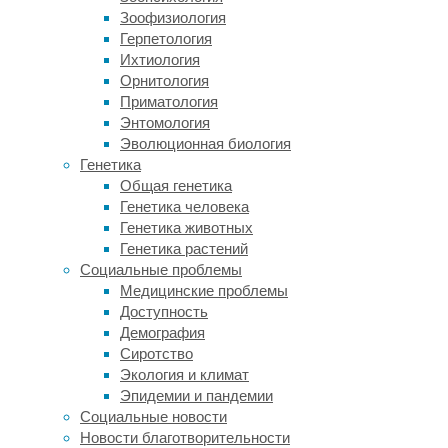
компьютере
Зоофизиология
из-
Герпетология
за
Ихтиология
паралича
Орнитология
рук
Приматология
и
Энтомология
ног
Эволюционная биология
(квадриплегия).
Генетика
Общая генетика
В
Генетика человека
ходе
Генетика животных
эксперимента
Генетика растений
имплантировали
Социальные проблемы
тонкий
Медицинские проблемы
как
Доступность
бумага
Демография
массив
Сиротство
из
Экология и климат
253
Эпидемии и пандемии
электродов
Социальные новости
на
Новости благотворительности
поверхность