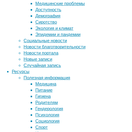
Медицинские проблемы
Доступность
Демография
Сиротство
Экология и климат
Эпидемии и пандемии
Социальные новости
Ученые
Новости благотворительности
имплантировали
Новости портала
в
Новые записи
мозг
Случайная запись
женщины
Ресурсы
электроды,
Полезная информация
которые
Медицина
регистрируют
Питание
ее
Гигиена
мозговые
Родителям
сигналы,
Гендерология
и
Психология
разработали
Социология
алгоритмы
Спорт
машинного