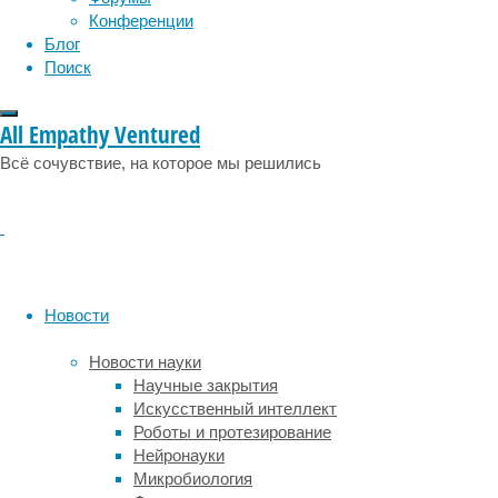
Великобритании
эмоции
эпидемия
этология
Конференции
работали
Блог
с
Поиск
47-
летней
пациенткой,
All Empathy Ventured
18
Всё сочувствие, на которое мы решились
лет
назад
перенесшей
инсульт
ствола
мозга
и
Новости
потерявшей
способность
Новости науки
говорить
Научные закрытия
и
Искусственный интеллект
произносить
Роботы и протезирование
звуки
Нейронауки
из-
Микробиология
за