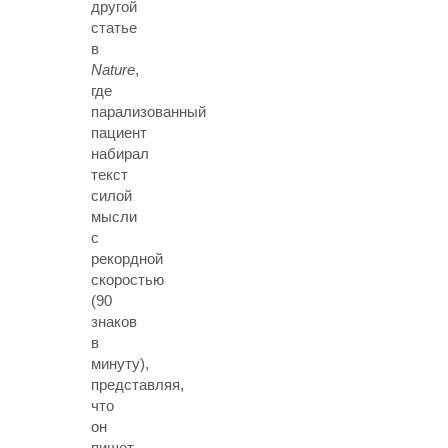
другой
статье
в
Nature
,
где
парализованный
пациент
набирал
текст
силой
мысли
с
рекордной
скоростью
(90
знаков
в
минуту),
представляя,
что
он
пишет