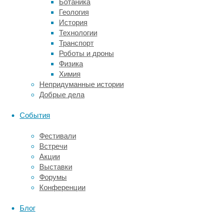
Ботаника
Геология
В
История
течение
Технологии
нескольких
Транспорт
недель
Роботы и дроны
участница
Физика
вместе
Химия
с
Непридуманные истории
командой
Добрые дела
обучала
алгоритмы
События
искусственного
интеллекта
Фестивали
распознавать
Встречи
уникальные
Акции
сигналы
Выставки
ее
Форумы
мозга
Конференции
для
генерации
Блог
речи.