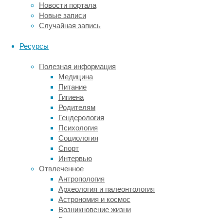
Новости портала
мозга
Новые записи
в
Случайная запись
область
сенсомоторной
Ресурсы
коры
(то
Полезная информация
есть
Медицина
выполнялась
Питание
электрокортикография,
Гигиена
ECoG,
Родителям
считывая
Гендерология
активность
Психология
этого
Социология
участка
Спорт
головного
Интервью
мозга.
Отвлеченное
Антропология
Археология и палеонтология
Астрономия и космос
Возникновение жизни