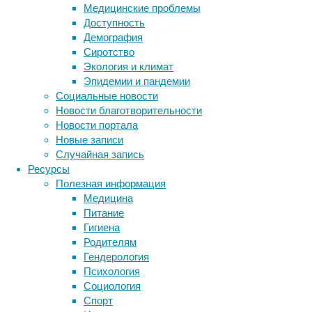
депрессии.
Медицинские проблемы
Доступность
Демография
Сиротство
Экология и климат
Эпидемии и пандемии
Социальные новости
Новости благотворительности
Новости портала
Новые записи
Как
Случайная запись
сообщается
Ресурсы
в
Полезная информация
статье,
Медицина
опубликованной
Питание
в
Гигиена
журнале
Родителям
Neuropsychopharmacology
,
Гендерология
улучшение
Психология
симптомов
Социология
наблюдалось
Спорт
у