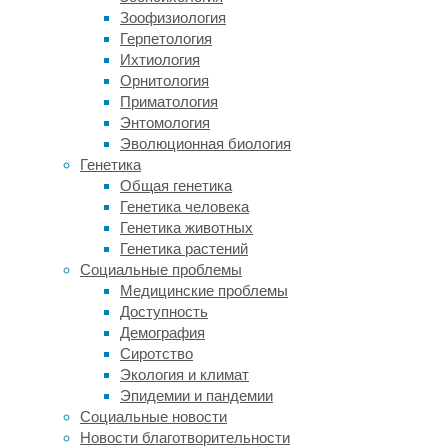
врачи
Зоофизиология
делают,
Герпетология
если
Ихтиология
болезнь
Орнитология
не
Приматология
поддалась
Энтомология
двум
Эволюционная биология
курсам
Генетика
лечения
Общая генетика
подряд.
Генетика человека
В
Генетика животных
этом
Генетика растений
случае
Социальные проблемы
смена
Медицинские проблемы
курса
Доступность
лечения
Демография
на
Сиротство
другой
Экология и климат
препарат
Эпидемии и пандемии
или
Социальные новости
другой
Новости благотворительности