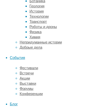
статус
Ботаника
прорывной
Геология
терапии
История
для
Технологии
лечения
Транспорт
резистентной
Роботы и дроны
депрессии.
Физика
В
Химия
новой
Непридуманные истории
работе
Добрые дела
ученые
под
События
руководством
Фолькера
Фестивали
Коэнена
Встречи
(Volker
Акции
Coenen)
Выставки
из
Форумы
Фрайбургского
Конференции
университета
решили
Блог
проверить,