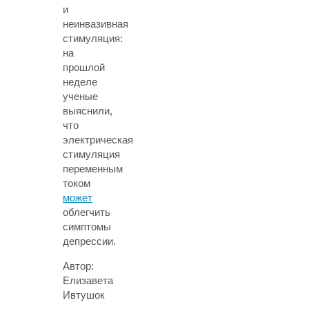
и
неинвазивная
стимуляция:
на
прошлой
неделе
ученые
выяснили,
что
электрическая
стимуляция
переменным
током
может
облегчить
симптомы
депрессии.
Автор:
Елизавета
Ивтушок