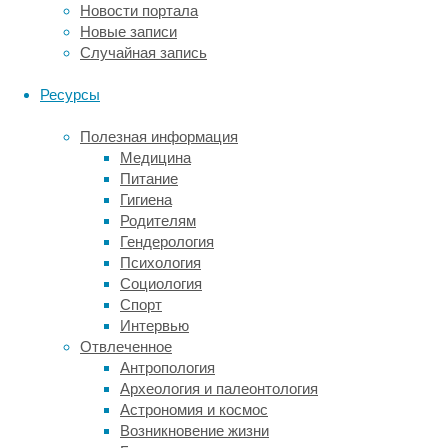
метод
Новости портала
психотерапии
Новые записи
может
Случайная запись
не
подействовать,
Ресурсы
именно
поэтому
Полезная информация
ученые
Медицина
разрабатывают
Питание
новые
Гигиена
методы
Родителям
лечения.
Гендерология
Например,
Психология
псилоцибину
Социология
(активное
Спорт
вещество
Интервью
галлюциногенных
Отвлеченное
грибов)
Антропология
в
Археология и палеонтология
США
Астрономия и космос
присвоили
Возникновение жизни