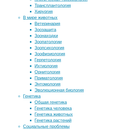
инструменты
Трансплантология
Инфографика: сколько лет
и
Хирургия
разлагается пластик
методы
,
В мире животных
Опухоль из шванновских клеток
медицина
,
Ветеринария
перекрыла просвет трахеи молодой
мозг
,
Зоозащита
ливанки
нейрофизиология
,
Зоонаходки
Орнитологи описали новый род и вид
психиатрия
Зоопатологии
яркоокрашенных птиц из Боливии и
Зоопсихология
Перу
Немецкие
Зоофизиология
Как дофамин помогает думать
ученые
Герпетология
опубликовали
Ихтиология
Следите за новостями
результаты
Орнитология
годового
Приматология
исследования
Энтомология
инвазивной
Эволюционная биология
стимуляции
Генетика
головного
Общая генетика
мозга
Генетика человека
для
Генетика животных
лечения
Генетика растений
резистентной
Социальные проблемы